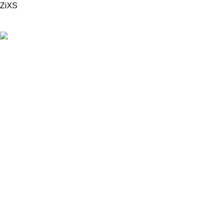
ZiXS
För att kunna handla produkter från vår webbshop måste du
enligt svensk lag ha fyllt 18 år.
Information
Om Snushandel
18-års gräns
Köpvillkor
Integritetspolicy
Kontakt