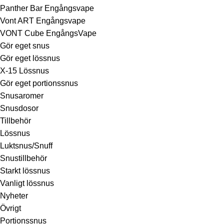
Panther Bar Engångsvape
Vont ART Engångsvape
VONT Cube EngångsVape
Gör eget snus
Gör eget lössnus
X-15 Lössnus
Gör eget portionssnus
Snusaromer
Snusdosor
Tillbehör
Lössnus
Luktsnus/Snuff
Snustillbehör
Starkt lössnus
Vanligt lössnus
Nyheter
Övrigt
Portionssnus