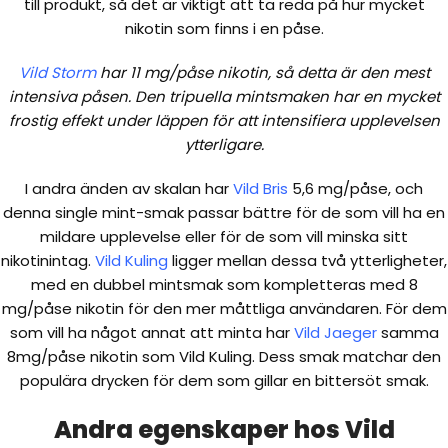
till produkt, så det är viktigt att ta reda på hur mycket
nikotin som finns i en påse.
Vild Storm
har 11 mg/påse nikotin, så detta är den mest
intensiva påsen. Den tripuella mintsmaken har en mycket
frostig effekt under läppen för att intensifiera upplevelsen
ytterligare.
I andra änden av skalan har
Vild Bris
5,6 mg/påse, och
denna single mint-smak passar bättre för de som vill ha en
mildare upplevelse eller för de som vill minska sitt
nikotinintag.
Vild
Kuling
ligger mellan dessa två ytterligheter,
med en dubbel mintsmak som kompletteras med 8
mg/påse nikotin för den mer måttliga användaren. För dem
som vill ha något annat att minta har
Vild Jaeger
samma
8mg/påse nikotin som Vild Kuling. Dess smak matchar den
populära drycken för dem som gillar en bittersöt smak.
Andra egenskaper hos Vild