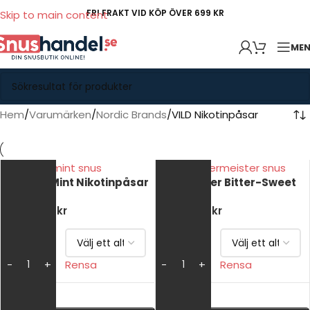
FRI FRAKT VID KÖP ÖVER 699 KR
Skip to main content
ME
Hem
Varumärken
Nordic Brands
VILD Nikotinpåsar
VILD Bris Mint Nikotinpåsar
VILD Jaeger Bitter-Sweet
39
kr
–
299
kr
39
kr
–
299
kr
VÄLJ
VÄLJ
ANTAL
ANTAL
Rensa
Rensa