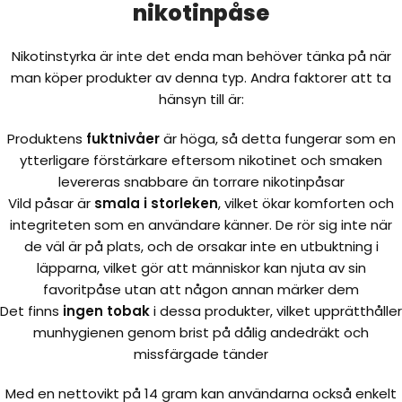
nikotinpåse
Nikotinstyrka är inte det enda man behöver tänka på när
man köper produkter av denna typ. Andra faktorer att ta
hänsyn till är:
Produktens
fuktnivåer
är höga, så detta fungerar som en
ytterligare förstärkare eftersom nikotinet och smaken
levereras snabbare än torrare nikotinpåsar
Vild påsar är
smala i storleken
, vilket ökar komforten och
integriteten som en användare känner. De rör sig inte när
de väl är på plats, och de orsakar inte en utbuktning i
läpparna, vilket gör att människor kan njuta av sin
favoritpåse utan att någon annan märker dem
Det finns
ingen tobak
i dessa produkter, vilket upprätthåller
munhygienen genom brist på dålig andedräkt och
missfärgade tänder
Med en nettovikt på 14 gram kan användarna också enkelt