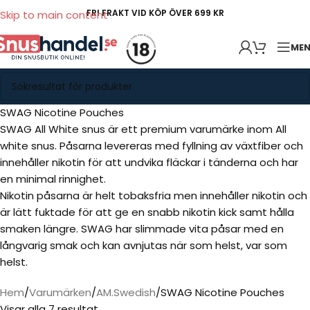
FRI FRAKT VID KÖP ÖVER 699 KR
Skip to main content
ME
SWAG Nicotine Pouches
SWAG All White snus är ett premium varumärke inom All
white snus. Påsarna levereras med fyllning av växtfiber och
innehåller nikotin för att undvika fläckar i tänderna och har
en minimal rinnighet.
Nikotin påsarna är helt tobaksfria men innehåller nikotin och
är lätt fuktade för att ge en snabb nikotin kick samt hålla
smaken längre. SWAG har slimmade vita påsar med en
långvarig smak och kan avnjutas när som helst, var som
helst.
Hem
Varumärken
AM.Swedish
SWAG Nicotine Pouches
Visar alla 7 resultat