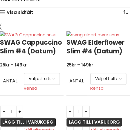
Visa sidfält
SWAG Cappuccino
SWAG Elderflower
Slim #4 (Datum)
Slim #4 (Datum)
25
kr
–
149
kr
25
kr
–
149
kr
ANTAL
ANTAL
Rensa
Rensa
LÄGG TILL I VARUKORG
LÄGG TILL I VARUKORG
Välj alternativ
Välj alternativ