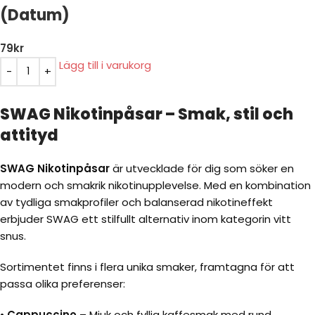
(Datum)
79
kr
Lägg till i varukorg
SWAG Nikotinpåsar – Smak, stil och
attityd
SWAG Nikotinpåsar
är utvecklade för dig som söker en
modern och smakrik nikotinupplevelse. Med en kombination
av tydliga smakprofiler och balanserad nikotineffekt
erbjuder SWAG ett stilfullt alternativ inom kategorin vitt
snus.
Sortimentet finns i flera unika smaker, framtagna för att
passa olika preferenser:
•
Cappuccino
– Mjuk och fyllig kaffesmak med rund