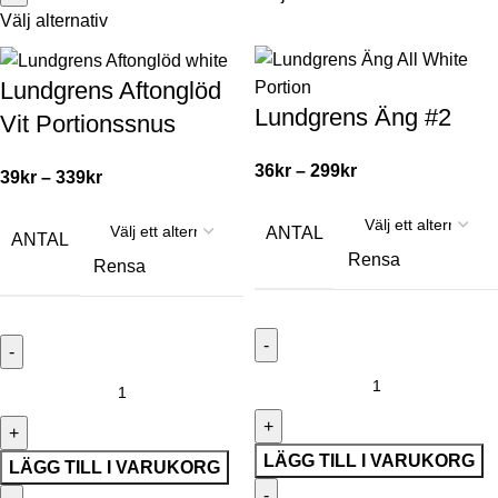
Välj alternativ
Lundgrens Aftonglöd
Lundgrens Äng #2
Vit Portionssnus
36
kr
–
299
kr
39
kr
–
339
kr
ANTAL
ANTAL
Rensa
Rensa
LÄGG TILL I VARUKORG
LÄGG TILL I VARUKORG