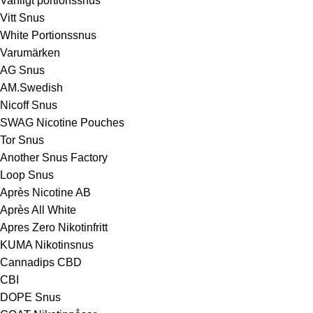
Vanligt portionssnus
Vitt Snus
White Portionssnus
Varumärken
AG Snus
AM.Swedish
Nicoff Snus
SWAG Nicotine Pouches
Tor Snus
Another Snus Factory
Loop Snus
Après Nicotine AB
Après All White
Apres Zero Nikotinfritt
KUMA Nikotinsnus
Cannadips CBD
CBI
DOPE Snus