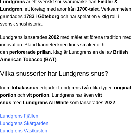
Lundgrens
är ett svenskt snusvarumärke från
Fiedler &
Lundgren
, ett företag med anor från
1700-talet.
Verksamheten
grundades
1783
i
Göteborg
och har spelat en viktig roll i
svensk snushistoria.
Lundgrens lanserades
2002
med målet att förena tradition med
innovation. Bland kännetecknen finns smaker och
den
perforerade prillan
. Idag är Lundgrens en del av
British
American Tobacco (BAT)
.
Vilka snussorter har Lundgrens snus?
Inom
tobakssnus
erbjuder Lundgrens
två
olika typer:
original
portion
och
vit portion
. Lundgrens har även
vitt
snus
med
Lundgrens All White
som lanserades
2022
.
Lundgrens Fjällen
Lundgrens Skärgården
Lundgrens Västkusten