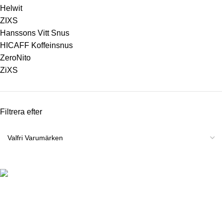
Helwit
ZIXS
Hanssons Vitt Snus
HICAFF Koffeinsnus
ZeroNito
ZiXS
Filtrera efter
För att kunna handla produkter från vår webbshop måste du