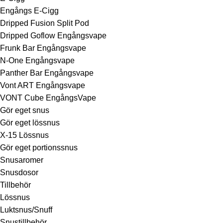
Engångs E-Cigg
Dripped Fusion Split Pod
Dripped Goflow Engångsvape
Frunk Bar Engångsvape
N-One Engångsvape
Panther Bar Engångsvape
Vont ART Engångsvape
VONT Cube EngångsVape
Gör eget snus
Gör eget lössnus
X-15 Lössnus
Gör eget portionssnus
Snusaromer
Snusdosor
Tillbehör
Lössnus
Luktsnus/Snuff
Snustillbehör