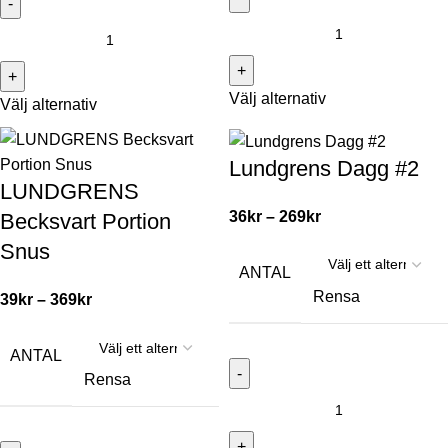
Välj alternativ
Välj alternativ
Lundgrens Dagg #2
LUNDGRENS
36
kr
–
269
kr
Becksvart Portion
Snus
ANTAL
Rensa
39
kr
–
369
kr
ANTAL
Rensa