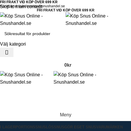
FRI FRAKT VID KÖP ÖVER 699 KR
Skip to main content
Kundtjänst: kundservice@snushandel.se
FRI FRAKT VID KÖP ÖVER 699 KR
Välj kategori
0
kr
Meny
I LAGER
PORTIONSSNUS
LÖSSNUS
GÖR EGET SNUS
VARUMÄRKEN