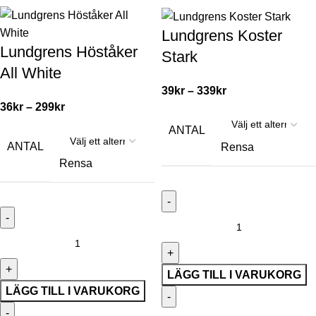
Lundgrens Koster
Lundgrens Höståker
Stark
All White
39
kr
–
339
kr
36
kr
–
299
kr
ANTAL
ANTAL
Rensa
Rensa
LÄGG TILL I VARUKORG
LÄGG TILL I VARUKORG