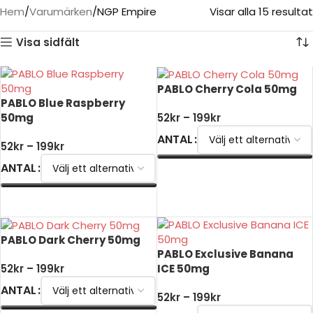
Hem
Varumärken
NGP Empire
Visar alla 15 resultat
Visa sidfält
PABLO Cherry Cola 50mg
PABLO Blue Raspberry
50mg
52
kr
–
199
kr
ANTAL
52
kr
–
199
kr
ANTAL
VÄLJ ALTERNATIV
VÄLJ ALTERNATIV
PABLO Dark Cherry 50mg
PABLO Exclusive Banana
ICE 50mg
52
kr
–
199
kr
ANTAL
52
kr
–
199
kr