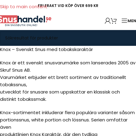
FRI FRAKT VID KÖP ÖVER 699 KR
Skip to main content
ME
Knox – Svenskt Snus med tobakskaraktär
Knox är ett svenskt snusvarumärke som lanserades 2005 av
Skruf Snus AB.
Varumärket erbjuder ett brett sortiment av traditionellt
tobakssnus,
utvecklat för snusare som uppskattar en klassisk och
distinkt tobakssmak.
Knox-sortimentet inkluderar flera populära varianter såsom
portionssnus, white portion och lössnus. Serien omfattar
även
produktlinjen Knox Karaktär, där den tydliga