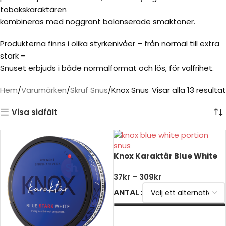
tobakskaraktären
kombineras med noggrant balanserade smaktoner.
Produkterna finns i olika styrkenivåer – från normal till extra
stark –
Snuset erbjuds i både normalformat och lös, för valfrihet.
Hem
Varumärken
Skruf Snus
Knox Snus
Visar alla 13 resultat
Visa sidfält
Knox Karaktär Blue White
37
kr
–
309
kr
ANTAL
VÄLJ ALTERNATIV