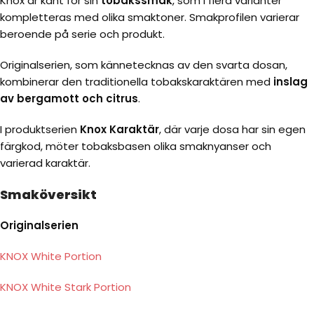
Knox är känt för sin
tobakssmak
, som i flera varianter
kompletteras med olika smaktoner. Smakprofilen varierar
beroende på serie och produkt.
Originalserien, som kännetecknas av den svarta dosan,
kombinerar den traditionella tobakskaraktären med
inslag
av bergamott och citrus
.
I produktserien
Knox Karaktär
, där varje dosa har sin egen
färgkod, möter tobaksbasen olika smaknyanser och
varierad karaktär.
Smaköversikt
Originalserien
KNOX White Portion
KNOX White Stark Portion