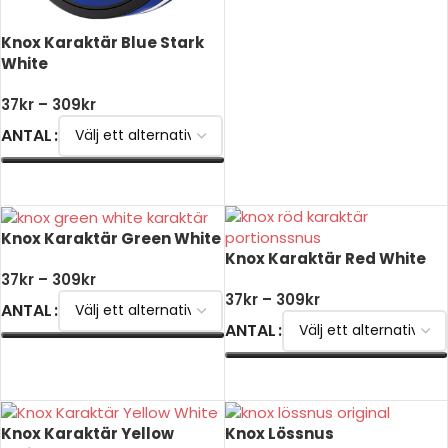
Knox Karaktär Blue Stark
White
37
kr
–
309
kr
ANTAL
VÄLJ ALTERNATIV
Knox Karaktär Green White
Knox Karaktär Red White
37
kr
–
309
kr
37
kr
–
309
kr
ANTAL
ANTAL
VÄLJ ALTERNATIV
VÄLJ ALTERNATIV
Knox Karaktär Yellow
Knox Lössnus