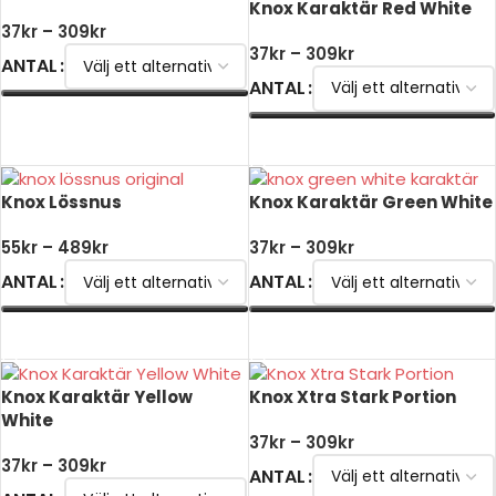
Knox Karaktär Red White
37
kr
–
309
kr
37
kr
–
309
kr
ANTAL
ANTAL
VÄLJ ALTERNATIV
VÄLJ ALTERNATIV
Knox Lössnus
Knox Karaktär Green White
55
kr
–
489
kr
37
kr
–
309
kr
ANTAL
ANTAL
VÄLJ ALTERNATIV
VÄLJ ALTERNATIV
Knox Karaktär Yellow
Knox Xtra Stark Portion
White
37
kr
–
309
kr
37
kr
–
309
kr
ANTAL