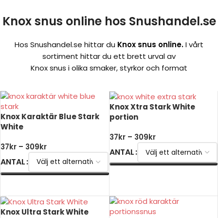
Knox snus online hos Snushandel.se
Hos Snushandel.se hittar du
Knox snus online.
I vårt
sortiment hittar du ett brett urval av
Knox snus i olika smaker, styrkor och format
Knox Xtra Stark White
Knox Karaktär Blue Stark
portion
White
37
kr
–
309
kr
37
kr
–
309
kr
ANTAL
ANTAL
VÄLJ ALTERNATIV
VÄLJ ALTERNATIV
Knox Ultra Stark White