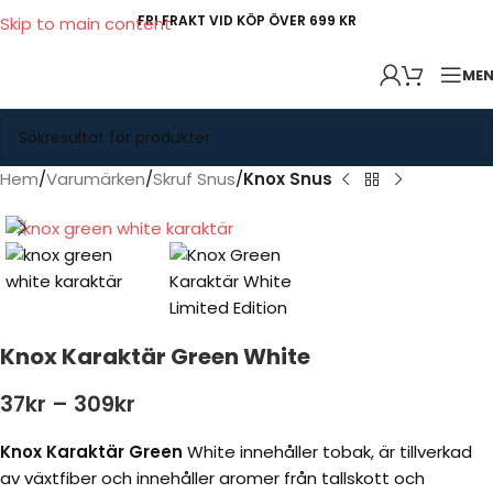
FRI FRAKT VID KÖP ÖVER 699 KR
Skip to main content
ME
Hem
Varumärken
Skruf Snus
Knox Snus
Knox Karaktär Green White
37
kr
–
309
kr
Knox Karaktär Green
White innehåller tobak, är tillverkad
av växtfiber och innehåller aromer från tallskott och