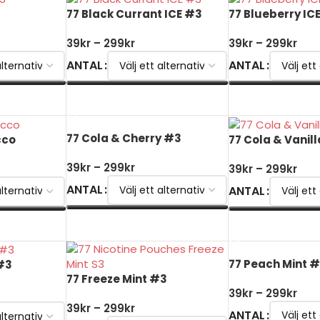
3
77 Black Currant ICE #3
77 Blueberry IC
39
kr
–
299
kr
39
kr
–
299
kr
ANTAL
ANTAL
VÄLJ ALTERNATIV
VÄLJ ALTERNATI
77 Cola & Cherry #3
cco
77 Cola & Vanil
39
kr
–
299
kr
39
kr
–
299
kr
ANTAL
ANTAL
VÄLJ ALTERNATIV
VÄLJ ALTERNATI
77 Peach Mint 
 #3
77 Freeze Mint #3
39
kr
–
299
kr
39
kr
–
299
kr
ANTAL