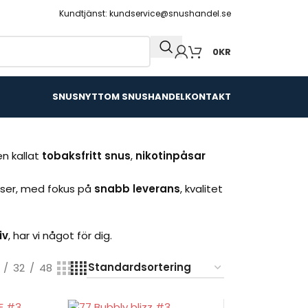
Kundtjänst: kundservice@snushandel.se
0
KR
SNUSNYTT
OM SNUSHANDEL
KONTAKT
n kallat
tobaksfritt snus
,
nikotinpåsar
riser, med fokus på
snabb leverans
, kvalitet
iv
, har vi något för dig.
32
48