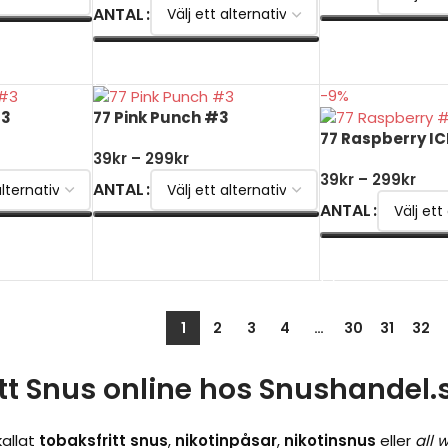
ANTAL
VÄLJ ALTERNATI
VÄLJ ALTERNATIV
-9%
#3
77 Pink Punch #3
77 Raspberry IC
39
kr
–
299
kr
39
kr
–
299
kr
ANTAL
ANTAL
VÄLJ ALTERNATIV
VÄLJ ALTERNATI
1
2
3
4
…
30
31
32
itt Snus online hos
Snushandel.
allat
tobaksfritt snus
,
nikotinpåsar
,
nikotinsnus
eller
all 