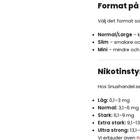
Format p
Välj det format s
Normal/Large
– k
Slim
– smalare oc
Mini
– mindre och
Nikotinst
Hos
Snushandel.s
Låg:
0,1–3 mg
Normal:
3,1–6 mg
Stark:
6,1–9 mg
Extra stark:
9,1–1
Ultra strong:
13,1
Vi erbjuder även
n