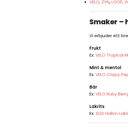
VELO
,
ZYN
,
LOOP
,
X
Smaker – h
Vi erbjuder ett br
Frukt
Ex:
VELO Tropical 
Mint & mentol
Ex:
VELO Crispy Pe
Bär
Ex:
VELO Ruby Berr
Lakrits
Ex:
XQS Hallon Lakr