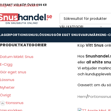
RI FRAKT VID KÖP ÖVER 699 KR
Skip to main content
VÄLJ KATEGORI
 LAGER
PORTIONSSNUS
LÖSSNUS
GÖR EGET SNUS
VARUMÄRKEN
E-C
PRODUKTKATEGORIER
Köp
Vitt Snus
onl
Hos
Snushandel.
Datum Märkt Snus
eller
all white sn
E-Cigg
Vi erbjuder markn
Gör eget snus
och kundupplevel
Lössnus
Oavsett om du sök
Nyheter
Övrigt
Hem
Portionssnu
Portionssnus
Varumärken