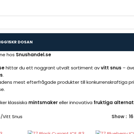
IGG
15KR DOSAN
ine hos
Snushandel.se
se
hittar du ett noggrant utvalt sortiment av
vitt snus
– äve
us
.
adens mest efterfrågade produkter till konkurrenskraftiga p
se.
er klassiska
mintsmaker
eller innovativa
fruktiga alternat
s
Vitt Snus
Show
16