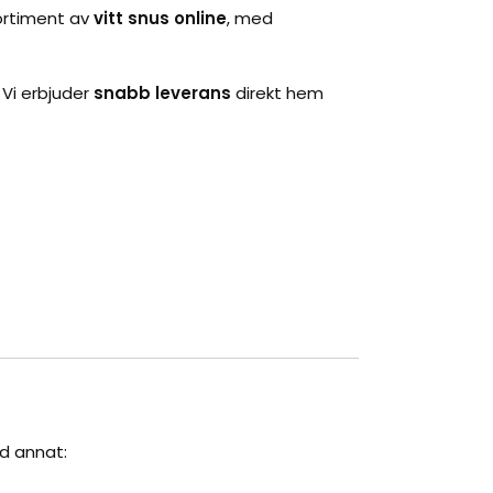
sortiment av
vitt snus online
, med
 Vi erbjuder
snabb leverans
direkt hem
nd annat: