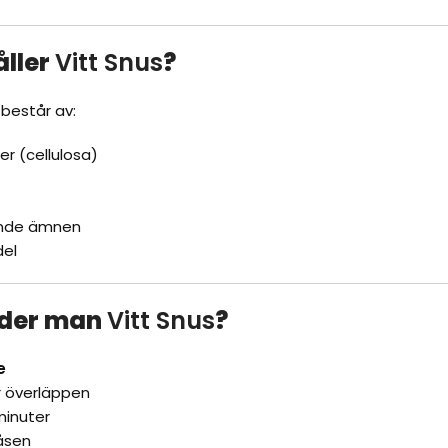
åller
Vitt Snus
?
består av:
er (cellulosa)
ande ämnen
del
nder man
Vitt Snus
?
e
r överläppen
minuter
åsen