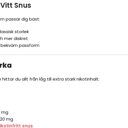
å
Vitt Snus
om passar dig bäst:
lassisk storlek
h mer diskret
 bekväm passform
yrka
e
hittar du allt från låg till extra stark nikotinhalt:
3 mg
–20 mg
ikotinfritt snus
.