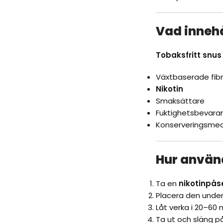
Vad inneh
Tobaksfritt snus
Växtbaserade fibr
Nikotin
Smaksättare
Fuktighetsbevar
Konserveringsme
Hur anvä
Ta en
nikotinpås
Placera den unde
Låt verka i 20–60 
Ta ut och släng p