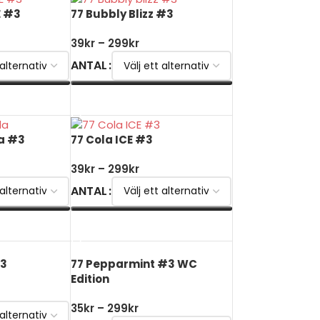
E #3
77 Bubbly Blizz #3
39
kr
–
299
kr
ANTAL
V
VÄLJ ALTERNATIV
la #3
77 Cola ICE #3
39
kr
–
299
kr
ANTAL
V
VÄLJ ALTERNATIV
#3
77 Pepparmint #3 WC
Edition
35
kr
–
299
kr