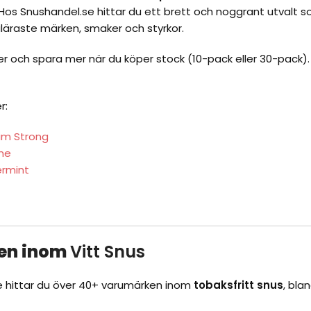
. Hos
Snushandel.se
hittar du ett brett och noggrant utvalt 
äraste märken, smaker och styrkor.
iser och spara mer när du köper stock (10-pack eller 30-pack).
r:
im Strong
me
ermint
en inom
Vitt Snus
e
hittar du över 40+ varumärken inom
tobaksfritt snus
, bla