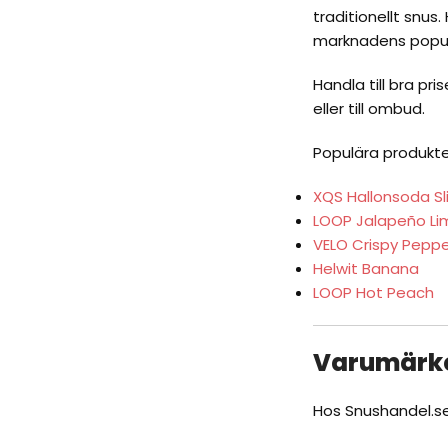
traditionellt snus
marknadens popul
Handla till bra pr
eller till ombud.
Populära produkte
XQS Hallonsoda Sl
LOOP Jalapeño Li
VELO Crispy Pepp
Helwit Banana
LOOP Hot Peach
Varumärk
Hos
Snushandel.s