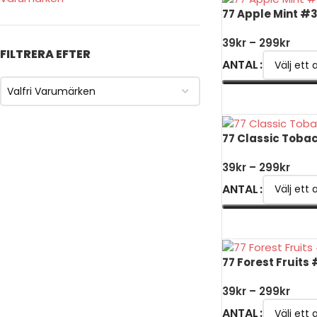
77 Apple Mint #
39
kr
–
299
kr
FILTRERA EFTER
ANTAL
Valfri Varumärken
VÄLJ ALTERNATIV
77 Classic Toba
39
kr
–
299
kr
ANTAL
VÄLJ ALTERNATIV
77 Forest Fruits
39
kr
–
299
kr
ANTAL