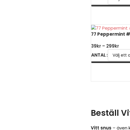
VÄLJ ALTERNATIV
77 Peppermint 
39
kr
–
299
kr
ANTAL
VÄLJ ALTERNATIV
Beställ V
Vitt snus
– även k