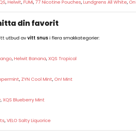
QS
,
Helwit
,
FUMi
,
77 Nicotine Pouches
,
Lundgrens All White
,
On
itta din favorit
ett utbud av
vitt snus
i flera smakkategorier:
Mango
,
Helwit Banana
,
XQS Tropical
ppermint
,
ZYN Cool Mint
,
On! Mint
y
,
XQS Blueberry Mint
its
,
VELO Salty Liquorice