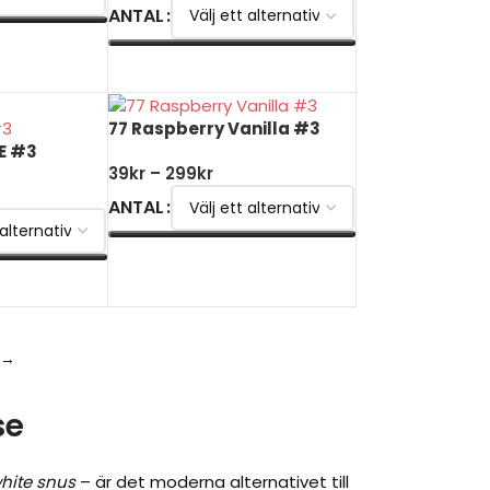
ANTAL
V
VÄLJ ALTERNATIV
77 Raspberry Vanilla #3
E #3
39
kr
–
299
kr
ANTAL
VÄLJ ALTERNATIV
V
→
se
white snus
– är det moderna alternativet till