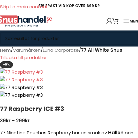
FRI FRAKT VID KÖP ÖVER 699 KR
Skip to main content
ME
Hem
Varumärken
Luna Corporate
77 All White Snus
Tillbaka till produkter
-9%
77 Raspberry ICE #3
39
kr
–
299
kr
77 Nicotine Pouches Raspberry har en smak av
Hallon
och