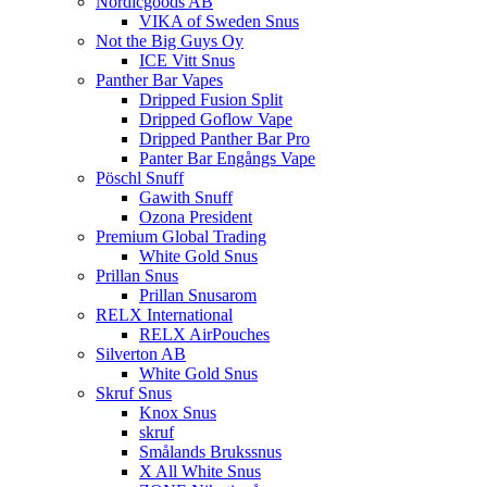
Nordicgoods AB
VIKA of Sweden Snus
Not the Big Guys Oy
ICE Vitt Snus
Panther Bar Vapes
Dripped Fusion Split
Dripped Goflow Vape
Dripped Panther Bar Pro
Panter Bar Engångs Vape
Pöschl Snuff
Gawith Snuff
Ozona President
Premium Global Trading
White Gold Snus
Prillan Snus
Prillan Snusarom
RELX International
RELX AirPouches
Silverton AB
White Gold Snus
Skruf Snus
Knox Snus
skruf
Smålands Brukssnus
X All White Snus