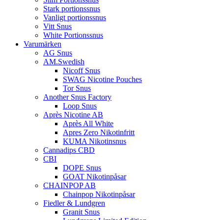
Stark portionssnus
Vanligt portionssnus
Vitt Snus
White Portionssnus
Varumärken
AG Snus
AM.Swedish
Nicoff Snus
SWAG Nicotine Pouches
Tor Snus
Another Snus Factory
Loop Snus
Après Nicotine AB
Après All White
Apres Zero Nikotinfritt
KUMA Nikotinsnus
Cannadips CBD
CBI
DOPE Snus
GOAT Nikotinpåsar
CHAINPOP AB
Chainpop Nikotinpåsar
Fiedler & Lundgren
Granit Snus