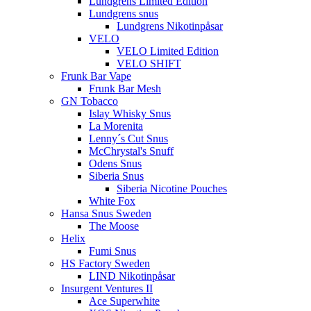
Lundgrens Limited Edition
Lundgrens snus
Lundgrens Nikotinpåsar
VELO
VELO Limited Edition
VELO SHIFT
Frunk Bar Vape
Frunk Bar Mesh
GN Tobacco
Islay Whisky Snus
La Morenita
Lenny´s Cut Snus
McChrystal's Snuff
Odens Snus
Siberia Snus
Siberia Nicotine Pouches
White Fox
Hansa Snus Sweden
The Moose
Helix
Fumi Snus
HS Factory Sweden
LIND Nikotinpåsar
Insurgent Ventures II
Ace Superwhite