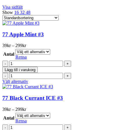
Visa sidfält
Show
16
32
48
77 Apple Mint #3
Prisintervall:
39
kr
–
299
kr
39kr
Antal
till
Rensa
299kr
77
Apple
Lägg till i varukorg
Mint
77
#3
Apple
Den
Välj alternativ
mängd
Mint
här
#3
produkten
mängd
har
77 Black Currant ICE #3
flera
varianter.
Prisintervall:
39
kr
–
299
kr
De
39kr
olika
Antal
till
Rensa
alternativen
299kr
77
kan