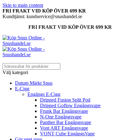
Skip to main content
FRI FRAKT VID KÖP ÖVER 699 KR
Kundtjänst: kundservice@snushandel.se
FRI FRAKT VID KÖP ÖVER 699 KR
Välj kategori
Datum Märkt Snus
E-Cigg
Engångs E-Cigg
Dripped Fusion Split Pod
Dripped Goflow Engångsvape
Frunk Bar Engångsvape
N-One Engångsvape
Panther Bar Engångsvape
Vont ART Engångsvape
VONT Cube EngångsVape
Gör eget snus