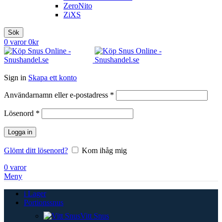
ZeroNito
ZiXS
Sök
0
varor
0
kr
Sign in
Skapa ett konto
Obligatoriskt
Användarnamn eller e-postadress
*
Obligatoriskt
Lösenord
*
Logga in
Glömt ditt lösenord?
Kom ihåg mig
0
varor
Meny
i Lager
Portionssnus
Vitt Snus