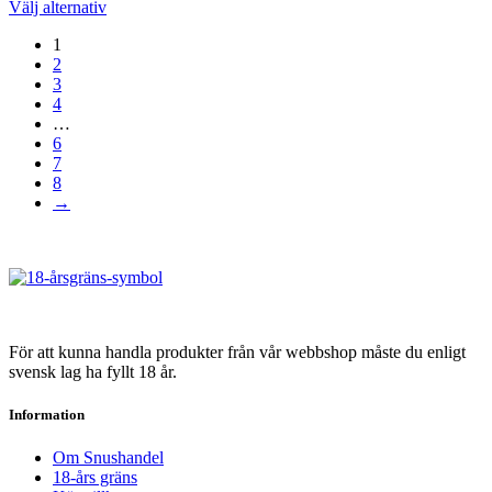
produktsidan
Raspberry
Den
Välj alternativ
mängd
Vanilla
här
#3
1
produkten
mängd
2
har
3
flera
4
varianter.
…
De
6
olika
7
alternativen
8
kan
→
väljas
på
produktsidan
För att kunna handla produkter från vår webbshop måste du enligt
svensk lag ha fyllt 18 år.
Information
Om Snushandel
18-års gräns