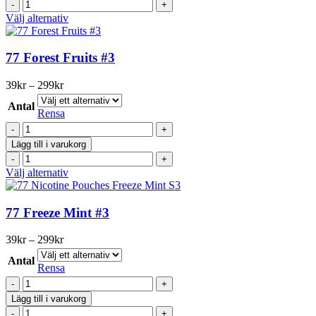
på
77
#3
produktsidan
Cola
Den
Välj alternativ
mängd
ICE
här
#3
produkten
mängd
har
77 Forest Fruits #3
flera
varianter.
Prisintervall:
39
kr
–
299
kr
De
39kr
olika
Antal
till
Rensa
alternativen
299kr
77
kan
Forest
väljas
Lägg till i varukorg
Fruits
på
77
#3
produktsidan
Forest
Den
Välj alternativ
mängd
Fruits
här
#3
produkten
mängd
har
77 Freeze Mint #3
flera
varianter.
Prisintervall:
39
kr
–
299
kr
De
39kr
olika
Antal
till
Rensa
alternativen
299kr
77
kan
Freeze
väljas
Lägg till i varukorg
Mint
på
77