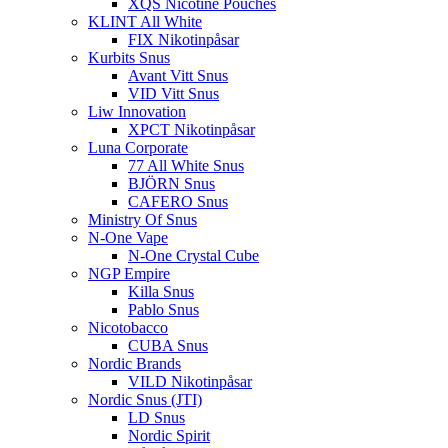
XQS Nicotine Pouches
KLINT All White
FIX Nikotinpåsar
Kurbits Snus
Avant Vitt Snus
VID Vitt Snus
Liw Innovation
XPCT Nikotinpåsar
Luna Corporate
77 All White Snus
BJÖRN Snus
CAFERO Snus
Ministry Of Snus
N-One Vape
N-One Crystal Cube
NGP Empire
Killa Snus
Pablo Snus
Nicotobacco
CUBA Snus
Nordic Brands
VILD Nikotinpåsar
Nordic Snus (JTI)
LD Snus
Nordic Spirit