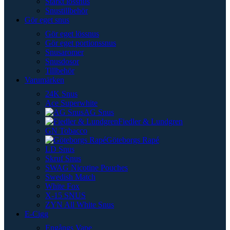
Starkt lössnus
Snustillbehör
Gör eget snus
Gör eget lössnus
Gör eget portionssnus
Snusaromer
Snusdosor
Tillbehör
Varumärken
24K Snus
Ace Superwhite
AG Snus
Fiedler & Lundgren
GN Tobacco
Göteborgs Rapé
LD Snus
Skruf Snus
SWAG Nicotine Pouches
Swedish Match
White Fox
X-15 SNUS
ZYN All White Snus
E-Cigg
Engångs Vape