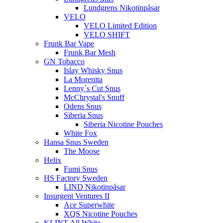
Lundgrens Nikotinpåsar
VELO
VELO Limited Edition
VELO SHIFT
Frunk Bar Vape
Frunk Bar Mesh
GN Tobacco
Islay Whisky Snus
La Morenita
Lenny´s Cut Snus
McChrystal's Snuff
Odens Snus
Siberia Snus
Siberia Nicotine Pouches
White Fox
Hansa Snus Sweden
The Moose
Helix
Fumi Snus
HS Factory Sweden
LIND Nikotinpåsar
Insurgent Ventures II
Ace Superwhite
XQS Nicotine Pouches
KLINT All White