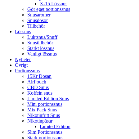
X-15 Lössnus
Gör eget portionssnus
Snusaromer
Snusdosor
Tillbehör
Lössnus
Luktsnus/Snuff
Snustillbehör
Starkt lössnus
Vanligt lössnus
Nyheter
Övrigt
Portionssnus
15Kr Dosan
AirPouch
CBD Snus
Koffein snus
Limited Edition Snus
Mini portionssnus
Mix Pack Snus
Nikotinfritt Snus
Nikotinpåsar
Limited Edition
Slim Portionssnus
Stark portionssnus