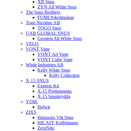
XR Snus
ZYN All White Snus
The Snus Brothers
FUMI Nikotinpåsar
Togo Nicotine AB
TOGO Snus
UAB GLOBAL SNUS
Greatest All White Snus
VELO
VONT Vape
VONT Art Vape
VONT Cube Vape
White Industries AB
Kelly White Snus
Kelly Collection
X-15 SNUS
Express Kit
X-15 Portionssnus
X-15 Snuskrydda
YOIK
Helwit
ZIXS
Hanssons Vitt Snus
HICAFF Koffeinsnus
ZeroNito