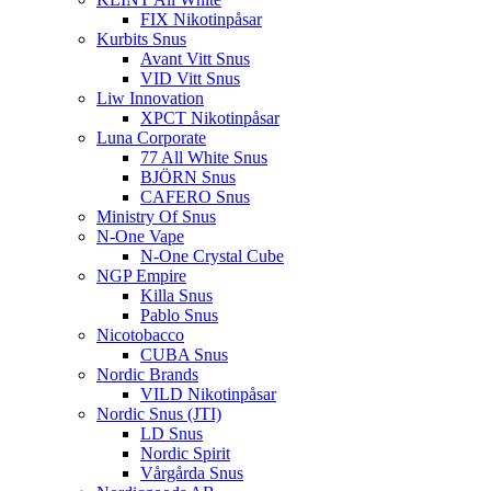
FIX Nikotinpåsar
Kurbits Snus
Avant Vitt Snus
VID Vitt Snus
Liw Innovation
XPCT Nikotinpåsar
Luna Corporate
77 All White Snus
BJÖRN Snus
CAFERO Snus
Ministry Of Snus
N-One Vape
N-One Crystal Cube
NGP Empire
Killa Snus
Pablo Snus
Nicotobacco
CUBA Snus
Nordic Brands
VILD Nikotinpåsar
Nordic Snus (JTI)
LD Snus
Nordic Spirit
Vårgårda Snus