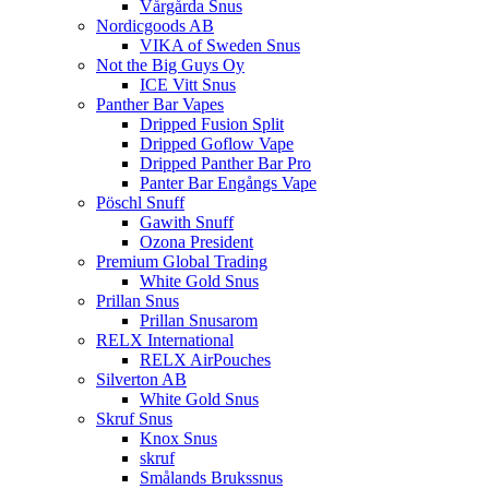
Vårgårda Snus
Nordicgoods AB
VIKA of Sweden Snus
Not the Big Guys Oy
ICE Vitt Snus
Panther Bar Vapes
Dripped Fusion Split
Dripped Goflow Vape
Dripped Panther Bar Pro
Panter Bar Engångs Vape
Pöschl Snuff
Gawith Snuff
Ozona President
Premium Global Trading
White Gold Snus
Prillan Snus
Prillan Snusarom
RELX International
RELX AirPouches
Silverton AB
White Gold Snus
Skruf Snus
Knox Snus
skruf
Smålands Brukssnus