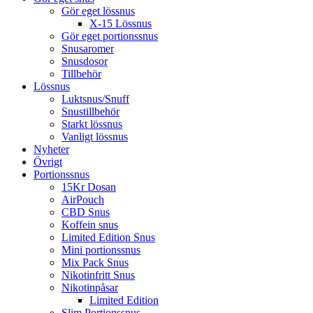
Gör eget lössnus
X-15 Lössnus
Gör eget portionssnus
Snusaromer
Snusdosor
Tillbehör
Lössnus
Luktsnus/Snuff
Snustillbehör
Starkt lössnus
Vanligt lössnus
Nyheter
Övrigt
Portionssnus
15Kr Dosan
AirPouch
CBD Snus
Koffein snus
Limited Edition Snus
Mini portionssnus
Mix Pack Snus
Nikotinfritt Snus
Nikotinpåsar
Limited Edition
Slim Portionssnus