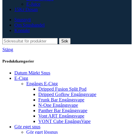
E-Juice
15Kr Dosan
Snusnytt
Om Snushandel
Kontakt
Sök
Stäng
Produktkategorier
Datum Märkt Snus
E-Cigg
Engångs E-Cigg
Dripped Fusion Split Pod
Dripped Goflow Engångsvape
Frunk Bar Engångsvape
N-One Engångsvape
Panther Bar Engångsvape
Vont ART Engångsvape
VONT Cube EngångsVape
Gör eget snus
Gör eget lössnus