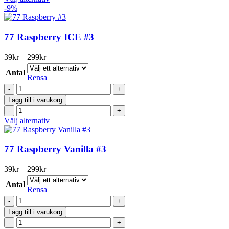
mängd
Punch
här
-9%
#3
produkten
mängd
har
flera
77 Raspberry ICE #3
varianter.
De
Prisintervall:
39
kr
–
299
kr
olika
39kr
alternativen
Antal
till
Rensa
kan
299kr
77
väljas
Raspberry
på
Lägg till i varukorg
ICE
produktsidan
77
#3
Raspberry
Den
Välj alternativ
mängd
ICE
här
#3
produkten
mängd
har
77 Raspberry Vanilla #3
flera
varianter.
Prisintervall:
39
kr
–
299
kr
De
39kr
olika
Antal
till
Rensa
alternativen
299kr
77
kan
Raspberry
väljas
Lägg till i varukorg
Vanilla
på
77
#3