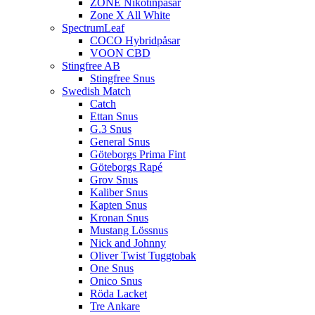
ZONE Nikotinpåsar
Zone X All White
SpectrumLeaf
COCO Hybridpåsar
VOON CBD
Stingfree AB
Stingfree Snus
Swedish Match
Catch
Ettan Snus
G.3 Snus
General Snus
Göteborgs Prima Fint
Göteborgs Rapé
Grov Snus
Kaliber Snus
Kapten Snus
Kronan Snus
Mustang Lössnus
Nick and Johnny
Oliver Twist Tuggtobak
One Snus
Onico Snus
Röda Lacket
Tre Ankare