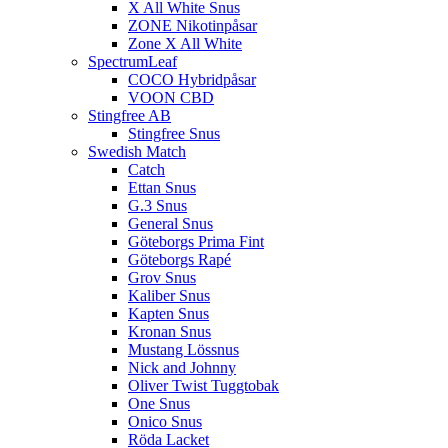
X All White Snus
ZONE Nikotinpåsar
Zone X All White
SpectrumLeaf
COCO Hybridpåsar
VOON CBD
Stingfree AB
Stingfree Snus
Swedish Match
Catch
Ettan Snus
G.3 Snus
General Snus
Göteborgs Prima Fint
Göteborgs Rapé
Grov Snus
Kaliber Snus
Kapten Snus
Kronan Snus
Mustang Lössnus
Nick and Johnny
Oliver Twist Tuggtobak
One Snus
Onico Snus
Röda Lacket