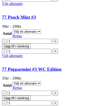
#3
produktsidan
Freeze
Den
Välj alternativ
mängd
Mint
här
#3
produkten
mängd
har
77 Peach Mint #3
flera
varianter.
Prisintervall:
39
kr
–
299
kr
De
39kr
olika
Antal
till
Rensa
alternativen
299kr
77
kan
Peach
väljas
Lägg till i varukorg
Mint
på
77
#3
produktsidan
Peach
Den
Välj alternativ
mängd
Mint
här
#3
produkten
mängd
har
77 Pepparmint #3 WC Edition
flera
varianter.
Prisintervall:
35
kr
–
299
kr
De
35kr
olika
Antal
till
Rensa
alternativen
299kr
77
kan
Pepparmint
väljas
Lägg till i varukorg
#3
på
77
WC