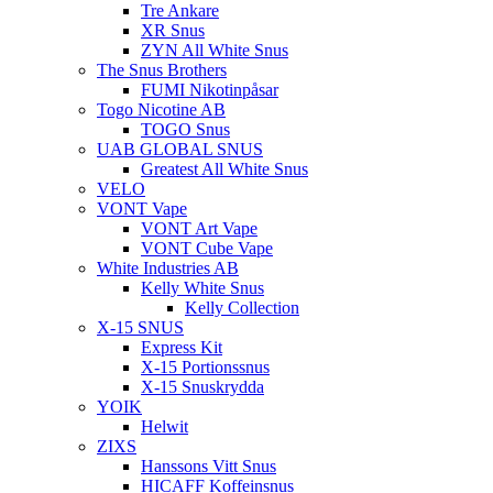
Tre Ankare
XR Snus
ZYN All White Snus
The Snus Brothers
FUMI Nikotinpåsar
Togo Nicotine AB
TOGO Snus
UAB GLOBAL SNUS
Greatest All White Snus
VELO
VONT Vape
VONT Art Vape
VONT Cube Vape
White Industries AB
Kelly White Snus
Kelly Collection
X-15 SNUS
Express Kit
X-15 Portionssnus
X-15 Snuskrydda
YOIK
Helwit
ZIXS
Hanssons Vitt Snus
HICAFF Koffeinsnus