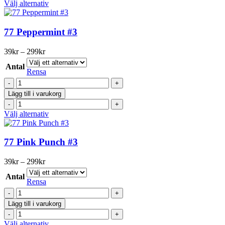
produktsidan
Pepparmint
Den
Välj alternativ
Edition
#3
här
mängd
WC
produkten
Edition
har
77 Peppermint #3
mängd
flera
varianter.
Prisintervall:
39
kr
–
299
kr
De
39kr
olika
Antal
till
Rensa
alternativen
299kr
77
kan
Peppermint
väljas
Lägg till i varukorg
#3
på
77
mängd
produktsidan
Peppermint
Den
Välj alternativ
#3
här
mängd
produkten
har
77 Pink Punch #3
flera
varianter.
Prisintervall:
39
kr
–
299
kr
De
39kr
olika
Antal
till
Rensa
alternativen
299kr
77
kan
Pink
väljas
Lägg till i varukorg
Punch
på
77
#3
produktsidan
Pink
Den
Välj alternativ