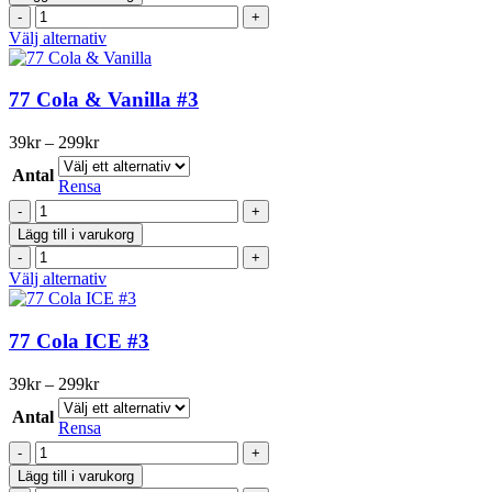
&
på
77
Cherry
produktsidan
Cola
Den
Välj alternativ
#3
&
här
mängd
Cherry
produkten
#3
har
77 Cola & Vanilla #3
mängd
flera
varianter.
Prisintervall:
39
kr
–
299
kr
De
39kr
olika
Antal
till
Rensa
alternativen
299kr
77
kan
Cola
väljas
Lägg till i varukorg
&
på
77
Vanilla
produktsidan
Cola
Den
Välj alternativ
#3
&
här
mängd
Vanilla
produkten
#3
har
77 Cola ICE #3
mängd
flera
varianter.
Prisintervall:
39
kr
–
299
kr
De
39kr
olika
Antal
till
Rensa
alternativen
299kr
77
kan
Cola
väljas
Lägg till i varukorg
ICE