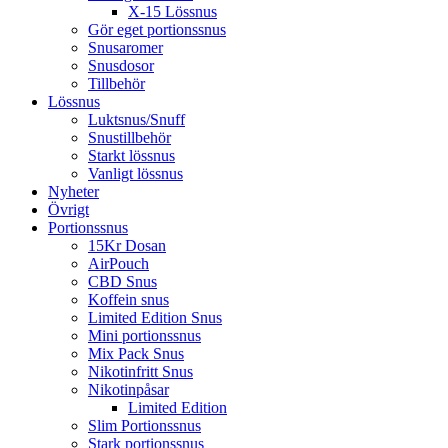
X-15 Lössnus
Gör eget portionssnus
Snusaromer
Snusdosor
Tillbehör
Lössnus
Luktsnus/Snuff
Snustillbehör
Starkt lössnus
Vanligt lössnus
Nyheter
Övrigt
Portionssnus
15Kr Dosan
AirPouch
CBD Snus
Koffein snus
Limited Edition Snus
Mini portionssnus
Mix Pack Snus
Nikotinfritt Snus
Nikotinpåsar
Limited Edition
Slim Portionssnus
Stark portionssnus