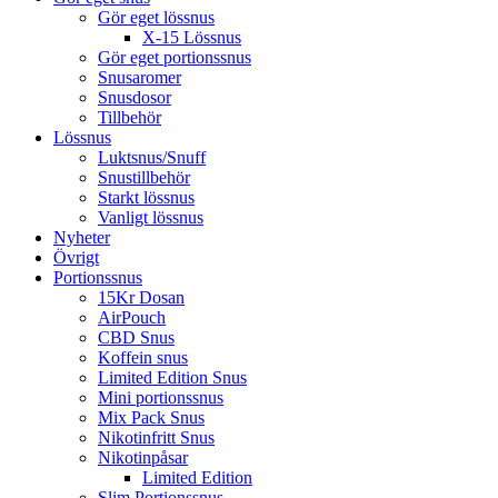
Gör eget lössnus
X-15 Lössnus
Gör eget portionssnus
Snusaromer
Snusdosor
Tillbehör
Lössnus
Luktsnus/Snuff
Snustillbehör
Starkt lössnus
Vanligt lössnus
Nyheter
Övrigt
Portionssnus
15Kr Dosan
AirPouch
CBD Snus
Koffein snus
Limited Edition Snus
Mini portionssnus
Mix Pack Snus
Nikotinfritt Snus
Nikotinpåsar
Limited Edition
Slim Portionssnus