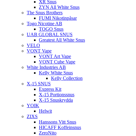
XR Snus
ZYN All White Snus
The Snus Brothers
FUMI Nikotinpåsar
Togo Nicotine AB
TOGO Snus
UAB GLOBAL SNUS
Greatest All White Snus
VELO
VONT Vape
VONT Art Vape
VONT Cube Vape
White Industries AB
Kelly White Snus
Kelly Collection
X-15 SNUS
Express Kit
X-15 Portionssnus
X-15 Snuskrydda
YOIK
Helwit
ZIXS
Hanssons Vitt Snus
HICAFF Koffeinsnus
ZeroNito