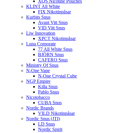
XQS Nicotine Pouches
KLINT All White
FIX Nikotinpåsar
Kurbits Snus
Avant Vitt Snus
VID Vitt Snus
Liw Innovation
XPCT Nikotinpåsar
Luna Corporate
77 All White Snus
BJÖRN Snus
CAFERO Snus
Ministry Of Snus
N-One Vape
N-One Crystal Cube
NGP Empire
Killa Snus
Pablo Snus
Nicotobacco
CUBA Snus
Nordic Brands
VILD Nikotinpåsar
Nordic Snus (JTI)
LD Snus
Nordic Spirit