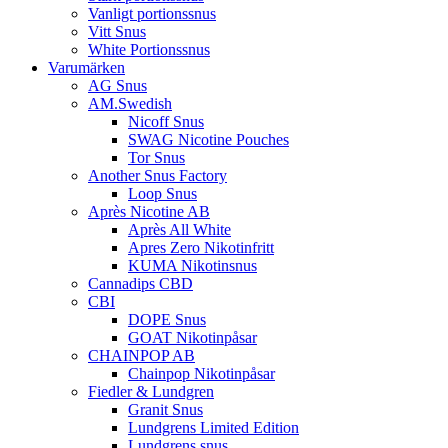
Vanligt portionssnus
Vitt Snus
White Portionssnus
Varumärken
AG Snus
AM.Swedish
Nicoff Snus
SWAG Nicotine Pouches
Tor Snus
Another Snus Factory
Loop Snus
Après Nicotine AB
Après All White
Apres Zero Nikotinfritt
KUMA Nikotinsnus
Cannadips CBD
CBI
DOPE Snus
GOAT Nikotinpåsar
CHAINPOP AB
Chainpop Nikotinpåsar
Fiedler & Lundgren
Granit Snus
Lundgrens Limited Edition
Lundgrens snus