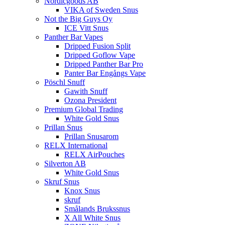
Nordicgoods AB
VIKA of Sweden Snus
Not the Big Guys Oy
ICE Vitt Snus
Panther Bar Vapes
Dripped Fusion Split
Dripped Goflow Vape
Dripped Panther Bar Pro
Panter Bar Engångs Vape
Pöschl Snuff
Gawith Snuff
Ozona President
Premium Global Trading
White Gold Snus
Prillan Snus
Prillan Snusarom
RELX International
RELX AirPouches
Silverton AB
White Gold Snus
Skruf Snus
Knox Snus
skruf
Smålands Brukssnus
X All White Snus