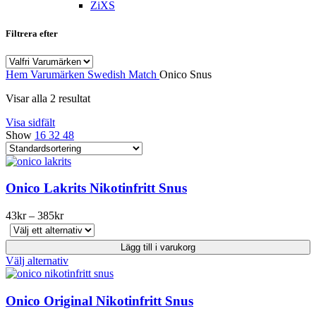
ZiXS
Filtrera efter
Hem
Varumärken
Swedish Match
Onico Snus
Visar alla 2 resultat
Visa sidfält
Show
16
32
48
Onico Lakrits Nikotinfritt Snus
Prisintervall:
43
kr
–
385
kr
43kr
till
Lägg till i varukorg
385kr
Den
Välj alternativ
här
produkten
har
Onico Original Nikotinfritt Snus
flera