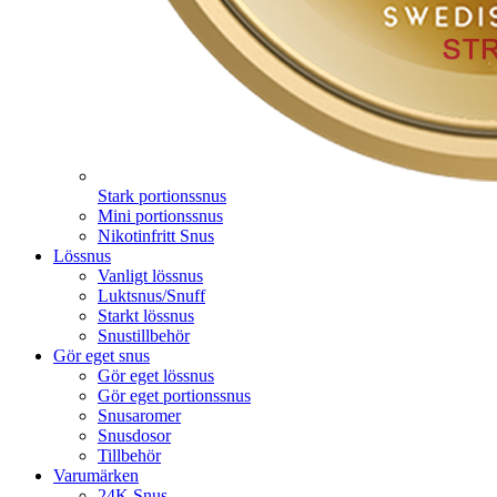
Stark portionssnus
Mini portionssnus
Nikotinfritt Snus
Lössnus
Vanligt lössnus
Luktsnus/Snuff
Starkt lössnus
Snustillbehör
Gör eget snus
Gör eget lössnus
Gör eget portionssnus
Snusaromer
Snusdosor
Tillbehör
Varumärken
24K Snus