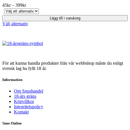
varianter.
Prisintervall:
45
kr
–
399
kr
De
45kr
olika
till
Lägg till i varukorg
alternativen
399kr
Den
Välj alternativ
kan
här
väljas
produkten
på
har
produktsidan
flera
varianter.
De
olika
För att kunna handla produkter från vår webbshop måste du enligt
alternativen
svensk lag ha fyllt 18 år.
kan
väljas
Information
på
produktsidan
Om Snushandel
18-års gräns
Köpvillkor
Integritetspolicy
Kontakt
Snus Online