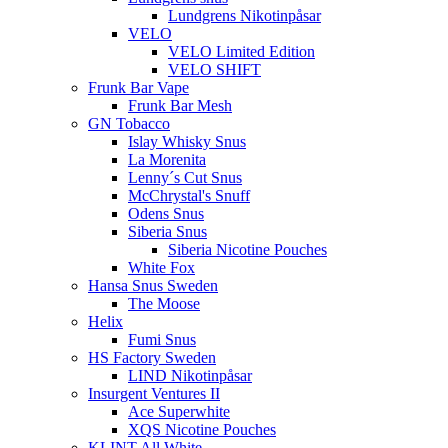
Lundgrens Nikotinpåsar
VELO
VELO Limited Edition
VELO SHIFT
Frunk Bar Vape
Frunk Bar Mesh
GN Tobacco
Islay Whisky Snus
La Morenita
Lenny´s Cut Snus
McChrystal's Snuff
Odens Snus
Siberia Snus
Siberia Nicotine Pouches
White Fox
Hansa Snus Sweden
The Moose
Helix
Fumi Snus
HS Factory Sweden
LIND Nikotinpåsar
Insurgent Ventures II
Ace Superwhite
XQS Nicotine Pouches
KLINT All White