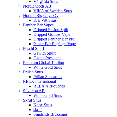
Vårgårda Snus
Nordicgoods AB
VIKA of Sweden Snus
Not the Big Guys Oy
ICE Vitt Snus
Panther Bar Vapes
Dripped Fusion Split
Dripped Goflow Vape
Dripped Panther Bar Pro
Panter Bar Engångs Vape
Pöschl Snuff
Gawith Snuff
Ozona President
Premium Global Trading
White Gold Snus
Prillan Snus
Prillan Snusarom
RELX International
RELX AirPouches
Silverton AB
White Gold Snus
Skruf Snus
Knox Snus
skruf
Smålands Brukssnus