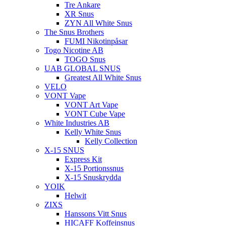
Tre Ankare
XR Snus
ZYN All White Snus
The Snus Brothers
FUMI Nikotinpåsar
Togo Nicotine AB
TOGO Snus
UAB GLOBAL SNUS
Greatest All White Snus
VELO
VONT Vape
VONT Art Vape
VONT Cube Vape
White Industries AB
Kelly White Snus
Kelly Collection
X-15 SNUS
Express Kit
X-15 Portionssnus
X-15 Snuskrydda
YOIK
Helwit
ZIXS
Hanssons Vitt Snus
HICAFF Koffeinsnus