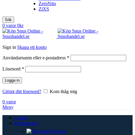
ZeroNito
ZiXS
Sök
0
varor
0
kr
Sign in
Skapa ett konto
Obligatoriskt
Användarnamn eller e-postadress
*
Obligatoriskt
Lösenord
*
Logga in
Glömt ditt lösenord?
Kom ihåg mig
0
varor
Meny
i Lager
Portionssnus
Vitt Snus