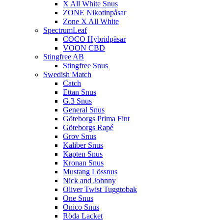
X All White Snus
ZONE Nikotinpåsar
Zone X All White
SpectrumLeaf
COCO Hybridpåsar
VOON CBD
Stingfree AB
Stingfree Snus
Swedish Match
Catch
Ettan Snus
G.3 Snus
General Snus
Göteborgs Prima Fint
Göteborgs Rapé
Grov Snus
Kaliber Snus
Kapten Snus
Kronan Snus
Mustang Lössnus
Nick and Johnny
Oliver Twist Tuggtobak
One Snus
Onico Snus
Röda Lacket