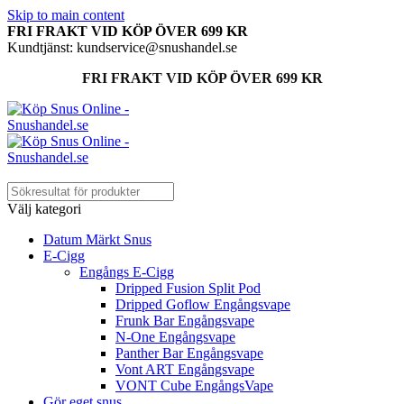
Skip to main content
FRI FRAKT VID KÖP ÖVER 699 KR
Kundtjänst: kundservice@snushandel.se
FRI FRAKT VID KÖP ÖVER 699 KR
Välj kategori
Datum Märkt Snus
E-Cigg
Engångs E-Cigg
Dripped Fusion Split Pod
Dripped Goflow Engångsvape
Frunk Bar Engångsvape
N-One Engångsvape
Panther Bar Engångsvape
Vont ART Engångsvape
VONT Cube EngångsVape
Gör eget snus