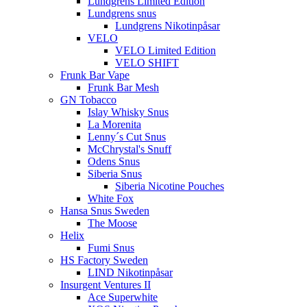
Lundgrens Limited Edition
Lundgrens snus
Lundgrens Nikotinpåsar
VELO
VELO Limited Edition
VELO SHIFT
Frunk Bar Vape
Frunk Bar Mesh
GN Tobacco
Islay Whisky Snus
La Morenita
Lenny´s Cut Snus
McChrystal's Snuff
Odens Snus
Siberia Snus
Siberia Nicotine Pouches
White Fox
Hansa Snus Sweden
The Moose
Helix
Fumi Snus
HS Factory Sweden
LIND Nikotinpåsar
Insurgent Ventures II
Ace Superwhite