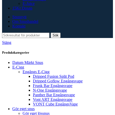
E-Juice
15Kr Dosan
Snusnytt
Om Snushandel
Kontakt
Sök
Stäng
Produktkategorier
Datum Märkt Snus
E-Cigg
Engångs E-Cigg
Dripped Fusion Split Pod
Dripped Goflow Engångsvape
Frunk Bar Engångsvape
N-One Engångsvape
Panther Bar Engångsvape
Vont ART Engångsvape
VONT Cube EngångsVape
Gör eget snus
Gör eget lössnus