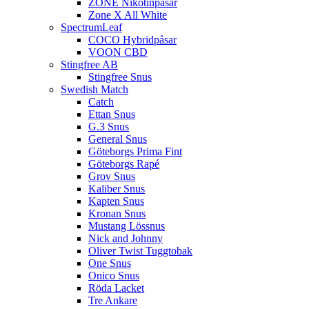
ZONE Nikotinpåsar
Zone X All White
SpectrumLeaf
COCO Hybridpåsar
VOON CBD
Stingfree AB
Stingfree Snus
Swedish Match
Catch
Ettan Snus
G.3 Snus
General Snus
Göteborgs Prima Fint
Göteborgs Rapé
Grov Snus
Kaliber Snus
Kapten Snus
Kronan Snus
Mustang Lössnus
Nick and Johnny
Oliver Twist Tuggtobak
One Snus
Onico Snus
Röda Lacket
Tre Ankare