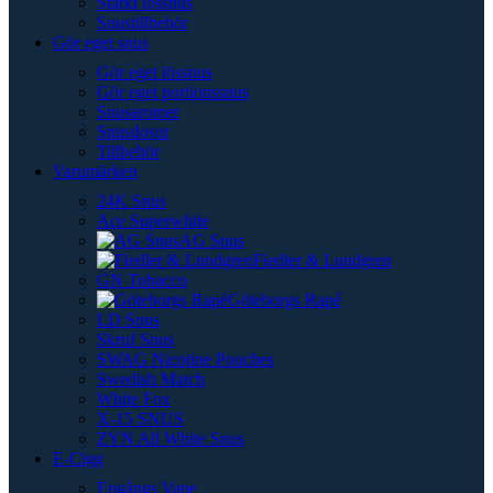
Starkt lössnus
Snustillbehör
Gör eget snus
Gör eget lössnus
Gör eget portionssnus
Snusaromer
Snusdosor
Tillbehör
Varumärken
24K Snus
Ace Superwhite
AG Snus
Fiedler & Lundgren
GN Tobacco
Göteborgs Rapé
LD Snus
Skruf Snus
SWAG Nicotine Pouches
Swedish Match
White Fox
X-15 SNUS
ZYN All White Snus
E-Cigg
Engångs Vape