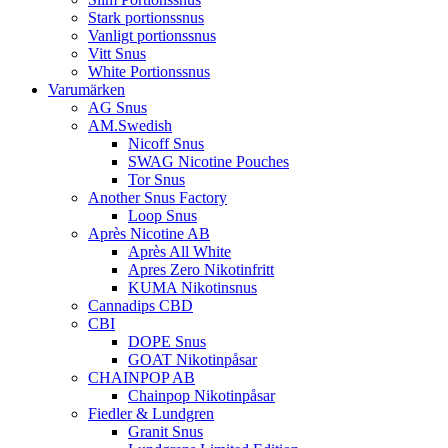
Stark portionssnus
Vanligt portionssnus
Vitt Snus
White Portionssnus
Varumärken
AG Snus
AM.Swedish
Nicoff Snus
SWAG Nicotine Pouches
Tor Snus
Another Snus Factory
Loop Snus
Après Nicotine AB
Après All White
Apres Zero Nikotinfritt
KUMA Nikotinsnus
Cannadips CBD
CBI
DOPE Snus
GOAT Nikotinpåsar
CHAINPOP AB
Chainpop Nikotinpåsar
Fiedler & Lundgren
Granit Snus