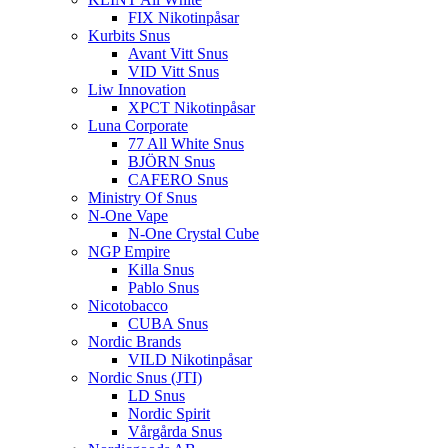
FIX Nikotinpåsar
Kurbits Snus
Avant Vitt Snus
VID Vitt Snus
Liw Innovation
XPCT Nikotinpåsar
Luna Corporate
77 All White Snus
BJÖRN Snus
CAFERO Snus
Ministry Of Snus
N-One Vape
N-One Crystal Cube
NGP Empire
Killa Snus
Pablo Snus
Nicotobacco
CUBA Snus
Nordic Brands
VILD Nikotinpåsar
Nordic Snus (JTI)
LD Snus
Nordic Spirit
Vårgårda Snus