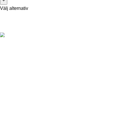
Välj alternativ
För att kunna handla produkter från vår webbshop måste du
enligt svensk lag ha fyllt 18 år.
Information
Om Snushandel
18-års gräns
Köpvillkor
Integritetspolicy
Kontakt