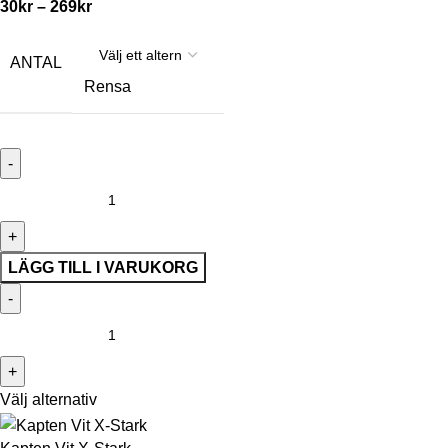
30
kr
–
269
kr
ANTAL
Rensa
LÄGG TILL I VARUKORG
Välj alternativ