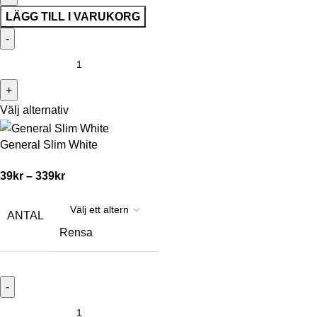
LÄGG TILL I VARUKORG
Välj alternativ
General Slim White
39
kr
–
339
kr
ANTAL
Rensa