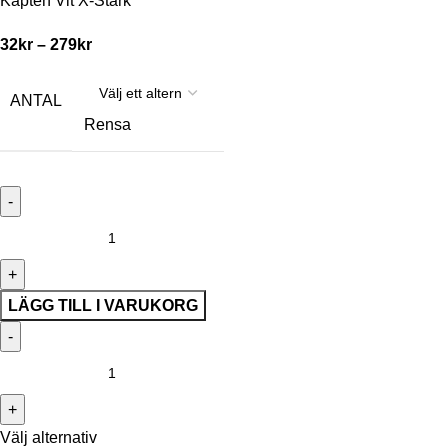
Kapten Vit X-Stark
32
kr
–
279
kr
ANTAL
Rensa
LÄGG TILL I VARUKORG
Välj alternativ