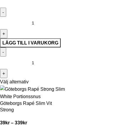
LÄGG TILL I VARUKORG
Välj alternativ
Göteborgs Rapé Slim Vit
Strong
39
kr
–
339
kr