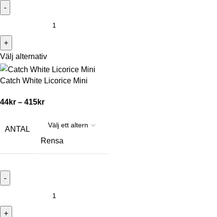
Välj alternativ
Catch White Licorice Mini
44
kr
–
415
kr
ANTAL
Rensa