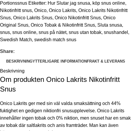
Portionssnus
Etiketter:
Hur Slutar jag snusa
,
köp snus online
,
Nikotinfritt snus
,
Onico
,
Onico Lakrits
,
Onico Lakrits Nikotinfritt
Snus
,
Onico Lakrits Snus
,
Onico Nikotinfritt Snus
,
Onico
Original Snus
,
Onico Tobak & Nikotinfritt Snus
,
Sluta snusa
,
snus
,
snus online
,
snus på nätet
,
snus utan tobak
,
snushandel
,
Swedish Match
,
swedish match snus
Share:
BESKRIVNING
YTTERLIGARE INFORMATION
FRAKT & LEVERANS
Beskrivning
Om produkten Onico Lakrits Nikotinfritt
Snus
Onico Lakrits ger med sin väl valda smaksättning och 44%
fuktighet en gedigen niktionfri snusupplevelse. Onico Lakrits
innehåller ingen tobak och 0% niktion, men snuset har en smak
av tobak där saltlakrits och anis framträder. Man kan även