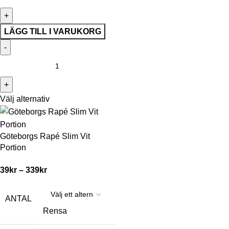
LÄGG TILL I VARUKORG
Välj alternativ
Göteborgs Rapé Slim Vit
Portion
39
kr
–
339
kr
ANTAL
Rensa