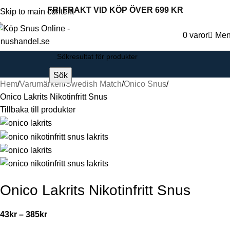
FRI FRAKT VID KÖP ÖVER 699 KR
Skip to main content
0
varor
Me
Sök
Hem
Varumärken
Swedish Match
Onico Snus
Onico Lakrits Nikotinfritt Snus
Tillbaka till produkter
Onico Lakrits Nikotinfritt Snus
43
kr
–
385
kr