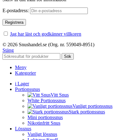
E-postadress:
Jag har läst och godkänner villkoren
© 2026 Snushandel.se (Org. nr. 559049-8951)
Stäng
Sök
Meny
Kategorier
i Lager
Portionssnus
Vitt Snus
White Portionssnus
Vanligt portionssnus
Stark portionssnus
Mini portionssnus
Nikotinfritt Snus
Lössnus
Vanligt lössnus
Luktsnus/Snuff