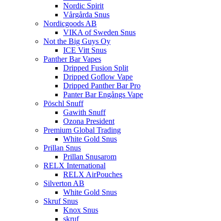
Nordic Spirit
Vårgårda Snus
Nordicgoods AB
VIKA of Sweden Snus
Not the Big Guys Oy
ICE Vitt Snus
Panther Bar Vapes
Dripped Fusion Split
Dripped Goflow Vape
Dripped Panther Bar Pro
Panter Bar Engångs Vape
Pöschl Snuff
Gawith Snuff
Ozona President
Premium Global Trading
White Gold Snus
Prillan Snus
Prillan Snusarom
RELX International
RELX AirPouches
Silverton AB
White Gold Snus
Skruf Snus
Knox Snus
skruf