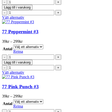
77
kan
Pepparmint
väljas
Lägg till i varukorg
#3
på
77
WC
produktsidan
Pepparmint
Den
Välj alternativ
Edition
#3
här
mängd
WC
produkten
Edition
har
77 Peppermint #3
mängd
flera
varianter.
Prisintervall:
39
kr
–
299
kr
De
39kr
olika
Antal
till
Rensa
alternativen
299kr
77
kan
Peppermint
väljas
Lägg till i varukorg
#3
på
77
mängd
produktsidan
Peppermint
Den
Välj alternativ
#3
här
mängd
produkten
har
77 Pink Punch #3
flera
varianter.
Prisintervall:
39
kr
–
299
kr
De
39kr
olika
Antal
till
Rensa
alternativen
299kr
77