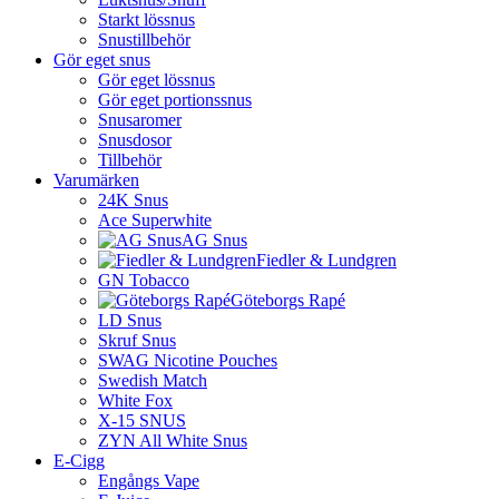
Starkt lössnus
Snustillbehör
Gör eget snus
Gör eget lössnus
Gör eget portionssnus
Snusaromer
Snusdosor
Tillbehör
Varumärken
24K Snus
Ace Superwhite
AG Snus
Fiedler & Lundgren
GN Tobacco
Göteborgs Rapé
LD Snus
Skruf Snus
SWAG Nicotine Pouches
Swedish Match
White Fox
X-15 SNUS
ZYN All White Snus
E-Cigg
Engångs Vape