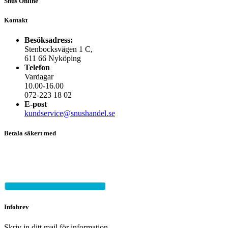
Snus Online
Kontakt
Besöksadress:
Stenbocksvägen 1 C,
611 66 Nyköping
Telefon
Vardagar
10.00-16.00
072-223 18 02
E-post
kundservice@snushandel.se
Betala säkert med
Infobrev
Skriv in ditt mail för information