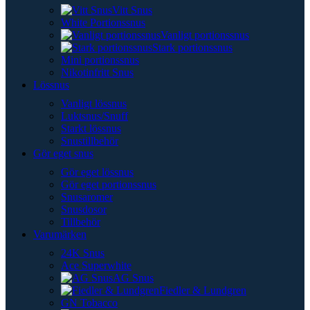
Vitt Snus
White Portionssnus
Vanligt portionssnus
Stark portionssnus
Mini portionssnus
Nikotinfritt Snus
Lössnus
Vanligt lössnus
Luktsnus/Snuff
Starkt lössnus
Snustillbehör
Gör eget snus
Gör eget lössnus
Gör eget portionssnus
Snusaromer
Snusdosor
Tillbehör
Varumärken
24K Snus
Ace Superwhite
AG Snus
Fiedler & Lundgren
GN Tobacco