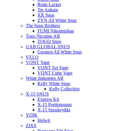
Röda Lacket
Tre Ankare
XR Snus
ZYN All White Snus
The Snus Brothers
FUMI Nikotinpåsar
Togo Nicotine AB
TOGO Snus
UAB GLOBAL SNUS
Greatest All White Snus
VELO
VONT Vape
VONT Art Vape
VONT Cube Vape
White Industries AB
Kelly White Snus
Kelly Collection
X-15 SNUS
Express Kit
X-15 Portionssnus
X-15 Snuskrydda
YOIK
Helwit
ZIXS
Hanssons Vitt Snus