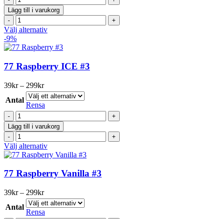
kan
Pink
väljas
Lägg till i varukorg
Punch
på
77
#3
produktsidan
Pink
Den
Välj alternativ
mängd
Punch
här
-9%
#3
produkten
mängd
har
flera
77 Raspberry ICE #3
varianter.
De
Prisintervall:
39
kr
–
299
kr
olika
39kr
alternativen
Antal
till
Rensa
kan
299kr
77
väljas
Raspberry
på
Lägg till i varukorg
ICE
produktsidan
77
#3
Raspberry
Den
Välj alternativ
mängd
ICE
här
#3
produkten
mängd
har
77 Raspberry Vanilla #3
flera
varianter.
Prisintervall:
39
kr
–
299
kr
De
39kr
olika
Antal
till
Rensa
alternativen
299kr