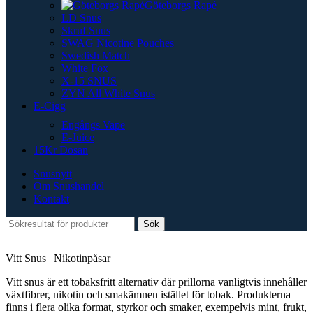
Göteborgs Rapé
LD Snus
Skruf Snus
SWAG Nicotine Pouches
Swedish Match
White Fox
X-15 SNUS
ZYN All White Snus
E-Cigg
Engångs Vape
E-Juice
15Kr Dosan
Snusnytt
Om Snushandel
Kontakt
Sök
Vitt Snus | Nikotinpåsar
Vitt snus är ett tobaksfritt alternativ där prillorna vanligtvis innehåller
växtfibrer, nikotin och smakämnen istället för tobak. Produkterna
finns i flera olika format, styrkor och smaker, exempelvis mint, frukt,