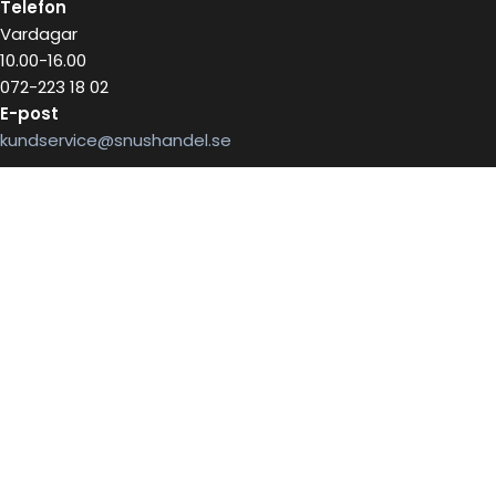
Telefon
Vardagar
10.00-16.00
072-223 18 02
E-post
kundservice@snushandel.se
BETALA SÄKERT MED
INFOBREV
Skriv in ditt mail för information
E-postadress: