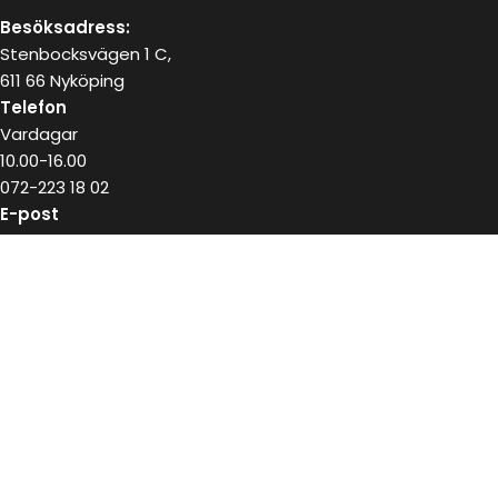
Besöksadress:
Stenbocksvägen 1 C,
611 66 Nyköping
Telefon
Vardagar
10.00-16.00
072-223 18 02
E-post
kundservice@snushandel.se
BETALA SÄKERT MED
INFOBREV