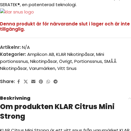
SERATEK®, en patenterad teknologi.
Denna produkt är för närvarande slut i lager och är inte
tillgänglig.
Artikelnr:
N/A
Kategorier:
Amplicon AB
,
KLAR Nikotinpåsar
,
Mini
portionssnus
,
Nikotinpåsar
,
Övrigt
,
Portionssnus
,
SMÅÅ
Nikotinpåsar
,
Varumärken
,
Vitt Snus
Share:
Beskrivning
Om produkten KLAR Citrus Mini
Strong
KLAR Citrus Mini Strong är ett vitt snus från varumärket KLAR,