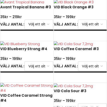
Avant Tropical Banana #3
VID Black Orange #3
35
kr
–
219
kr
35
kr
–
199
kr
VÄLJ ANTAL
VÄLJ ANTAL
VÄLJ ALTERNATIV
VÄLJ ALTERNATIV
VID Blueberry Strong #4
VID Coffee Caramel #3
35
kr
–
199
kr
35
kr
–
199
kr
VÄLJ ANTAL
VÄLJ ANTAL
VÄLJ ALTERNATIV
VÄLJ ALTERNATIV
VID Cola Sour #3
VID Coffee Caramel Strong
#4
35
kr
–
199
kr