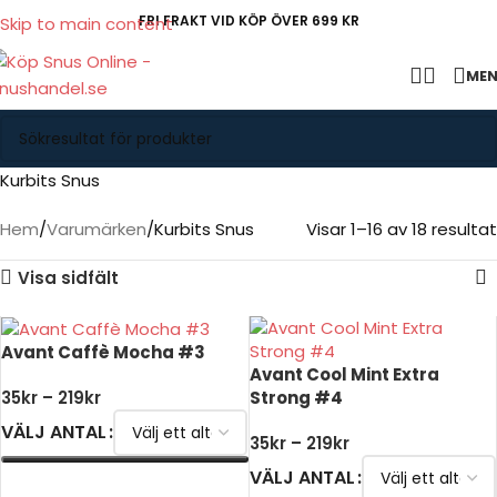
FRI FRAKT VID KÖP ÖVER 699 KR
Skip to main content
ME
Kurbits Snus
Hem
Varumärken
Kurbits Snus
Visar 1–16 av 18 resultat
Visa sidfält
Avant Caffè Mocha #3
Avant Cool Mint Extra
Strong #4
35
kr
–
219
kr
VÄLJ ANTAL
35
kr
–
219
kr
VÄLJ ANTAL
VÄLJ ALTERNATIV