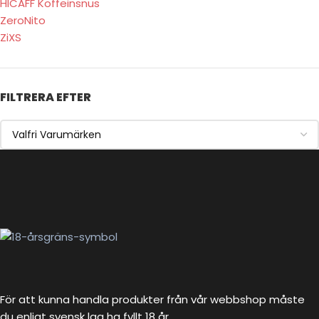
HICAFF Koffeinsnus
ZeroNito
ZiXS
FILTRERA EFTER
För att kunna handla produkter från vår webbshop måste
du enligt svensk lag ha fyllt 18 år.