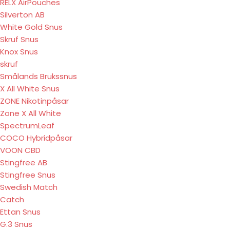
RELX AirPouches
Silverton AB
White Gold Snus
Skruf Snus
Knox Snus
skruf
Smålands Brukssnus
X All White Snus
ZONE Nikotinpåsar
Zone X All White
SpectrumLeaf
COCO Hybridpåsar
VOON CBD
Stingfree AB
Stingfree Snus
Swedish Match
Catch
Ettan Snus
G.3 Snus