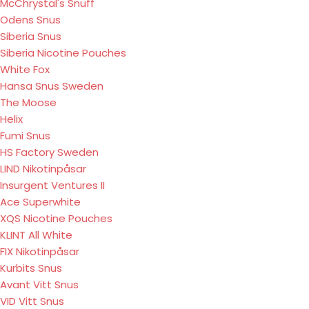
McChrystal's Snuff
Odens Snus
Siberia Snus
Siberia Nicotine Pouches
White Fox
Hansa Snus Sweden
The Moose
Helix
Fumi Snus
HS Factory Sweden
LIND Nikotinpåsar
Insurgent Ventures II
Ace Superwhite
XQS Nicotine Pouches
KLINT All White
FIX Nikotinpåsar
Kurbits Snus
Avant Vitt Snus
VID Vitt Snus