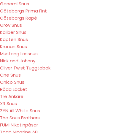
General Snus
Göteborgs Prima Fint
Göteborgs Rapé
Grov Snus
Kaliber Snus
Kapten Snus
Kronan Snus
Mustang Lössnus
Nick and Johnny
Oliver Twist Tuggtobak
One Snus
Onico Snus
Röda Lacket
Tre Ankare
XR Snus
ZYN All White Snus
The Snus Brothers
FUMI Nikotinpåsar
Togo Nicotine AB