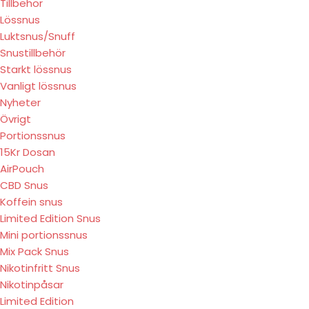
Tillbehör
Lössnus
Luktsnus/Snuff
Snustillbehör
Starkt lössnus
Vanligt lössnus
Nyheter
Övrigt
Portionssnus
15Kr Dosan
AirPouch
CBD Snus
Koffein snus
Limited Edition Snus
Mini portionssnus
Mix Pack Snus
Nikotinfritt Snus
Nikotinpåsar
Limited Edition