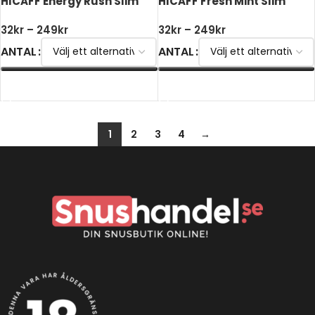
HICAFF Energy Rush Slim
HICAFF Fresh Mint Slim
32
kr
–
249
kr
32
kr
–
249
kr
ANTAL
ANTAL
VÄLJ ALTERNATIV
VÄLJ ALTERNATIV
1
2
3
4
→