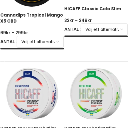
HICAFF Classic Cola Slim
Cannadips Tropical Mango
32
kr
–
249
kr
X5 CBD
ANTAL
69
kr
–
299
kr
ANTAL
VÄLJ ALTERNATIV
VÄLJ ALTERNATIV