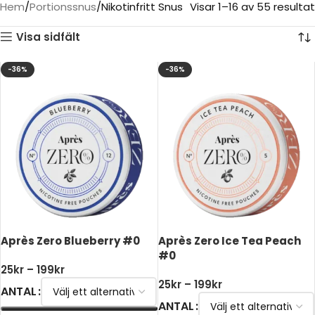
Hem
Portionssnus
Nikotinfritt Snus
Visar 1–16 av 55 resultat
Visa sidfält
-36%
-36%
Après Zero Blueberry #0
Après Zero Ice Tea Peach
#0
25
kr
–
199
kr
25
kr
–
199
kr
ANTAL
ANTAL