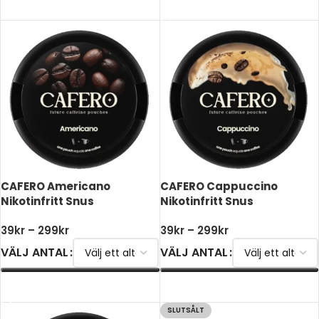
VÄLJ ALTERNATIV
CAFERO Americano
CAFERO Cappuccino
Nikotinfritt Snus
Nikotinfritt Snus
39
kr
–
299
kr
39
kr
–
299
kr
VÄLJ ANTAL
VÄLJ ANTAL
VÄLJ ALTERNATIV
VÄLJ ALTERNATIV
SLUTSÅLT