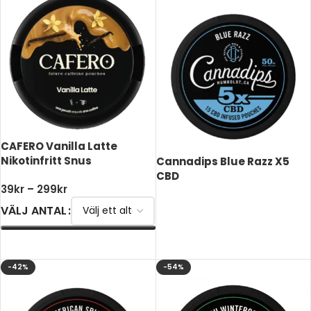
CAFERO Vanilla Latte
Nikotinfritt Snus
Cannadips Blue Razz X5
CBD
39
kr
–
299
kr
VÄLJ ANTAL
LÄS MER
VÄLJ ALTERNATIV
-42%
-54%