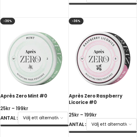
VÄLJ ALTERNATIV
VÄLJ ALTERNATIV
-36%
-36%
Après Zero Mint #0
Après Zero Raspberry
Licorice #0
25
kr
–
199
kr
25
kr
–
199
kr
ANTAL
ANTAL
VÄLJ ALTERNATIV