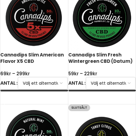
Cannadips Slim American
Cannadips Slim Fresh
Flavor X5 CBD
Wintergreen CBD (Datum)
69
kr
–
299
kr
59
kr
–
229
kr
ANTAL
ANTAL
VÄLJ ALTERNATIV
VÄLJ ALTERNATIV
SLUTSÅLT