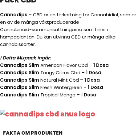
Cannadips
– CBD är en förkortning för Cannabidiol, som är
en av de många växtproducerade
Cannabinoid-sammansättningarna som finns i
hampaplantan. Du kan utvinna CBD ur många olika
cannabissorter.
i Detta Mixpack ingår:
Cannadips Slim
American Flavor Cbd
– 1 Dosa
Cannadips Slim
Tangy Citrus Cbd
– 1 Dosa
Cannadips Slim
Natural Mint Cbd
– 1 Dosa
Cannadips Slim
Fresh Wintergreen
– 1 Dosa
Cannadips Slim
Tropical Mango
– 1 Dosa
FAKTA OM PRODUKTEN