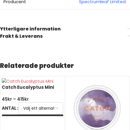
Producent
Spectrumleaf Limited.
Ytterligare information
Frakt & Leverans
Relaterade produkter
Catch Eucalyptus Mini
45
kr
–
415
kr
ANTAL
VÄLJ ALTERNATIV