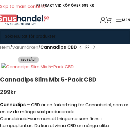
FRI FRAKT VID KÖP ÖVER 699 KR
Skip to main content
ME
Hem
Varumärken
Cannadips CBD
SLUTSÅLT
Cannadips Slim Mix 5-Pack CBD
299
kr
Cannadips
– CBD är en förkortning för Cannabidiol, som är
en av de många växtproducerade
Cannabinoid-sammansättningarna som finns i
hampaplantan. Du kan utvinna CBD ur många olika