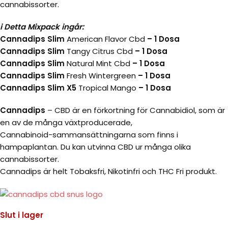
cannabissorter.
i Detta Mixpack ingår:
Cannadips Slim
American Flavor Cbd
– 1 Dosa
Cannadips Slim
Tangy Citrus Cbd
– 1 Dosa
Cannadips Slim
Natural Mint Cbd
– 1 Dosa
Cannadips Slim
Fresh Wintergreen
– 1 Dosa
Cannadips Slim X5
Tropical Mango
– 1 Dosa
Cannadips
– CBD är en förkortning för Cannabidiol, som är
en av de många växtproducerade,
Cannabinoid-sammansättningarna som finns i
hampaplantan. Du kan utvinna CBD ur många olika
cannabissorter.
Cannadips är helt Tobaksfri, Nikotinfri och THC Fri produkt.
Slut i lager