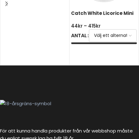
Catch White Licorice Mini
44
kr
–
415
kr
ANTAL
VÄLJ ALTERNATIV
För att kunna handla produkter från vår webbshop måste
du enligt svensk lag ha fyllt 18 år.