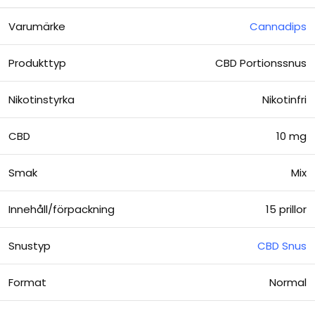
Varumärke
Cannadips
Produkttyp
CBD Portionssnus
Nikotinstyrka
Nikotinfri
CBD
10 mg
Smak
Mix
Innehåll/förpackning
15 prillor
Snustyp
CBD Snus
Format
Normal