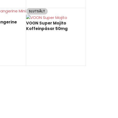
SLUTSÅLT
ngerine
VOON Super Mojito
Koffeinpåsar 50mg
LÄS MER