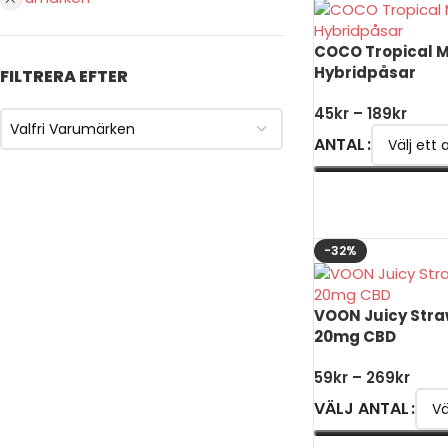
COCO Tropical 
Hybridpåsar
FILTRERA EFTER
45
kr
–
189
kr
Valfri Varumärken
ANTAL
VÄLJ ALTERNATIV
-32%
VOON Juicy Str
20mg CBD
59
kr
–
269
kr
VÄLJ ANTAL