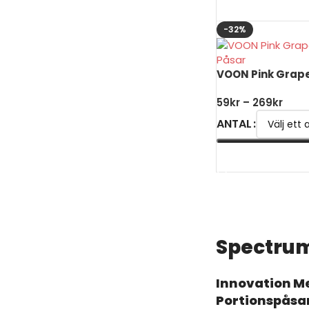
VÄLJ ALTERNATIV
-32%
VOON Pink Grap
59
kr
–
269
kr
ANTAL
VÄLJ ALTERNATIV
Spectru
Innovation M
Portionspåsa