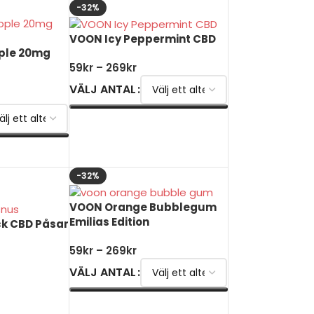
-32%
VOON Icy Peppermint CBD
ple 20mg
59
kr
–
269
kr
VÄLJ ANTAL
VÄLJ ALTERNATIV
V
-32%
VOON Orange Bubblegum
Emilias Edition
k CBD Påsar
59
kr
–
269
kr
VÄLJ ANTAL
VÄLJ ALTERNATIV