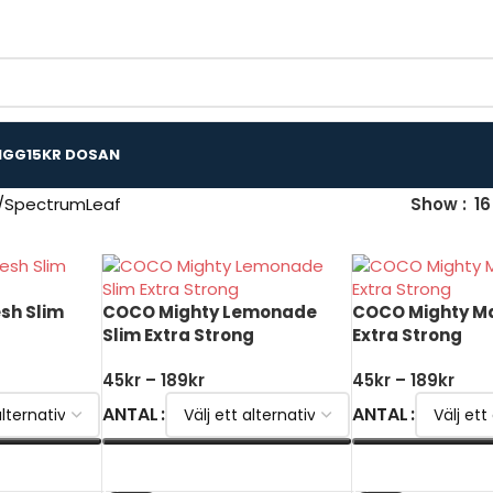
IGG
15KR DOSAN
SpectrumLeaf
Show
16
sh Slim
COCO Mighty Lemonade
COCO Mighty M
Slim Extra Strong
Extra Strong
45
kr
–
189
kr
45
kr
–
189
kr
ANTAL
ANTAL
VÄLJ ALTERNATIV
VÄLJ ALTERNATI