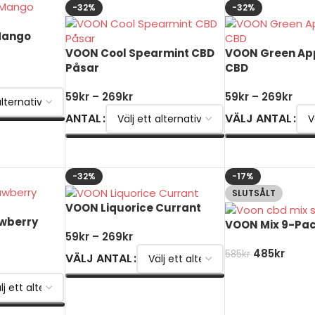
-32%
-32%
Mango
VOON Cool Spearmint CBD
VOON Green Ap
Påsar
CBD
59
kr
–
269
kr
59
kr
–
269
kr
ANTAL
VÄLJ ANTAL
VÄLJ ALTERNATIV
VÄLJ ALTERNATI
-32%
-17%
SLUTSÅLT
VOON Liquorice Currant
awberry
VOON Mix 9-Pac
59
kr
–
269
kr
485
kr
585
kr
VÄLJ ANTAL
LÄS MER
VÄLJ ALTERNATIV