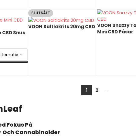
SLUTSÅLT
VOON Snazzy Ta
VOON Saltlakrits 20mg CBD
Mini CBD Påsar
e CBD Snus
LÄS MER
LÄS MER
1
2
→
mLeaf
ed Fokus På
r Och Cannabinoider