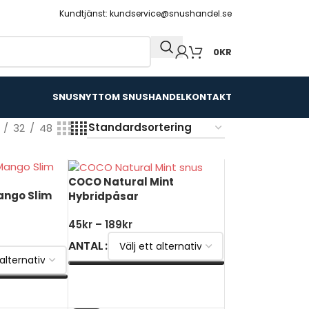
Kundtjänst: kundservice@snushandel.se
0
KR
SNUSNYTT
OM SNUSHANDEL
KONTAKT
32
48
COCO Natural Mint
ango Slim
Hybridpåsar
45
kr
–
189
kr
ANTAL
VÄLJ ALTERNATIV
V