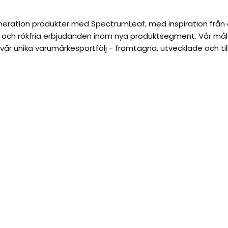
neration produkter med SpectrumLeaf, med inspiration från d
ta och rökfria erbjudanden inom nya produktsegment. Vår mål
år unika varumärkesportfölj - framtagna, utvecklade och t