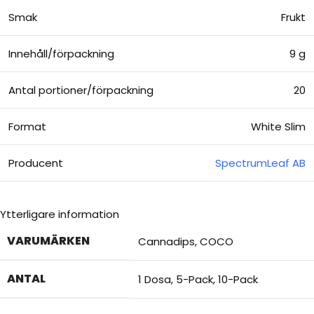
Smak
Frukt
Innehåll/förpackning
9 g
Antal portioner/förpackning
20
Format
White Slim
Producent
SpectrumLeaf AB
Ytterligare information
VARUMÄRKEN
Cannadips
,
COCO
ANTAL
1 Dosa
,
5-Pack
,
10-Pack