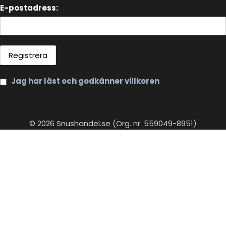
E-postadress:
Jag har läst och godkänner villkoren
© 2026 Snushandel.se (Org. nr. 559049-8951)