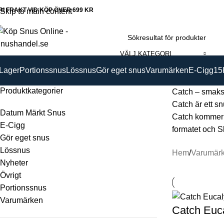
RI FRAKT VID KÖP ÖVER 699 KR
Skip to main content
VÄLJ KATEGORI
 Lager
Portionssnus
Lössnus
Gör eget snus
Varumärken
E-Cigg
15
Produktkategorier
Catch – smaks
Catch är ett sn
Datum Märkt Snus
Catch kommer i
E-Cigg
formatet och S
Gör eget snus
Lössnus
Hem
Varumär
Nyheter
Övrigt
Portionssnus
Varumärken
Catch Euca