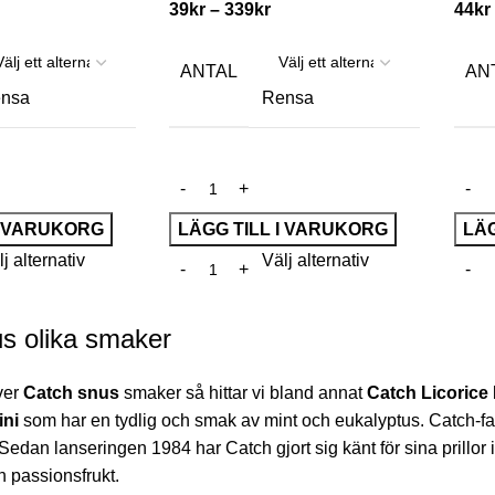
39
kr
–
339
kr
44
kr
ANTAL
AN
nsa
Rensa
I VARUKORG
LÄGG TILL I VARUKORG
LÄG
j alternativ
Välj alternativ
s olika smaker
ver
Catch snus
smaker så hittar vi bland annat
Catch Licorice 
ini
som har en tydlig och smak av mint och eukalyptus. Catch-fami
Sedan lanseringen 1984 har Catch gjort sig känt för sina prillor
ch passionsfrukt.