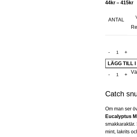
44
kr
–
415
kr
ANTAL
Re
LÄGG TILL 
Väl
Catch snu
Om man ser ö
Eucalyptus M
smakkaraktär. 
mint, lakrits o