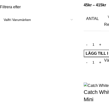
45
kr
–
415
kr
Filtrera efter
ANTAL
Re
LÄGG TILL 
Väl
Catch Whit
Mini