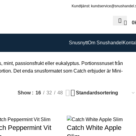
Kundtjänst: kundservice@snushandel.
0
Snusnytt
Om Snushandel
Konta
, mint, passionsfrukt eller eukalyptus. Portionssnuset från
rtion. Det enda snusformatet som Catch erbjuder är Mini-
Show
16
32
48
ch Peppermint Vit
Catch White Apple