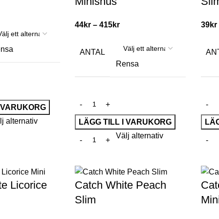
Minisnus
Sli
44
kr
–
415
kr
39
kr
nsa
ANTAL
AN
Rensa
I VARUKORG
j alternativ
LÄGG TILL I VARUKORG
LÄG
Välj alternativ
e Licorice
Catch White Peach
Cat
Slim
Min