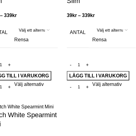
m
Slim
–
339
kr
39
kr
–
339
kr
TAL
ANTAL
Rensa
Rensa
G TILL I VARUKORG
LÄGG TILL I VARUKORG
Välj alternativ
Välj alternativ
ch White Spearmint
i