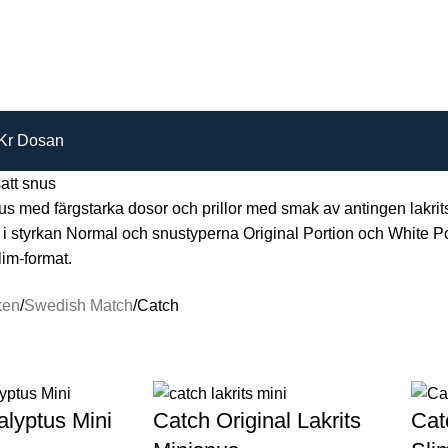
Kr Dosan
att snus
us med färgstarka dosor och prillor med smak av antingen lakrits
 styrkan Normal och snustyperna Original Portion och White Po
lim-format.
ken
Swedish Match
Catch
lyptus Mini
Catch Original Lakrits
Cat