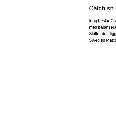
Catch snus
Idag består Ca
med balanserad
Skillnaden lig
Swedish Match