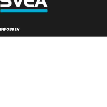
INFOBREV
Skriv in ditt mail för information
E-postadress:
Jag har läst och godkänner villkoren
© 2026 Snushandel.se (Org. nr. 559049-8951)