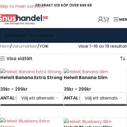
FRI FRAKT VID KÖP ÖVER 699 KR
Skip to main content
ME
Hem
Varumärken
YOIK
Visar 1–16 av 19 resultat
Visa sidfält
Helwit Banana Extra Strong
Helwit Banana Slim
39
kr
–
299
kr
39
kr
–
299
kr
ANTAL
ANTAL
VÄLJ ALTERNATIV
VÄLJ ALTERNATIV