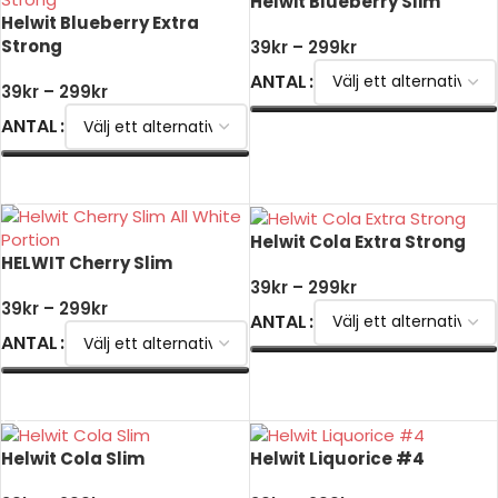
Helwit Blueberry Slim
Helwit Blueberry Extra
Strong
39
kr
–
299
kr
ANTAL
39
kr
–
299
kr
ANTAL
VÄLJ ALTERNATIV
VÄLJ ALTERNATIV
Helwit Cola Extra Strong
HELWIT Cherry Slim
39
kr
–
299
kr
39
kr
–
299
kr
ANTAL
ANTAL
VÄLJ ALTERNATIV
VÄLJ ALTERNATIV
Helwit Cola Slim
Helwit Liquorice #4