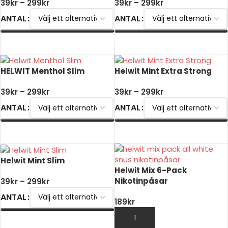
39
kr
–
299
kr
39
kr
–
299
kr
ANTAL
ANTAL
VÄLJ ALTERNATIV
VÄLJ ALTERNATIV
HELWIT Menthol Slim
Helwit Mint Extra Strong
39
kr
–
299
kr
39
kr
–
299
kr
ANTAL
ANTAL
VÄLJ ALTERNATIV
VÄLJ ALTERNATIV
Helwit Mint Slim
Helwit Mix 6-Pack
Nikotinpåsar
39
kr
–
299
kr
ANTAL
189
kr
LÄGG TILL I VARUKORG
VÄLJ ALTERNATIV