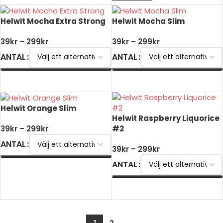
Helwit Mocha Extra Strong
Helwit Mocha Slim
39
kr
–
299
kr
39
kr
–
299
kr
ANTAL
ANTAL
VÄLJ ALTERNATIV
VÄLJ ALTERNATIV
Helwit Orange Slim
Helwit Raspberry Liquorice
#2
39
kr
–
299
kr
ANTAL
39
kr
–
299
kr
ANTAL
VÄLJ ALTERNATIV
VÄLJ ALTERNATIV
1
2
→