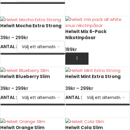
VÄLJ ALTERNATIV
Helwit Mocha Extra Strong
Helwit Mix 6-Pack
Nikotinpåsar
39
kr
–
299
kr
ANTAL
189
kr
LÄGG TILL I VARUKORG
VÄLJ ALTERNATIV
Helwit Blueberry Slim
Helwit Mint Extra Strong
39
kr
–
299
kr
39
kr
–
299
kr
ANTAL
ANTAL
VÄLJ ALTERNATIV
VÄLJ ALTERNATIV
Helwit Orange Slim
Helwit Cola Slim