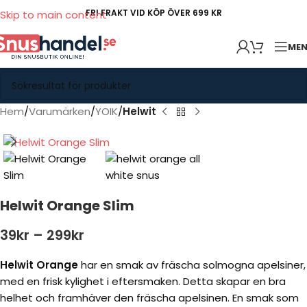
FRI FRAKT VID KÖP ÖVER 699 KR
Skip to main content
ME
Hem
Varumärken
YOIK
Helwit
Helwit Orange Slim
39
kr
–
299
kr
Helwit Orange
har en smak av fräscha solmogna apelsiner,
med en frisk kylighet i eftersmaken. Detta skapar en bra
helhet och framhäver den fräscha apelsinen. En smak som