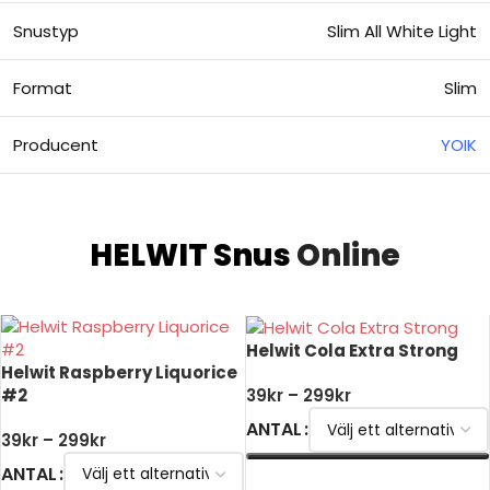
Snustyp
Slim All White Light
Format
Slim
Producent
YOIK
HELWIT Snus
Online
Helwit Cola Extra Strong
Helwit Raspberry Liquorice
#2
39
kr
–
299
kr
ANTAL
39
kr
–
299
kr
ANTAL
VÄLJ ALTERNATIV