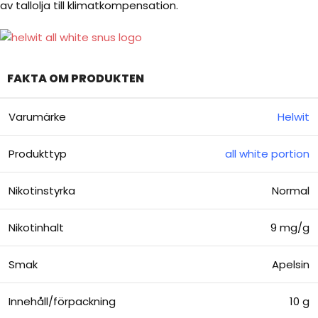
av tallolja till klimatkompensation.
FAKTA OM PRODUKTEN
Varumärke
Helwit
Produkttyp
all white portion
Nikotinstyrka
Normal
Nikotinhalt
9 mg/g
Smak
Apelsin
Innehåll/förpackning
10 g