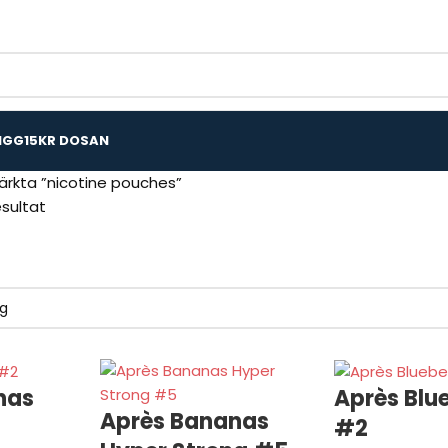
IGG
15KR DOSAN
ärkta ”nicotine pouches”
esultat
nas
Après Blu
Après Bananas
#2