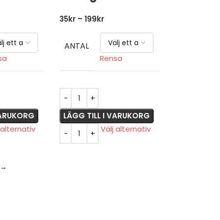
35
kr
–
199
kr
ANTAL
sa
Rensa
 VARUKORG
LÄGG TILL I VARUKORG
 alternativ
Välj alternativ
→