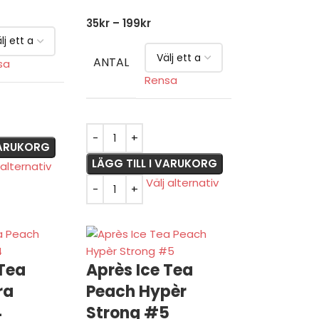
35
kr
–
199
kr
ANTAL
sa
Rensa
 VARUKORG
LÄGG TILL I VARUKORG
 alternativ
Välj alternativ
 Tea
Après Ice Tea
ra
Peach Hypèr
4
Strong #5