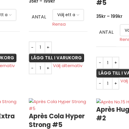
35
kr
–
199
kr
#5
35
kr
–
199
kr
ANTAL
Rensa
ANTAL
Ren
RUKORG
LÄGG TILL I VARUKORG
ternativ
Välj alternativ
LÄGG TILL I
Välj
Après Hug
Extra
Après Cola Hyper
#2
Strong #5