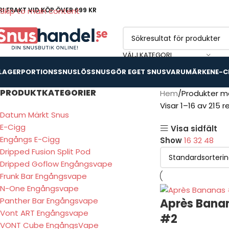
RI FRAKT VID KÖP ÖVER 699 KR
Skip to main content
VÄLJ KATEGORI
 LAGER
PORTIONSSNUS
LÖSSNUS
GÖR EGET SNUS
VARUMÄRKEN
E-C
PRODUKTKATEGORIER
Hem
Produkter m
Visar 1–16 av 215 r
Datum Märkt Snus
E-Cigg
Visa sidfält
Engångs E-Cigg
Show
16
32
48
Dripped Fusion Split Pod
Dripped Goflow Engångsvape
Frunk Bar Engångsvape
N-One Engångsvape
Panther Bar Engångsvape
Après Bana
Vont ART Engångsvape
#2
VONT Cube EngångsVape