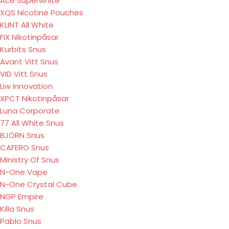
Ace Superwhite
XQS Nicotine Pouches
KLINT All White
FIX Nikotinpåsar
Kurbits Snus
Avant Vitt Snus
VID Vitt Snus
Liw Innovation
XPCT Nikotinpåsar
Luna Corporate
77 All White Snus
BJÖRN Snus
CAFERO Snus
Ministry Of Snus
N-One Vape
N-One Crystal Cube
NGP Empire
Killa Snus
Pablo Snus