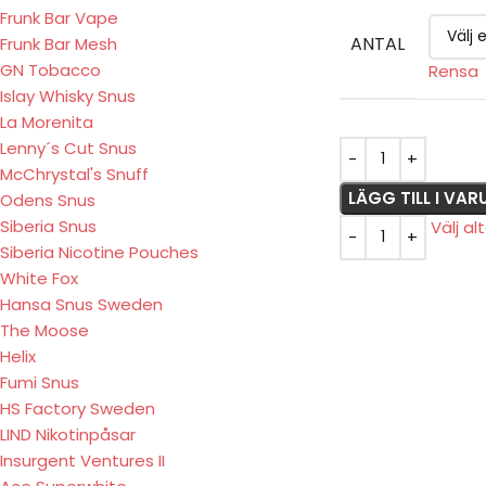
Frunk Bar Vape
ANTAL
Frunk Bar Mesh
GN Tobacco
Rensa
Islay Whisky Snus
La Morenita
Lenny´s Cut Snus
McChrystal's Snuff
LÄGG TILL I VA
Odens Snus
Siberia Snus
Välj al
Siberia Nicotine Pouches
White Fox
Hansa Snus Sweden
The Moose
Helix
Fumi Snus
HS Factory Sweden
LIND Nikotinpåsar
Insurgent Ventures II