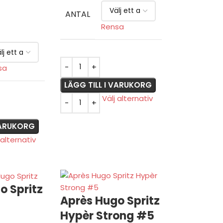
ANTAL
Rensa
sa
LÄGG TILL I VARUKORG
Välj alternativ
 VARUKORG
 alternativ
o Spritz
Après Hugo Spritz
Hypèr Strong #5