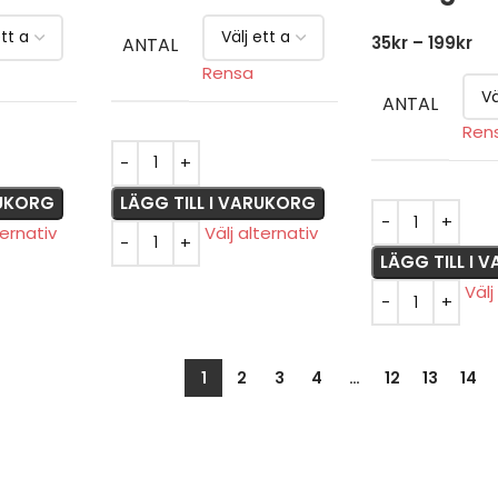
35
kr
–
199
kr
ANTAL
Rensa
ANTAL
Ren
RUKORG
LÄGG TILL I VARUKORG
ternativ
Välj alternativ
LÄGG TILL I
Välj
1
2
3
4
…
12
13
14