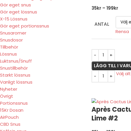
Gör eget snus
35
kr
–
199
kr
Gör eget lössnus
X-15 Lössnus
ANTAL
Gör eget portionssnus
Rensa
Snusaromer
Snusdosor
Tillbehör
Lössnus
Luktsnus/Snuff
LÄGG TILL I VA
Snustillbehör
Välj al
Starkt lössnus
Vanligt lössnus
Nyheter
Övrigt
Portionssnus
Après Cact
15Kr Dosan
Lime #2
AirPouch
CBD Snus