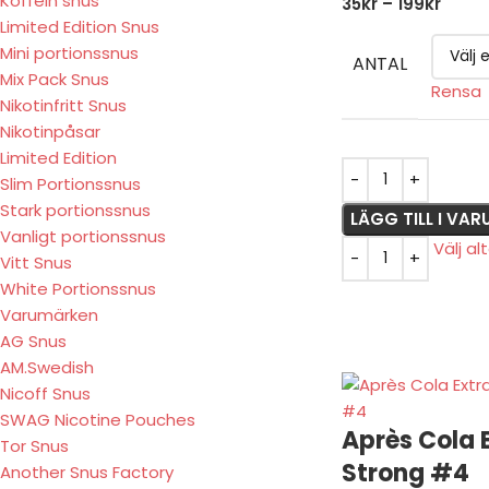
Koffein snus
35
kr
–
199
kr
Limited Edition Snus
Mini portionssnus
ANTAL
Mix Pack Snus
Rensa
Nikotinfritt Snus
Nikotinpåsar
Limited Edition
Slim Portionssnus
Stark portionssnus
LÄGG TILL I VA
Vanligt portionssnus
Välj al
Vitt Snus
White Portionssnus
Varumärken
AG Snus
AM.Swedish
Nicoff Snus
SWAG Nicotine Pouches
Après Cola 
Tor Snus
Strong #4
Another Snus Factory