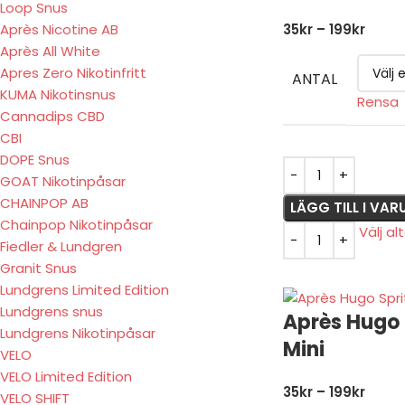
Loop Snus
Après Nicotine AB
35
kr
–
199
kr
Après All White
Apres Zero Nikotinfritt
ANTAL
KUMA Nikotinsnus
Rensa
Cannadips CBD
CBI
DOPE Snus
GOAT Nikotinpåsar
CHAINPOP AB
LÄGG TILL I VA
Chainpop Nikotinpåsar
Välj al
Fiedler & Lundgren
Granit Snus
Lundgrens Limited Edition
Lundgrens snus
Après Hugo 
Lundgrens Nikotinpåsar
Mini
VELO
VELO Limited Edition
35
kr
–
199
kr
VELO SHIFT