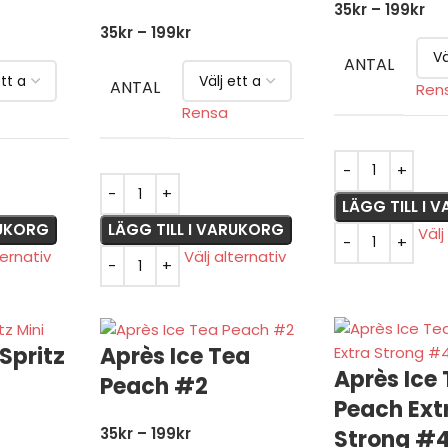
35
kr
–
199
kr
35
kr
–
199
kr
ANTAL
ANTAL
Ren
Rensa
LÄGG TILL I
RUKORG
LÄGG TILL I VARUKORG
Välj
ternativ
Välj alternativ
Spritz
Après Ice Tea
Après Ice
Peach #2
Peach Ext
35
kr
–
199
kr
Strong #