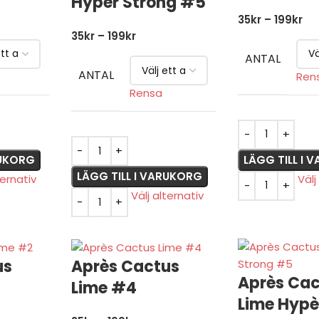
Hyper Strong #5
35
kr
–
199
kr
35
kr
–
199
kr
ANTAL
ANTAL
Ren
Rensa
RUKORG
LÄGG TILL I
LÄGG TILL I VARUKORG
ternativ
Välj
Välj alternativ
us
Après Cactus
Après Ca
Lime #4
Lime Hypè