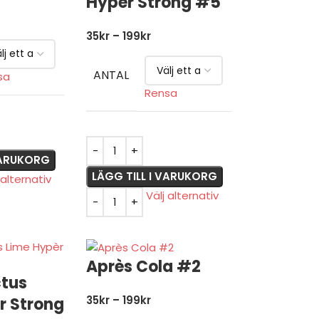
Hyper Strong #5
35
kr
–
199
kr
ANTAL
sa
Rensa
 VARUKORG
LÄGG TILL I VARUKORG
 alternativ
Välj alternativ
Après Cola #2
ctus
35
kr
–
199
kr
r Strong