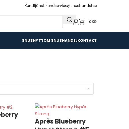
Kundtjänst: kundservice@snushandel.se
0
KR
SNUSNYTT
OM SNUSHANDEL
KONTAKT
eberry
Après Blueberry