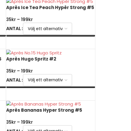
Après Ice Tea Peach Hypèr Strong #5
35
kr
–
199
kr
ANTAL
VÄLJ ALTERNATIV
5
Après Hugo Spritz #2
35
kr
–
199
kr
ANTAL
VÄLJ ALTERNATIV
Après Bananas Hyper Strong #5
35
kr
–
199
kr