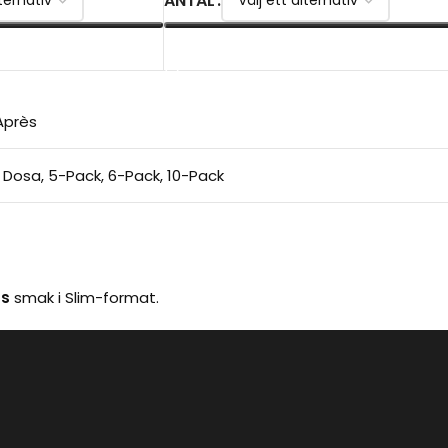
ANTAL
VÄLJ ALTERNATIV
Après
1 Dosa
,
5-Pack
,
6-Pack
,
10-Pack
us
smak i Slim-format.