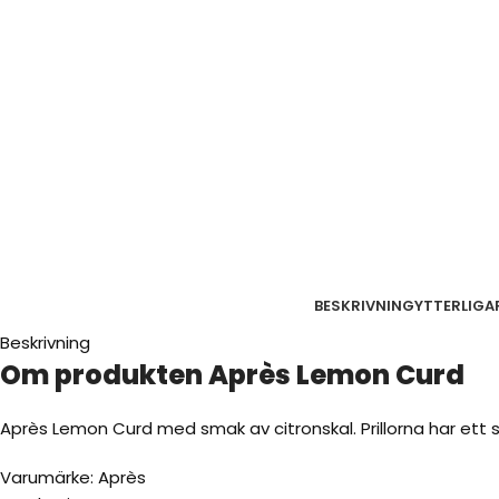
BESKRIVNING
YTTERLIGA
Beskrivning
Om produkten Après Lemon Curd
Après Lemon Curd med smak av citronskal. Prillorna har ett
Varumärke: Après