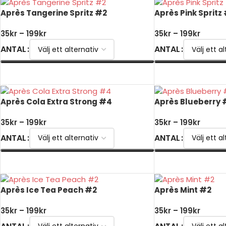
Après Tangerine Spritz #2
Après Pink Spritz
35
kr
–
199
kr
35
kr
–
199
kr
ANTAL
ANTAL
VÄLJ ALTERNATIV
VÄLJ ALTERNATIV
Après Cola Extra Strong #4
Après Blueberry 
35
kr
–
199
kr
35
kr
–
199
kr
ANTAL
ANTAL
VÄLJ ALTERNATIV
VÄLJ ALTERNATIV
Après Ice Tea Peach #2
Après Mint #2
35
kr
–
199
kr
35
kr
–
199
kr