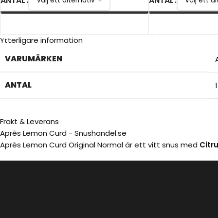
ANTAL
ANTAL
VÄLJ ALTERNATIV
VÄLJ ALTERNATIV
Ytterligare information
VARUMÄRKEN
ANTAL
Frakt & Leverans
Après Lemon Curd - Snushandel.se
Après Lemon Curd Original Normal är ett vitt snus med
Citr