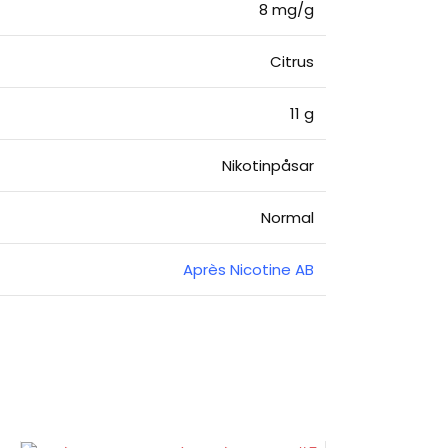
8 mg/g
Citrus
11 g
Nikotinpåsar
Normal
Après Nicotine AB