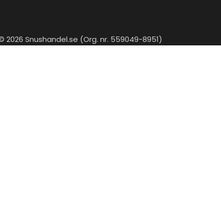
© 2026 Snushandel.se (Org. nr. 559049-8951)