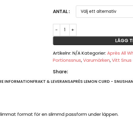
ANTAL
LÄGG T
Artikelnr:
N/A
Kategorier:
Après All W
Portionssnus
,
Varumärken
,
Vitt Snus
Share:
RE INFORMATION
FRAKT & LEVERANS
APRÈS LEMON CURD - SNUSHAN
 slimmat format för en slimmd passform under läppen.