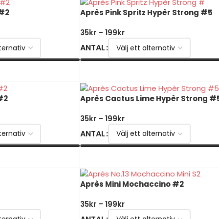
 #2
Après Pink Spritz Hypèr Strong #5
35
kr
–
199
kr
ANTAL
VÄLJ ALTERNATIV
#2
Après Cactus Lime Hypèr Strong #
35
kr
–
199
kr
ANTAL
VÄLJ ALTERNATIV
Après Mini Mochaccino #2
35
kr
–
199
kr