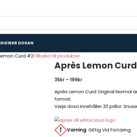
IGG
15KR DOSAN
Lemon Curd #2
Tillbaka till produkter
Après Lemon Curd
35
kr
–
199
kr
Après Lemon Curd Original Normal ä
format.
Varje dosa innehåller 20 prillor. Snus
Varning
:
Giftig Vid Förtäring.