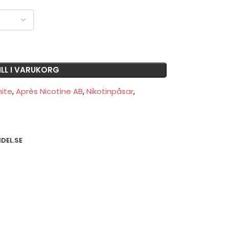
ILL I VARUKORG
hite
,
Après Nicotine AB
,
Nikotinpåsar
,
DEL.SE