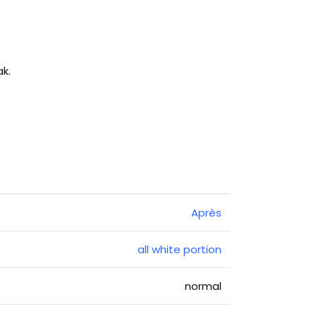
k.
Après
all white portion
normal