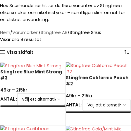
Hos Snushandel.se hittar du flera varianter av Stingfree i
olika smaker och nikotinstyrkor – samtliga i slimformat för
en diskret användning.
Hem
Varumärken
Stingfree AB
Stingfree Snus
Visar alla 9 resultat
Visa sidfält
Stingfree Blue Mint Strong
Stingfree California Peach
#3
#2
49
kr
–
215
kr
49
kr
–
215
kr
ANTAL
ANTAL
VÄLJ ALTERNATIV
VÄLJ ALTERNATIV