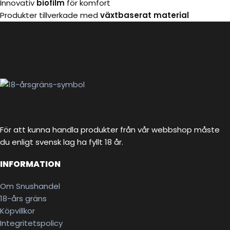
Innovativ
biofilm
för komfort
Produkter tillverkade med
växtbaserat material
För att kunna handla produkter från vår webbshop måste
du enligt svensk lag ha fyllt 18 år.
INFORMATION
Om Snushandel
18-års gräns
Köpvillkor
Integritetspolicy