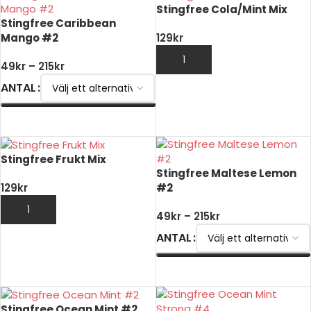
Stingfree Cola/Mint Mix
Stingfree Caribbean
Mango #2
129
kr
LÄGG TILL I VARUKORG
49
kr
–
215
kr
ANTAL
VÄLJ ALTERNATIV
Stingfree Frukt Mix
Stingfree Maltese Lemon
#2
129
kr
LÄGG TILL I VARUKORG
49
kr
–
215
kr
ANTAL
VÄLJ ALTERNATIV
Stingfree Ocean Mint #2