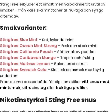
Sting Free erbjuder ett smalt men välbalanserat urval av
smaker – från klassiska minttoner till fruktiga och syrliga
alternativ.
Smakvarianter:
Stingfree Blue Mint
– Söt, kylande mint
Stingfree Ocean Mint Strong
– Frisk och stark mint
Stingfree California Peach
– Söt smak av persika
Stingfree Caribbean Mango
– Tropisk och fruktig
Stingfree Maltese Lemon
– Balanserad citrus
Stingfree Swedish Cola
– Klassisk colasmak med syrlig
underton
Produkterna passar både för dig som söker
vitt snus med
mintsmak
,
citrusinslag
eller
fruktiga profiler
.
Nikotinstyrka i Sting Free snus
Sting Free erbjuder nikotinpåsar med mild till normal styrka,