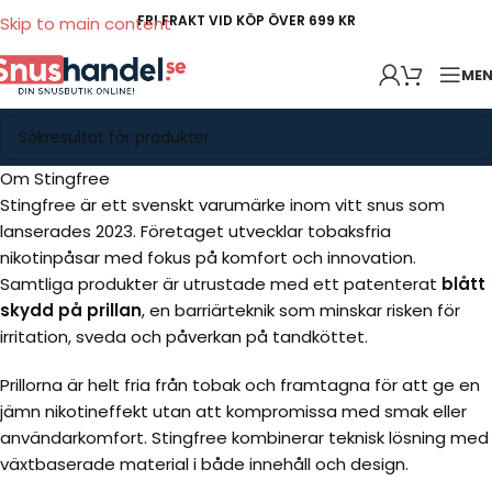
FRI FRAKT VID KÖP ÖVER 699 KR
Skip to main content
ME
Om Stingfree
Stingfree är ett svenskt varumärke inom vitt snus som
lanserades 2023. Företaget utvecklar tobaksfria
nikotinpåsar med fokus på komfort och innovation.
Samtliga produkter är utrustade med ett patenterat
blått
skydd på prillan
, en barriärteknik som minskar risken för
irritation, sveda och påverkan på tandköttet.
Prillorna är helt fria från tobak och framtagna för att ge en
jämn nikotineffekt utan att kompromissa med smak eller
användarkomfort. Stingfree kombinerar teknisk lösning med
växtbaserade material i både innehåll och design.