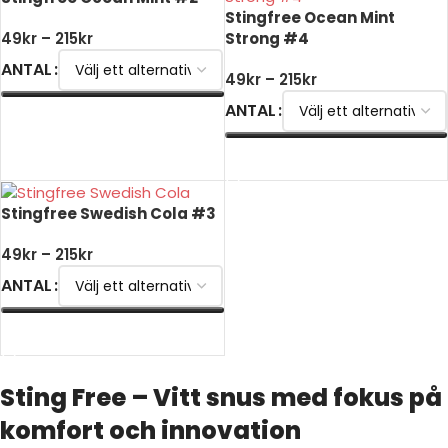
Stingfree Ocean Mint
Strong #4
49
kr
–
215
kr
ANTAL
49
kr
–
215
kr
ANTAL
VÄLJ ALTERNATIV
VÄLJ ALTERNATIV
Stingfree Swedish Cola #3
49
kr
–
215
kr
ANTAL
VÄLJ ALTERNATIV
Sting Free – Vitt snus med fokus på
komfort och innovation