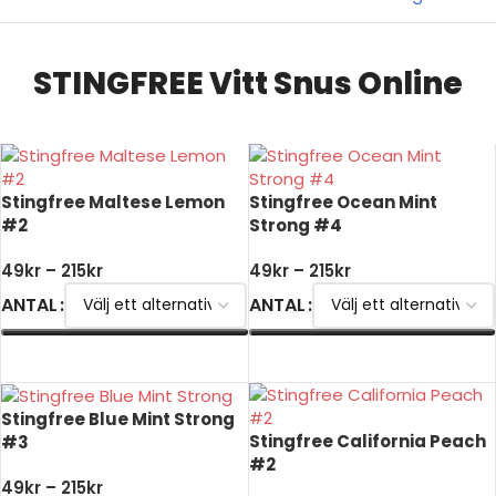
STINGFREE Vitt Snus Online
Stingfree Maltese Lemon
Stingfree Ocean Mint
#2
Strong #4
49
kr
–
215
kr
49
kr
–
215
kr
ANTAL
ANTAL
VÄLJ ALTERNATIV
VÄLJ ALTERNATIV
Stingfree Blue Mint Strong
Stingfree California Peach
#3
#2
49
kr
–
215
kr