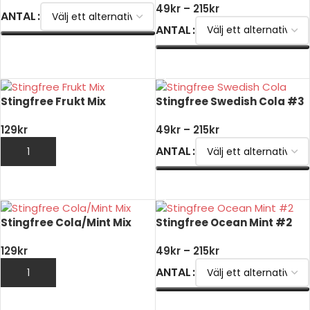
49
kr
–
215
kr
ANTAL
ANTAL
VÄLJ ALTERNATIV
VÄLJ ALTERNATIV
Stingfree Frukt Mix
Stingfree Swedish Cola #3
129
kr
49
kr
–
215
kr
ANTAL
LÄGG TILL I VARUKORG
VÄLJ ALTERNATIV
Stingfree Cola/Mint Mix
Stingfree Ocean Mint #2
129
kr
49
kr
–
215
kr
ANTAL
LÄGG TILL I VARUKORG
VÄLJ ALTERNATIV