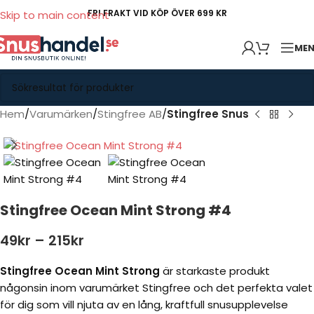
FRI FRAKT VID KÖP ÖVER 699 KR
Skip to main content
ME
Hem
Varumärken
Stingfree AB
Stingfree Snus
Stingfree Ocean Mint Strong #4
49
kr
–
215
kr
Stingfree Ocean Mint
Strong
är starkaste produkt
någonsin inom varumärket Stingfree och det perfekta valet
för dig som vill njuta av en lång, kraftfull snusupplevelse