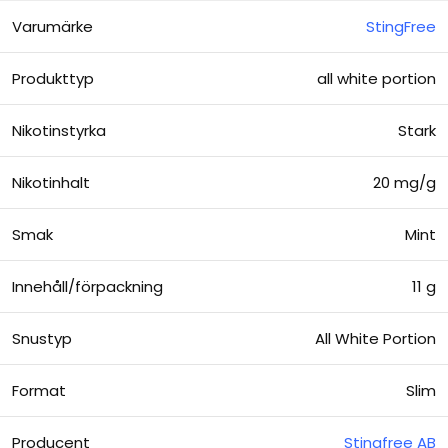
Varumärke
StingFree
Produkttyp
all white portion
Nikotinstyrka
Stark
Nikotinhalt
20 mg/g
Smak
Mint
Innehåll/förpackning
11 g
Snustyp
All White Portion
Format
Slim
Producent
Stingfree AB