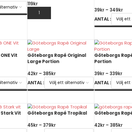
119
kr
39
kr
–
349
kr
LÄGG TILL I VARUKORG
ANTAL
VÄLJ ALTERNATI
ONE Vit
Göteborgs Rapé Original
Göteborgs Rapé 
Large Portion
Portion
42
kr
–
385
kr
39
kr
–
339
kr
ANTAL
ANTAL
VÄLJ ALTERNATIV
VÄLJ ALTERNATI
Stark Vit
Göteborgs Rapé Tropikal
Göteborgs Rapé 
45
kr
–
379
kr
42
kr
–
385
kr