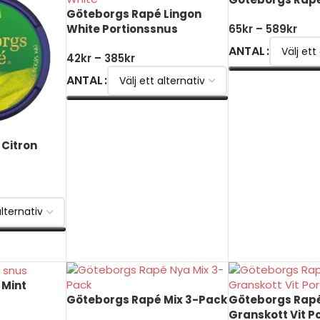
Göteborgs Rapé Lingon
White Portionssnus
65
kr
–
589
kr
ANTAL
42
kr
–
385
kr
ANTAL
VÄLJ ALTERNATI
VÄLJ ALTERNATIV
Citron
 Mint
Göteborgs Rapé Mix 3-Pack
Göteborgs Rap
Granskott Vit P