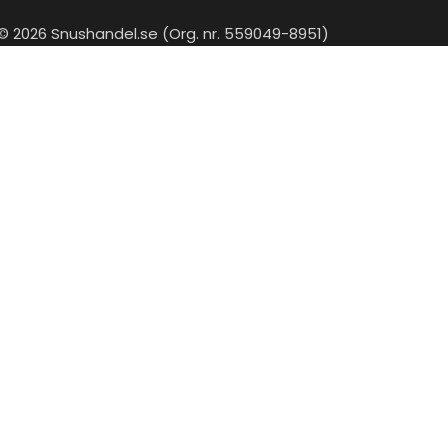
© 2026 Snushandel.se (Org. nr. 559049-8951)