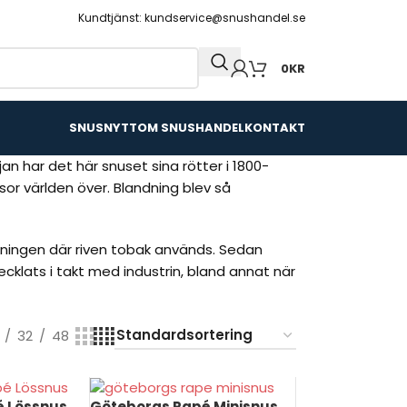
Kundtjänst: kundservice@snushandel.se
0
KR
SNUSNYTT
OM SNUSHANDEL
KONTAKT
an har det här snuset sina rötter i 1800-
or världen över. Blandning blev så
rkningen där riven tobak används. Sedan
klats i takt med industrin, bland annat när
32
48
é Lössnus
Göteborgs Rapé Minisnus