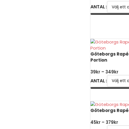
ANTAL
VÄLJ ALTERNATIV
Göteborgs Rapé 
Portion
39
kr
–
349
kr
ANTAL
VÄLJ ALTERNATIV
Göteborgs Rapé 
45
kr
–
379
kr