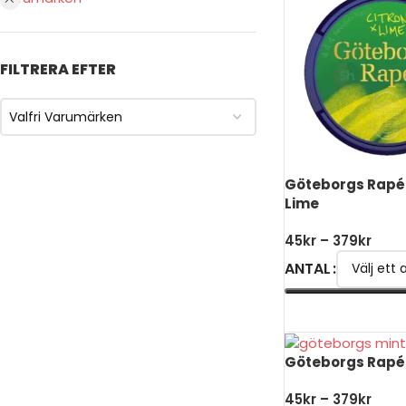
FILTRERA EFTER
Valfri Varumärken
Göteborgs Rapé 
Lime
45
kr
–
379
kr
ANTAL
VÄLJ ALTERNATIV
Göteborgs Rapé
45
kr
–
379
kr