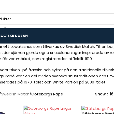
IGG
15KR DOSAN
ett tobakssnus som tillverkas av Swedish Match. Till en börj
, där sjömän gjorde egna snusblandningar inspirerade av res
ör varumärket, som registrerades officiellt 1919.
er “riven” på franska och syftar på den traditionella tillve
s Rapé varit en del av den svenska snustraditionen och utvec
nserades på 1970-talet och White Portion på 2000-talet.
Swedish Match
Göteborgs Rapé
Show
16
Göteborgs Rap