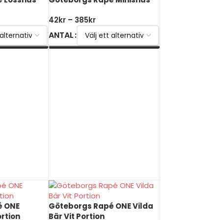
42
kr
–
385
kr
ANTAL
V
VÄLJ ALTERNATIV
é ONE
Göteborgs Rapé ONE Vilda
ortion
Bär Vit Portion