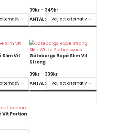
39
kr
–
349
kr
ANTAL
V
VÄLJ ALTERNATIV
Slim Vit
Göteborgs Rapé Slim Vit
Strong
39
kr
–
339
kr
ANTAL
V
VÄLJ ALTERNATIV
Vit Portion