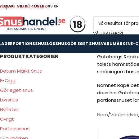
RI FRAKT VID KÖP ÖVER 699 KR
Skip to main content
VÄLJ KATEGORI
 LAGER
PORTIONSSNUS
LÖSSNUS
GÖR EGET SNUS
VARUMÄRKEN
E-C
PRODUKTKATEGORIER
Göteborgs Rapé är 
talets hamnstäder
Datum Märkt Snus
småningom basen f
E-Cigg
Namnet Rapé betyd
Gör eget snus
dess har Göteborg
Lössnus
portionssnuset la
Nyheter
Hem
Varumärken
Övrigt
Portionssnus
Varumärken