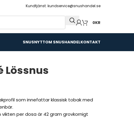
Kundtjänst: kundservice@snushandel.se
0
KR
SNUSNYTT
OM SNUSHANDEL
KONTAKT
é Lössnus
profil som innefattar klassisk tobak med
 enbär.
h vikten per dosa är 42 gram grovkornigt