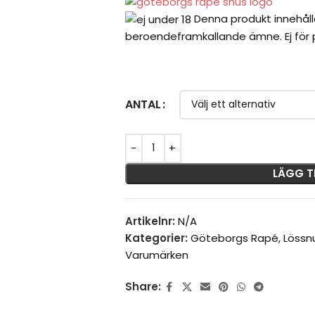
Denna produkt innehåll
beroendeframkallande ämne. Ej för p
ANTAL
LÄGG T
Artikelnr:
N/A
Kategorier:
Göteborgs Rapé
,
Lössn
Varumärken
Share: