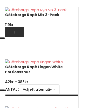
Göteborgs Rapé Mix 3-Pack
119
kr
LÄGG TILL I VARUKORG
Göteborgs Rapé Lingon White
Portionssnus
42
kr
–
385
kr
ANTAL
VÄLJ ALTERNATIV