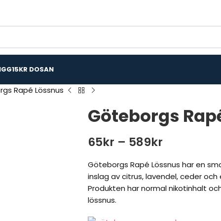
IGG
15KR DOSAN
rgs Rapé Lössnus
Göteborgs Rap
65
kr
–
589
kr
Göteborgs Rapé Lössnus har en smak
inslag av citrus, lavendel, ceder och
Produkten har normal nikotinhalt oc
lössnus.