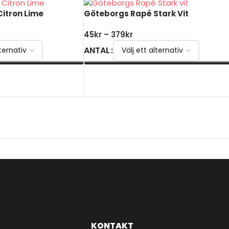
itron Lime
Göteborgs Rapé Stark Vit
45
kr
–
379
kr
ANTAL
VÄLJ ALTERNATIV
KONTAKT