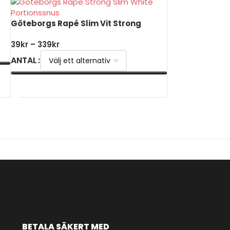
Göteborgs Rapé Slim Vit Strong
39
kr
–
339
kr
ANTAL
VÄLJ ALTERNATIV
BETALA SÄKERT MED