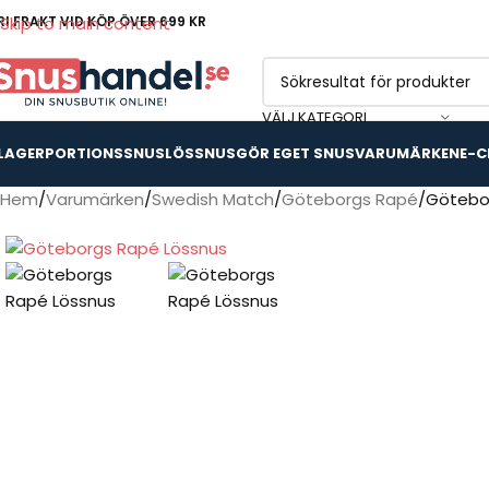
RI FRAKT VID KÖP ÖVER 699 KR
Skip to main content
VÄLJ KATEGORI
 LAGER
PORTIONSSNUS
LÖSSNUS
GÖR EGET SNUS
VARUMÄRKEN
E-C
Hem
Varumärken
Swedish Match
Göteborgs Rapé
Götebo