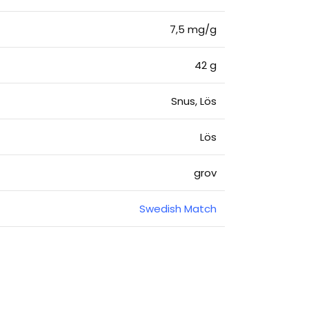
7,5 mg/g
42 g
Snus, Lös
Lös
grov
Swedish Match