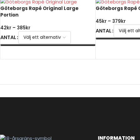
Göteborgs Rapé Original Large
Göteborgs Rapé C
Portion
45
kr
–
379
kr
42
kr
–
385
kr
ANTAL
ANTAL
VÄLJ ALTERNATIV
VÄLJ ALTERNATIV
INFORMATION