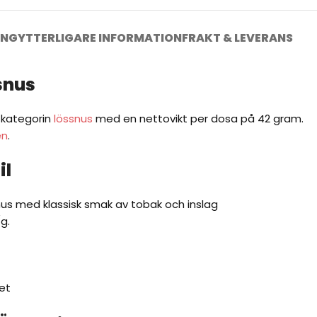
ING
YTTERLIGARE INFORMATION
FRAKT & LEVERANS
snus
r kategorin
lössnus
med en nettovikt per dosa på 42 gram.
en
.
il
us med klassisk smak av tobak och inslag
g.
et