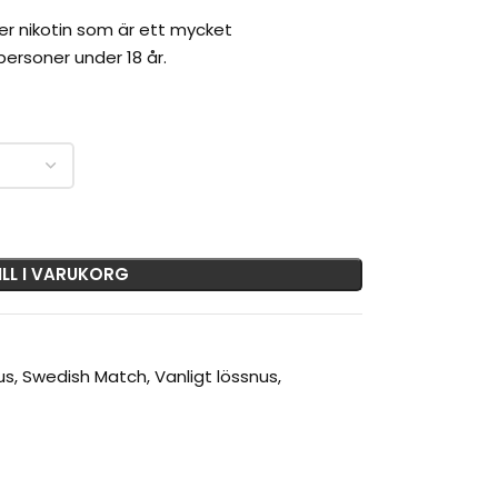
er nikotin som är ett mycket
ersoner under 18 år.
ILL I VARUKORG
us
,
Swedish Match
,
Vanligt lössnus
,