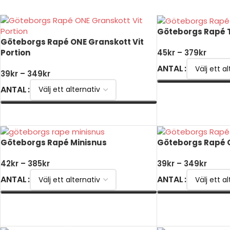
Göteborgs Rapé T
Göteborgs Rapé ONE Granskott Vit
Portion
45
kr
–
379
kr
ANTAL
39
kr
–
349
kr
ANTAL
VÄLJ ALTERNATIV
VÄLJ ALTERNATIV
Göteborgs Rapé Minisnus
Göteborgs Rapé O
42
kr
–
385
kr
39
kr
–
349
kr
ANTAL
ANTAL
VÄLJ ALTERNATIV
VÄLJ ALTERNATIV