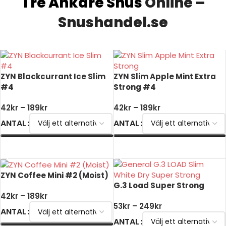
Tre Ankare Snus
Online –
Snushandel.se
ZYN Blackcurrant Ice Slim
ZYN Slim Apple Mint Extra
#4
Strong #4
42
kr
–
189
kr
42
kr
–
189
kr
ANTAL
ANTAL
VÄLJ ALTERNATIV
VÄLJ ALTERNATIV
ZYN Coffee Mini #2 (Moist)
G.3 Load Super Strong
42
kr
–
189
kr
53
kr
–
249
kr
ANTAL
ANTAL