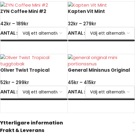
ZYN Coffee Mini #2
Kapten Vit Mint
42
kr
–
189
kr
32
kr
–
279
kr
ANTAL
ANTAL
VÄLJ ALTERNATIV
VÄLJ ALTERNATIV
Oliver Twist Tropical
General Minisnus Original
52
kr
–
299
kr
45
kr
–
415
kr
ANTAL
ANTAL
VÄLJ ALTERNATIV
VÄLJ ALTERNATIV
Ytterligare information
Frakt & Leverans