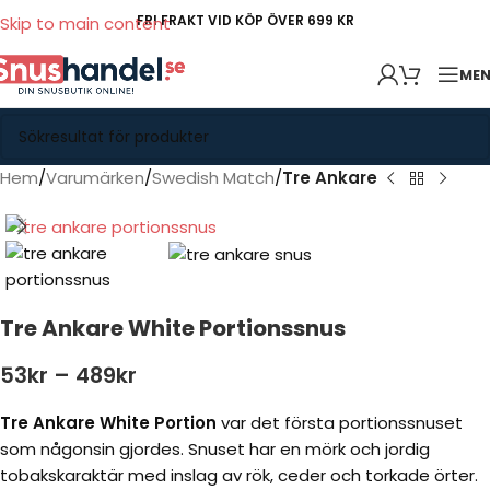
FRI FRAKT VID KÖP ÖVER 699 KR
Skip to main content
ME
Hem
Varumärken
Swedish Match
Tre Ankare
Tre Ankare White Portionssnus
53
kr
–
489
kr
Tre Ankare White Portion
var det första portionssnuset
som någonsin gjordes. Snuset har en mörk och jordig
tobakskaraktär med inslag av rök, ceder och torkade örter.