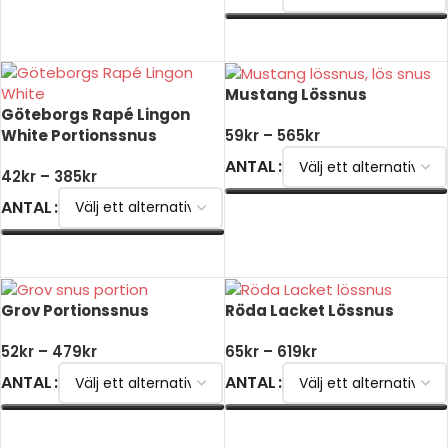
VÄLJ ALTERNATIV
VÄLJ ALTERNATIV
Mustang Lössnus
Göteborgs Rapé Lingon
White Portionssnus
59
kr
–
565
kr
ANTAL
42
kr
–
385
kr
ANTAL
VÄLJ ALTERNATIV
VÄLJ ALTERNATIV
Grov Portionssnus
Röda Lacket Lössnus
52
kr
–
479
kr
65
kr
–
619
kr
ANTAL
ANTAL
VÄLJ ALTERNATIV
VÄLJ ALTERNATIV