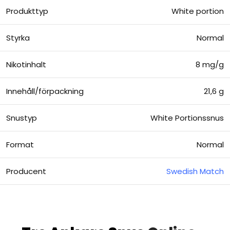
Produkttyp
White portion
Styrka
Normal
Nikotinhalt
8 mg/g
Innehåll/förpackning
21,6 g
Snustyp
White Portionssnus
Format
Normal
Producent
Swedish Match