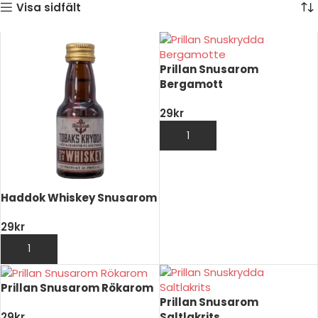
Visa sidfält
Prillan Snusarom
Bergamott
29
kr
LÄGG TILL I VARUKORG
Haddok Whiskey Snusarom
29
kr
LÄGG TILL I VARUKORG
Prillan Snusarom Rökarom
Prillan Snusarom
Saltlakrits
29
kr