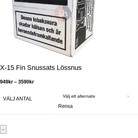
X-15 Fin Snussats Lössnus
949
kr
–
3590
kr
VÄLJ ANTAL
Rensa