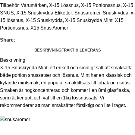
Tillbehör
,
Varumärken
,
X-15 Lössnus
,
X-15 Portionssnus
,
X-15
SNUS
,
X-15 Snuskrydda
Etiketter:
Snusaromer
,
Snuskrydda
,
x-
15 lössnus
,
X-15 Snuskrydda
,
X-15 Snuskrydda Mint
,
X15
Portionssnus
,
X15 Snus Aromer
Share:
BESKRIVNING
FRAKT & LEVERANS
Beskrivning
X-15 Snuskrydda Mint. ett enkelt och smidigt sätt att smaksätta
både portion snussatser och lössnus. Mint har en klassisk och
kylande mintsmak, en populär smaktillsats till tobak och snus.
Smaken är högkoncentrerad och kommer i en 8ml glasflaska,
som räcker gott och väl till en 1kg lössnussats. Vi
rekommenderar att man smaksätter försiktigt och lite i taget.