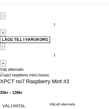
LÄGG TILL I VARUKORG
Välj alternativ
XPCT no7 Raspberry Mint #3
35
kr
–
139
kr
VÄLJ ANTAL