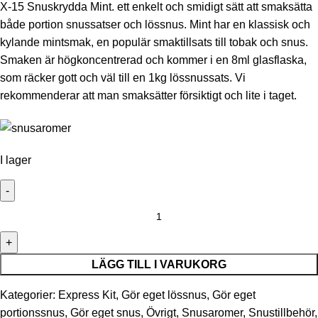
X-15 Snuskrydda Mint. ett enkelt och smidigt sätt att smaksätta
både portion snussatser och lössnus. Mint har en klassisk och
kylande mintsmak, en populär smaktillsats till tobak och snus.
Smaken är högkoncentrerad och kommer i en 8ml glasflaska,
som räcker gott och väl till en 1kg lössnussats. Vi
rekommenderar att man smaksätter försiktigt och lite i taget.
I lager
LÄGG TILL I VARUKORG
Kategorier:
Express Kit
,
Gör eget lössnus
,
Gör eget
portionssnus
,
Gör eget snus
,
Övrigt
,
Snusaromer
,
Snustillbehör
,