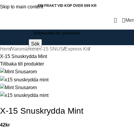
FRI FRAKT VID KÖP ÖVER 699 KR
Skip to main content
Me
Sök
Hem
Varumärken
X-15 SNUS
Express Kit
X-15 Snuskrydda Mint
Tillbaka till produkter
X-15 Snuskrydda Mint
42
kr