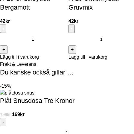
Bergamott
Gruvmix
42
kr
42
kr
Lägg till i varukorg
Lägg till i varukorg
Frakt & Leverans
Du kanske också gillar …
-15%
Plåt Snusdosa Tre Kronor
169
kr
199
kr