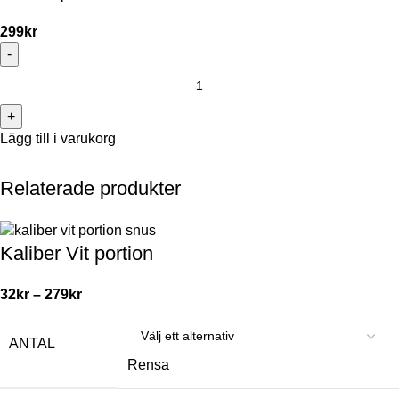
299
kr
Lägg till i varukorg
Relaterade produkter
Kaliber Vit portion
32
kr
–
279
kr
ANTAL
Rensa