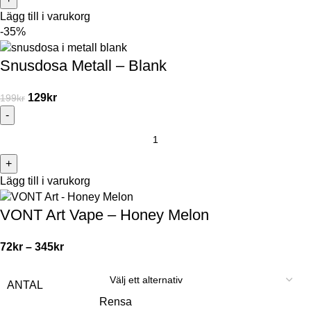
Lägg till i varukorg
-35%
Snusdosa Metall – Blank
129
kr
199
kr
Lägg till i varukorg
VONT Art Vape – Honey Melon
72
kr
–
345
kr
ANTAL
Rensa