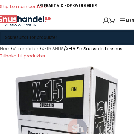
FRI FRAKT VID KÖP ÖVER 699 KR
Skip to main content
ME
Hem
Varumärken
X-15 SNUS
X-15 Fin Snussats Lössnus
Tillbaka till produkter