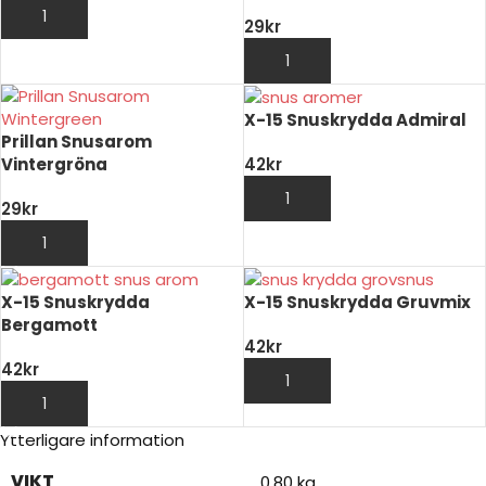
LÄGG TILL I VARUKORG
29
kr
LÄGG TILL I VARUKORG
X-15 Snuskrydda Admiral
Prillan Snusarom
Vintergröna
42
kr
LÄGG TILL I VARUKORG
29
kr
LÄGG TILL I VARUKORG
X-15 Snuskrydda
X-15 Snuskrydda Gruvmix
Bergamott
42
kr
42
kr
LÄGG TILL I VARUKORG
LÄGG TILL I VARUKORG
Ytterligare information
VIKT
0,80 kg