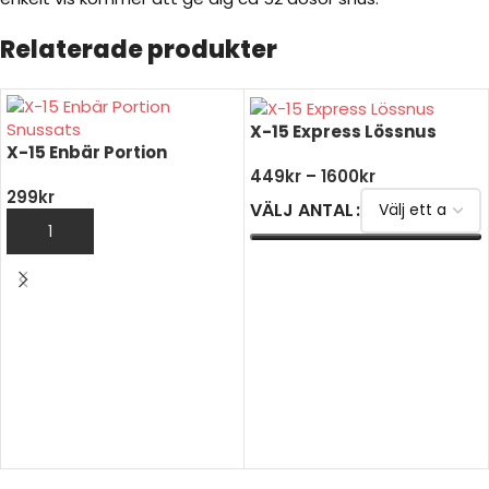
Relaterade produkter
X-15 Express Lössnus
X-15 Enbär Portion
449
kr
–
1600
kr
299
kr
VÄLJ ANTAL
LÄGG TILL I VARUKORG
VÄLJ ALTERNATIV