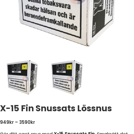
X-15 Fin Snussats Lössnus
949
kr
–
3590
kr
Gör ditt eget snus med
X-15 Snussats Fin
. Smaksätt det