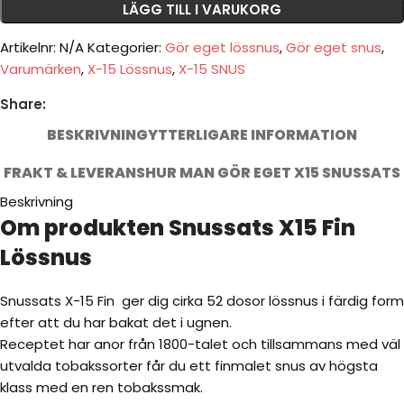
LÄGG TILL I VARUKORG
Artikelnr:
N/A
Kategorier:
Gör eget lössnus
,
Gör eget snus
,
Varumärken
,
X-15 Lössnus
,
X-15 SNUS
Share:
BESKRIVNING
YTTERLIGARE INFORMATION
FRAKT & LEVERANS
HUR MAN GÖR EGET X15 SNUSSATS
Beskrivning
Om produkten Snussats X15 Fin
Lössnus
Snussats X-15 Fin ger dig cirka 52 dosor lössnus i färdig form
efter att du har bakat det i ugnen.
Receptet har anor från 1800-talet och tillsammans med väl
utvalda tobakssorter får du ett finmalet snus av högsta
klass med en ren tobakssmak.