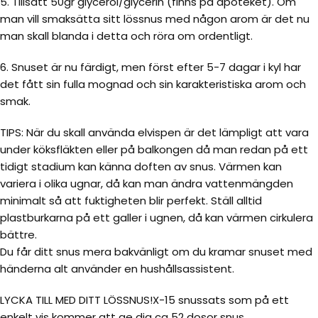
5. Tillsätt 50gr glycerol/glycerin (finns på apoteket). Om
man vill smaksätta sitt lössnus med någon arom är det nu
man skall blanda i detta och röra om ordentligt.
6. Snuset är nu färdigt, men först efter 5-7 dagar i kyl har
det fått sin fulla mognad och sin karakteristiska arom och
smak.
TIPS: När du skall använda elvispen är det lämpligt att vara
under köksfläkten eller på balkongen då man redan på ett
tidigt stadium kan känna doften av snus. Värmen kan
variera i olika ugnar, då kan man ändra vattenmängden
minimalt så att fuktigheten blir perfekt. Ställ alltid
plastburkarna på ett galler i ugnen, då kan värmen cirkulera
bättre.
Du får ditt snus mera bakvänligt om du kramar snuset med
händerna alt använder en hushållsassistent.
LYCKA TILL MED DITT LÖSSNUS!X-15 snussats som på ett
enkelt vis kommer att ge dig ca 52 dosor snus.