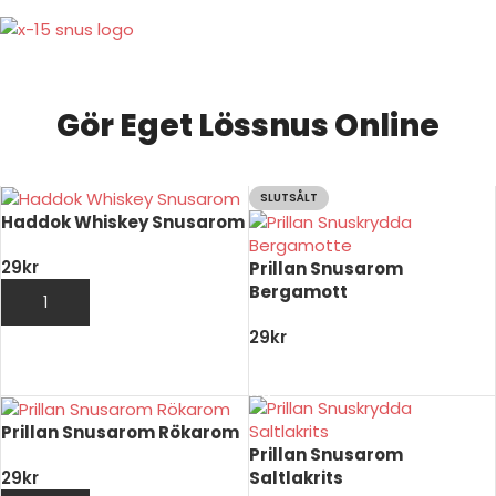
Gör Eget Lössnus Online
SLUTSÅLT
Haddok Whiskey Snusarom
29
kr
Prillan Snusarom
Bergamott
LÄGG TILL I VARUKORG
29
kr
LÄS MER
Prillan Snusarom Rökarom
Prillan Snusarom
Saltlakrits
29
kr