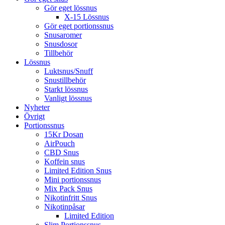
Gör eget lössnus
X-15 Lössnus
Gör eget portionssnus
Snusaromer
Snusdosor
Tillbehör
Lössnus
Luktsnus/Snuff
Snustillbehör
Starkt lössnus
Vanligt lössnus
Nyheter
Övrigt
Portionssnus
15Kr Dosan
AirPouch
CBD Snus
Koffein snus
Limited Edition Snus
Mini portionssnus
Mix Pack Snus
Nikotinfritt Snus
Nikotinpåsar
Limited Edition
Slim Portionssnus