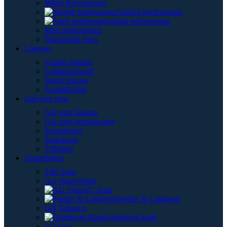
White Portionssnus
Vanligt portionssnus
Stark portionssnus
Mini portionssnus
Nikotinfritt Snus
Lössnus
Vanligt lössnus
Luktsnus/Snuff
Starkt lössnus
Snustillbehör
Gör eget snus
Gör eget lössnus
Gör eget portionssnus
Snusaromer
Snusdosor
Tillbehör
Varumärken
24K Snus
Ace Superwhite
AG Snus
Fiedler & Lundgren
GN Tobacco
Göteborgs Rapé
LD Snus