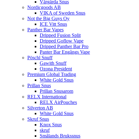
Vårgårda Snus
Nordicgoods AB
VIKA of Sweden Snus
Not the Big Guys Oy
ICE Vitt Snus
Panther Bar Vapes
Dripped Fusion Split
Dripped Goflow Vape
Dripped Panther Bar Pro
Panter Bar Engångs Vape
Pöschl Snuff
Gawith Snuff
Ozona President
Premium Global Trading
White Gold Snus
Prillan Snus
Prillan Snusarom
RELX International
RELX AirPouches
Silverton AB
White Gold Snus
Skruf Snus
Knox Snus
skruf
Smålands Brukssnus