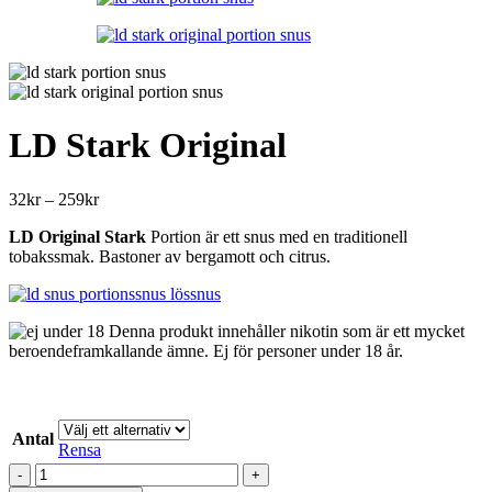
259kr
LD Stark Original
Prisintervall:
32
kr
–
259
kr
32kr
LD Original Stark
Portion är ett snus med en traditionell
till
tobakssmak. Bastoner av bergamott och citrus.
259kr
Denna produkt innehåller nikotin som är ett mycket
beroendeframkallande ämne. Ej för personer under 18 år.
Antal
Rensa
LD
Stark