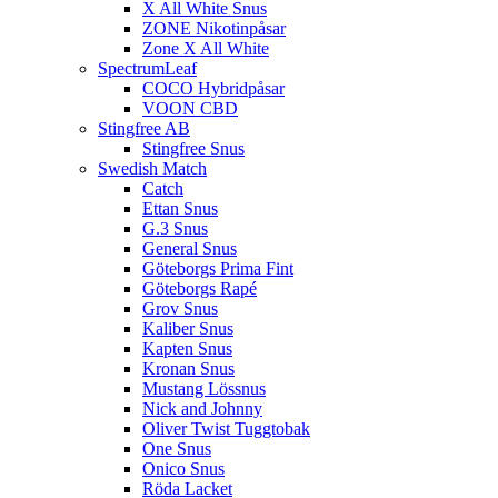
X All White Snus
ZONE Nikotinpåsar
Zone X All White
SpectrumLeaf
COCO Hybridpåsar
VOON CBD
Stingfree AB
Stingfree Snus
Swedish Match
Catch
Ettan Snus
G.3 Snus
General Snus
Göteborgs Prima Fint
Göteborgs Rapé
Grov Snus
Kaliber Snus
Kapten Snus
Kronan Snus
Mustang Lössnus
Nick and Johnny
Oliver Twist Tuggtobak
One Snus
Onico Snus
Röda Lacket