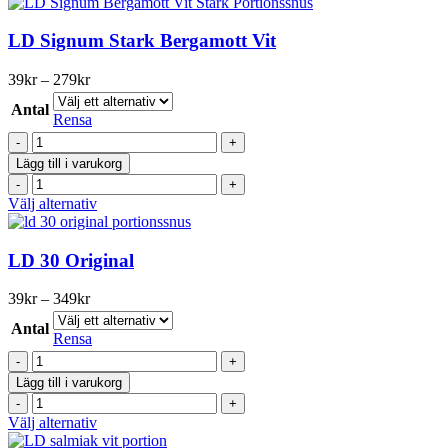
här
mängd
produkten
har
LD Signum Stark Bergamott Vit
flera
varianter.
Prisintervall:
39
kr
–
279
kr
De
39kr
olika
Antal
till
Rensa
alternativen
279kr
LD
kan
Signum
väljas
Lägg till i varukorg
Stark
på
LD
Bergamott
produktsidan
Signum
Den
Välj alternativ
Vit
Stark
här
mängd
Bergamott
produkten
Vit
har
LD 30 Original
mängd
flera
varianter.
Prisintervall:
39
kr
–
349
kr
De
39kr
olika
Antal
till
Rensa
alternativen
349kr
LD
kan
30
väljas
Lägg till i varukorg
Original
på
LD
mängd
produktsidan
30
Den
Välj alternativ
Original
här