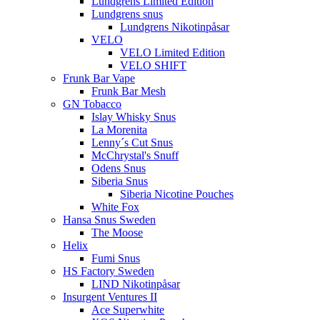
Lundgrens Limited Edition
Lundgrens snus
Lundgrens Nikotinpåsar
VELO
VELO Limited Edition
VELO SHIFT
Frunk Bar Vape
Frunk Bar Mesh
GN Tobacco
Islay Whisky Snus
La Morenita
Lenny´s Cut Snus
McChrystal's Snuff
Odens Snus
Siberia Snus
Siberia Nicotine Pouches
White Fox
Hansa Snus Sweden
The Moose
Helix
Fumi Snus
HS Factory Sweden
LIND Nikotinpåsar
Insurgent Ventures II
Ace Superwhite