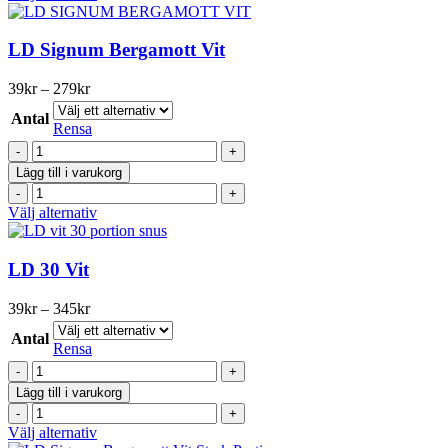
Stark
här
mängd
produkten
har
LD Signum Bergamott Vit
flera
varianter.
Prisintervall:
39
kr
–
279
kr
De
39kr
olika
Antal
till
Rensa
alternativen
279kr
LD
kan
Signum
väljas
Lägg till i varukorg
Bergamott
på
LD
Vit
produktsidan
Signum
Den
Välj alternativ
mängd
Bergamott
här
Vit
produkten
mängd
har
LD 30 Vit
flera
varianter.
Prisintervall:
39
kr
–
345
kr
De
39kr
olika
Antal
till
Rensa
alternativen
345kr
LD
kan
30
väljas
Lägg till i varukorg
Vit
på
LD
mängd
produktsidan
30
Den
Välj alternativ
Vit