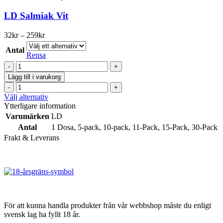
mängd
produkten
har
LD Salmiak Vit
flera
varianter.
Prisintervall:
32
kr
–
259
kr
De
32kr
olika
Antal
till
Rensa
alternativen
259kr
LD
kan
Salmiak
väljas
Lägg till i varukorg
Vit
på
LD
mängd
produktsidan
Salmiak
Den
Välj alternativ
Vit
här
Ytterligare information
mängd
produkten
Varumärken
LD
har
Antal
1 Dosa
,
5-pack
,
10-pack
,
11-Pack
,
15-Pack
,
30-Pack
flera
Frakt & Leverans
varianter.
De
olika
alternativen
kan
väljas
på
produktsidan
För att kunna handla produkter från vår webbshop måste du enligt
svensk lag ha fyllt 18 år.