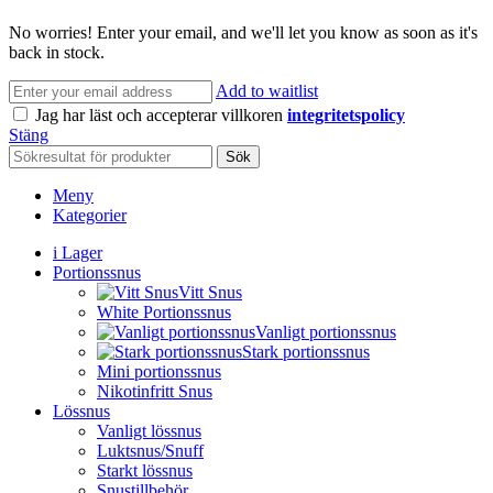
No worries! Enter your email, and we'll let you know as soon as it's
back in stock.
Add to waitlist
Jag har läst och accepterar villkoren
integritetspolicy
Stäng
Sök
Meny
Kategorier
i Lager
Portionssnus
Vitt Snus
White Portionssnus
Vanligt portionssnus
Stark portionssnus
Mini portionssnus
Nikotinfritt Snus
Lössnus
Vanligt lössnus
Luktsnus/Snuff
Starkt lössnus
Snustillbehör