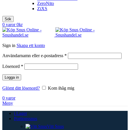
ZeroNito
ZiXS
Sök
0
varor
0
kr
Sign in
Skapa ett konto
Obligatoriskt
Användarnamn eller e-postadress
*
Obligatoriskt
Lösenord
*
Logga in
Glömt ditt lösenord?
Kom ihåg mig
0
varor
Meny
i Lager
Portionssnus
Vitt Snus