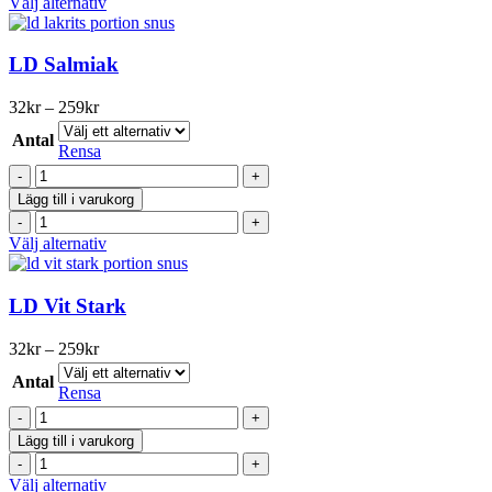
Den
Välj alternativ
Portion
här
mängd
produkten
har
LD Salmiak
flera
varianter.
Prisintervall:
32
kr
–
259
kr
De
32kr
olika
Antal
till
Rensa
alternativen
259kr
LD
kan
Salmiak
väljas
Lägg till i varukorg
mängd
på
LD
produktsidan
Salmiak
Den
Välj alternativ
mängd
här
produkten
har
LD Vit Stark
flera
varianter.
Prisintervall:
32
kr
–
259
kr
De
32kr
olika
Antal
till
Rensa
alternativen
259kr
LD
kan
Vit
väljas
Lägg till i varukorg
Stark
på
LD
mängd
produktsidan
Vit
Den
Välj alternativ