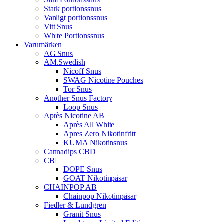
Stark portionssnus
Vanligt portionssnus
Vitt Snus
White Portionssnus
Varumärken
AG Snus
AM.Swedish
Nicoff Snus
SWAG Nicotine Pouches
Tor Snus
Another Snus Factory
Loop Snus
Après Nicotine AB
Après All White
Apres Zero Nikotinfritt
KUMA Nikotinsnus
Cannadips CBD
CBI
DOPE Snus
GOAT Nikotinpåsar
CHAINPOP AB
Chainpop Nikotinpåsar
Fiedler & Lundgren
Granit Snus