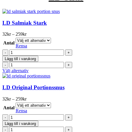
LD Salmiak Stark
Prisintervall:
32
kr
–
259
kr
32kr
Antal
till
Rensa
259kr
LD
Salmiak
Lägg till i varukorg
Stark
LD
mängd
Salmiak
Den
Välj alternativ
Stark
här
mängd
produkten
har
LD Original Portionssnus
flera
varianter.
Prisintervall:
32
kr
–
259
kr
De
32kr
olika
Antal
till
Rensa
alternativen
259kr
LD
kan
Original
väljas
Lägg till i varukorg
Portionssnus
på
LD