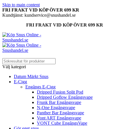
Skip to main content
FRI FRAKT VID KÖP ÖVER 699 KR
Kundtjänst: kundservice@snushandel.se
FRI FRAKT VID KÖP ÖVER 699 KR
Välj kategori
Datum Märkt Snus
E-Cigg
Engångs E-Cigg
Dripped Fusion Split Pod
Dripped Goflow Engångsvape
Frunk Bar Engångsvape
N-One Engångsvape
Panther Bar Engångsvape
Vont ART Engångsvape
VONT Cube EngångsVape
Gör eget snus