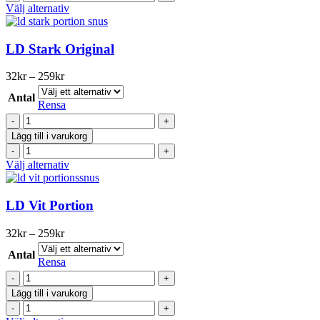
mängd
produktsidan
Original
Den
Välj alternativ
Portionssnus
här
mängd
produkten
har
LD Stark Original
flera
varianter.
Prisintervall:
32
kr
–
259
kr
De
32kr
olika
Antal
till
Rensa
alternativen
259kr
LD
kan
Stark
väljas
Lägg till i varukorg
Original
på
LD
mängd
produktsidan
Stark
Den
Välj alternativ
Original
här
mängd
produkten
har
LD Vit Portion
flera
varianter.
Prisintervall:
32
kr
–
259
kr
De
32kr
olika
Antal
till
Rensa
alternativen
259kr
LD
kan
Vit
väljas
Lägg till i varukorg
Portion
på
LD
mängd
produktsidan
Vit