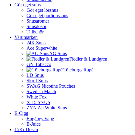
Gör eget snus
Gör eget lössnus
Gör eget portionssnus
Snusaromer
Snusdosor
Tillbehör
Varumärken
24K Snus
Ace Superwhite
AG Snus
Fiedler & Lundgren
GN Tobacco
Göteborgs Rapé
LD Snus
Skruf Snus
SWAG Nicotine Pouches
Swedish Match
White Fox
X-15 SNUS
ZYN All White Snus
E-Cigg
Engångs Vape
E-Juice
15Kr Dosan