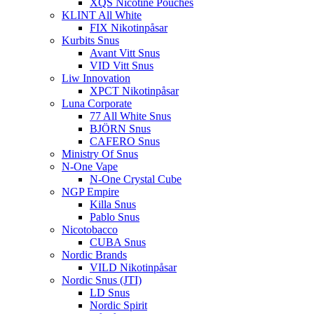
XQS Nicotine Pouches
KLINT All White
FIX Nikotinpåsar
Kurbits Snus
Avant Vitt Snus
VID Vitt Snus
Liw Innovation
XPCT Nikotinpåsar
Luna Corporate
77 All White Snus
BJÖRN Snus
CAFERO Snus
Ministry Of Snus
N-One Vape
N-One Crystal Cube
NGP Empire
Killa Snus
Pablo Snus
Nicotobacco
CUBA Snus
Nordic Brands
VILD Nikotinpåsar
Nordic Snus (JTI)
LD Snus
Nordic Spirit