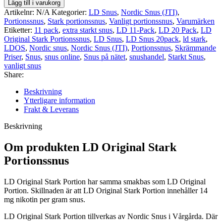
Lägg till i varukorg
Original
Artikelnr:
N/A
Kategorier:
LD Snus
,
Nordic Snus (JTI)
,
mängd
Portionssnus
,
Stark portionssnus
,
Vanligt portionssnus
,
Varumärken
Etiketter:
11 pack
,
extra starkt snus
,
LD 11-Pack
,
LD 20 Pack
,
LD
Original Stark Portionssnus
,
LD Snus
,
LD Snus 20pack
,
ld stark
,
LDOS
,
Nordic snus
,
Nordic Snus (JTI)
,
Portionssnus
,
Skrämmande
Priser
,
Snus
,
snus online
,
Snus på nätet
,
snushandel
,
Starkt Snus
,
vanligt snus
Share:
Beskrivning
Ytterligare information
Frakt & Leverans
Beskrivning
Om produkten LD Original Stark
Portionssnus
LD Original Stark Portion har samma smakbas som LD Original
Portion. Skillnaden är att LD Original Stark Portion innehåller 14
mg nikotin per gram snus.
LD Original Stark Portion tillverkas av Nordic Snus i Vårgårda. Där