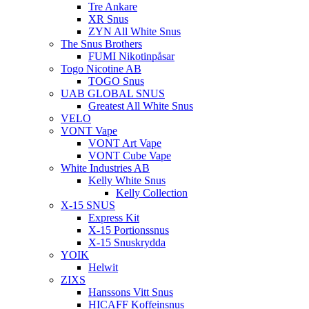
Tre Ankare
XR Snus
ZYN All White Snus
The Snus Brothers
FUMI Nikotinpåsar
Togo Nicotine AB
TOGO Snus
UAB GLOBAL SNUS
Greatest All White Snus
VELO
VONT Vape
VONT Art Vape
VONT Cube Vape
White Industries AB
Kelly White Snus
Kelly Collection
X-15 SNUS
Express Kit
X-15 Portionssnus
X-15 Snuskrydda
YOIK
Helwit
ZIXS
Hanssons Vitt Snus
HICAFF Koffeinsnus