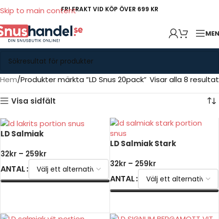
FRI FRAKT VID KÖP ÖVER 699 KR
Skip to main content
ME
Hem
Produkter märkta ”LD Snus 20pack”
Visar alla 8 resultat
Visa sidfält
LD Salmiak
LD Salmiak Stark
32
kr
–
259
kr
32
kr
–
259
kr
ANTAL
ANTAL
VÄLJ ALTERNATIV
VÄLJ ALTERNATIV