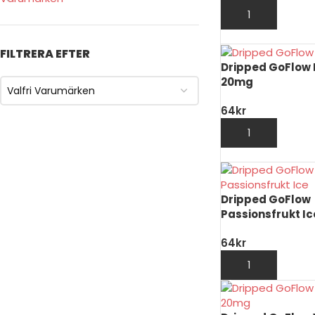
LÄGG TILL I VARU
FILTRERA EFTER
Dripped GoFlow 
20mg
Valfri Varumärken
64
kr
LÄGG TILL I VARU
Dripped GoFlow
Passionsfrukt Ic
64
kr
LÄGG TILL I VARU