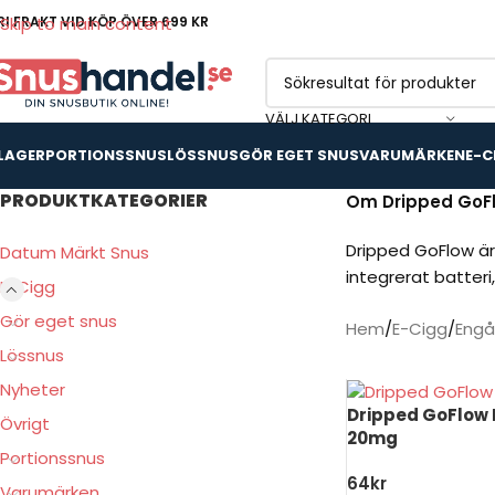
RI FRAKT VID KÖP ÖVER 699 KR
Skip to main content
VÄLJ KATEGORI
 LAGER
PORTIONSSNUS
LÖSSNUS
GÖR EGET SNUS
VARUMÄRKEN
E-C
PRODUKTKATEGORIER
Om Dripped GoF
Dripped GoFlow är
Datum Märkt Snus
integrerat batteri,
E-Cigg
Gör eget snus
Hem
E-Cigg
Engå
Lössnus
Nyheter
Dripped GoFlow
Övrigt
20mg
Portionssnus
64
kr
Varumärken