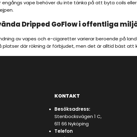
engångs vape behöver du inte tänka på att byta coils eller fy
ejpen.
ända Dripped GoFlow i offentliga milj
dning av vapes och e-cigaretter varierar beroende på land oc
latser där rökning är förbjudet, men det är alltid bäst att ko
KONTAKT
Besöksadress:
Stenbocksvägen 1 C,
611 66 Nyköping
Telefon