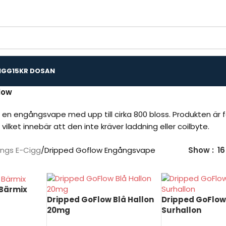
IGG
15KR DOSAN
low
 en engångsvape med upp till cirka 800 bloss. Produkten är 
 vilket innebär att den inte kräver laddning eller coilbyte.
ngs E-Cigg
Dripped Goflow Engångsvape
Show
16
 Bärmix
Dripped GoFlow Blå Hallon
Dripped GoFlow
20mg
Surhallon