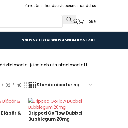
Kundtjänst: kundservice@snushandel.se
0
KR
SNUSNYTT
OM SNUSHANDEL
KONTAKT
förfylld med e-juice och utrustad med ett
32
48
 Blåbär &
Dripped GoFlow Dubbel
Bubblegum 20mg