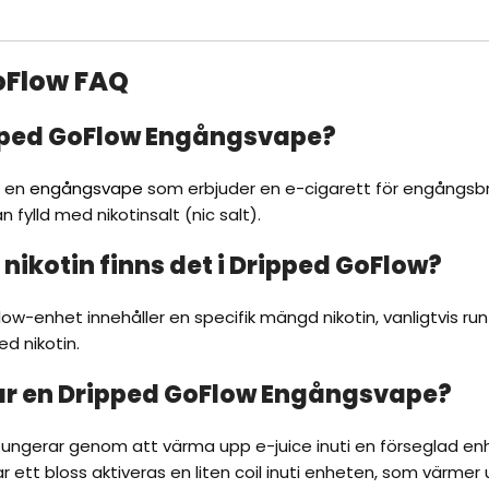
oFlow FAQ
pped GoFlow Engångsvape?
r en
engångsvape
som erbjuder en e-cigarett för engångsbr
n fylld med nikotinsalt (nic salt).
nikotin finns det i Dripped GoFlow?
ow-enhet innehåller en specifik mängd nikotin, vanligtvis run
ed nikotin.
ar en Dripped GoFlow Engångsvape?
ungerar genom att värma upp e-juice inuti en förseglad en
ar ett bloss aktiveras en liten coil inuti enheten, som värmer