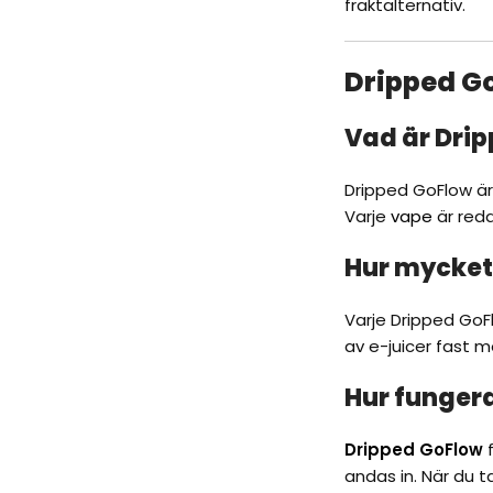
fraktalternativ.
Dripped G
Vad är Dri
Dripped GoFlow ä
Varje
vape
är reda
Hur mycket 
Varje Dripped GoFl
av e-juicer fast m
Hur funger
Dripped GoFlow
f
andas in. När du t