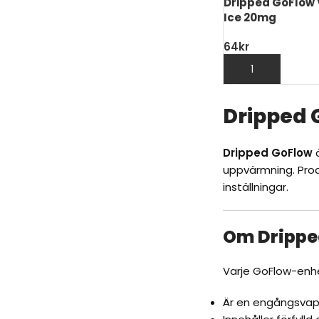
Dripped GoFlow 
Ice 20mg
64
kr
LÄGG TILL I VARU
Dripped
G
Dripped
GoFlow
ä
uppvärmning. Prod
inställningar.
Om
Dripp
Varje GoFlow-enh
Är en engångsva