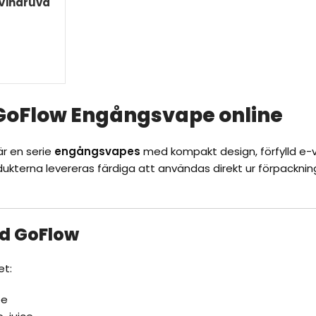
Vindruva
KORG
oFlow Engångsvape online
r en serie
engångsvapes
med kompakt design, förfylld e-v
ukterna levereras färdiga att användas direkt ur förpackning
ed
GoFlow
et:
pe