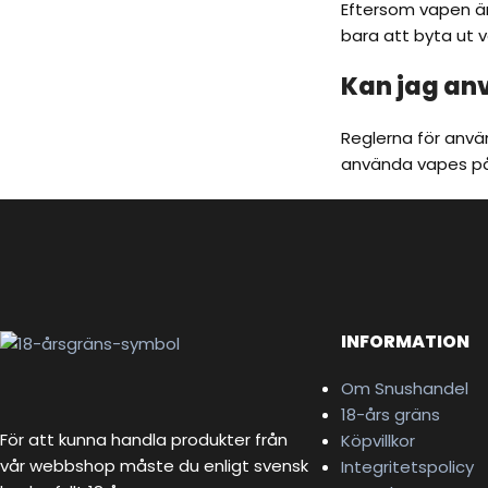
Eftersom vapen är 
bara att byta ut v
Kan jag anv
Reglerna för använ
använda vapes på p
INFORMATION
Om Snushandel
18-års gräns
För att kunna handla produkter från
Köpvillkor
vår webbshop måste du enligt svensk
Integritetspolicy