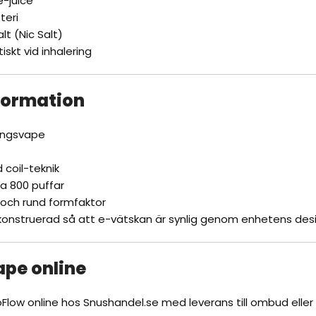
e-juice
teri
lt (Nic Salt)
skt vid inhalering
formation
ngsvape
 coil-teknik
rka 800 puffar
ch rund formfaktor
konstruerad så att e-vätskan är synlig genom enhetens desi
pe online
Flow online hos
Snushandel.se
med leverans till ombud elle