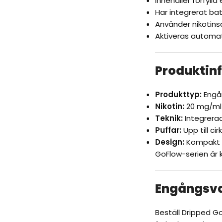
Innehåller förfylld 
Har integrerat bat
Använder nikotinsa
Aktiveras automati
Produktin
Produkttyp:
Engå
Nikotin:
20 mg/ml
Teknik:
Integrerad
Puffar:
Upp till ci
Design:
Kompakt o
GoFlow-serien är 
Engångsva
Beställ
Dripped
Go