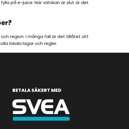
lla på e-juice. När vätskan är slut är det
öer?
h region. I många fall är det tillåtet att
lla lokala lagar och regler.
BETALA SÄKERT MED