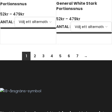
General White Stark
Portionssnus
Portionssnus
52
kr
–
479
kr
52
kr
–
479
kr
ANTAL
ANTAL
VÄLJ ALTERNATIV
VÄLJ ALTERNATIV
1
2
3
4
5
6
7
→