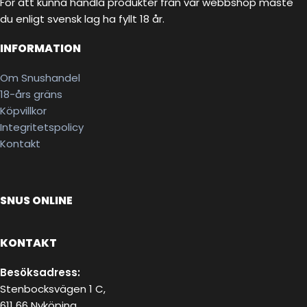
För att kunna handla produkter från vår webbshop måste
du enligt svensk lag ha fyllt 18 år.
INFORMATION
Om Snushandel
18-års gräns
Köpvillkor
Integritetspolicy
Kontakt
SNUS ONLINE
KONTAKT
Besöksadress:
Stenbocksvägen 1 C,
611 66 Nyköping