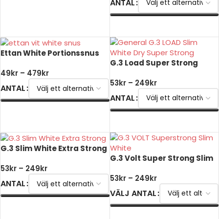
ANTAL
VÄLJ ALTERNATIV
VÄLJ ALTERNATIV
Ettan White Portionssnus
G.3 Load Super Strong
49
kr
–
479
kr
53
kr
–
249
kr
ANTAL
ANTAL
VÄLJ ALTERNATIV
VÄLJ ALTERNATIV
G.3 Slim White Extra Strong
G.3 Volt Super Strong Slim
53
kr
–
249
kr
53
kr
–
249
kr
ANTAL
VÄLJ ANTAL
VÄLJ ALTERNATIV
VÄLJ ALTERNATIV