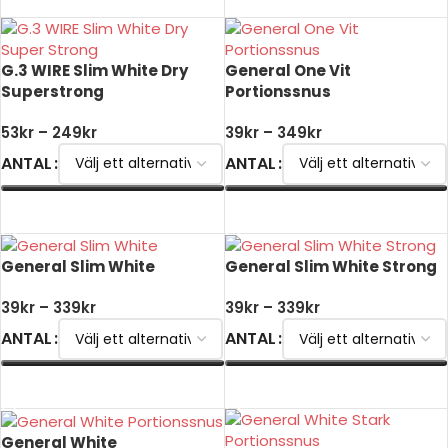
G.3 WIRE Slim White Dry
General One Vit
Superstrong
Portionssnus
53
kr
–
249
kr
39
kr
–
349
kr
ANTAL
ANTAL
VÄLJ ALTERNATIV
VÄLJ ALTERNATIV
General Slim White
General Slim White Strong
39
kr
–
339
kr
39
kr
–
339
kr
ANTAL
ANTAL
VÄLJ ALTERNATIV
VÄLJ ALTERNATIV
General White