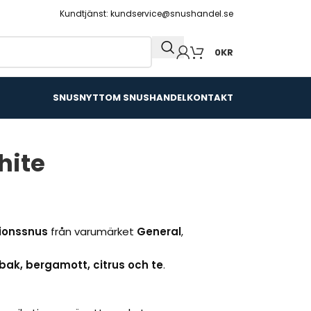
Kundtjänst: kundservice@snushandel.se
0
KR
SNUSNYTT
OM SNUSHANDEL
KONTAKT
hite
tionssnus
från varumärket
General
,
bak, bergamott, citrus och te
.