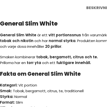
BESKRIVN
General Slim White
General Slim White
är ett
vitt portionssnus
från varumär
tobak och nikotin
och har
normal styrka
. Produkten komm
och varje dosa innehåller
20 prillor
.
Smaken kombinerar
tobak, bergamott, citrus och te.
Prillorna har en
torr yta
och ett
fuktigare innehåll.
Fakta om General Slim White
Kategori:
Vit portion
Smak:
Tobak, bergamott, citrus, te, traditionell
Styrka:
Normal
Format:
Slim