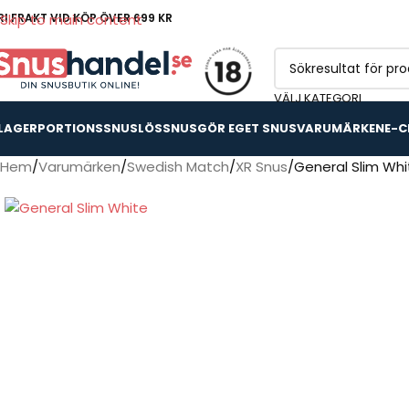
RI FRAKT VID KÖP ÖVER 699 KR
Skip to main content
VÄLJ KATEGORI
 LAGER
PORTIONSSNUS
LÖSSNUS
GÖR EGET SNUS
VARUMÄRKEN
E-C
Hem
Varumärken
Swedish Match
XR Snus
General Slim Whi