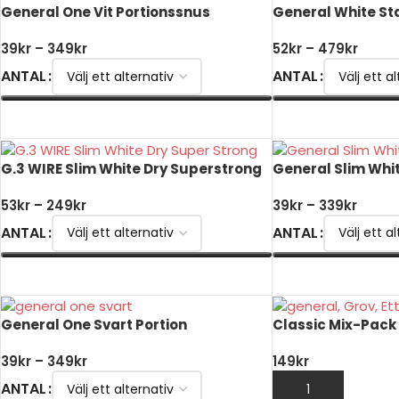
General One Vit Portionssnus
General White St
39
kr
–
349
kr
52
kr
–
479
kr
ANTAL
ANTAL
VÄLJ ALTERNATIV
VÄLJ ALTERNATIV
G.3 WIRE Slim White Dry Superstrong
General Slim Whi
53
kr
–
249
kr
39
kr
–
339
kr
ANTAL
ANTAL
VÄLJ ALTERNATIV
VÄLJ ALTERNATIV
General One Svart Portion
Classic Mix-Pack
39
kr
–
349
kr
149
kr
ANTAL
LÄGG TILL I VARUK