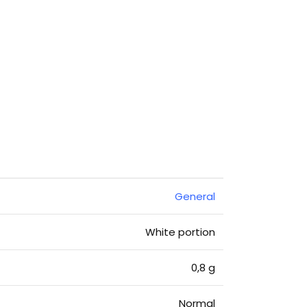
General
White portion
0,8 g
Normal