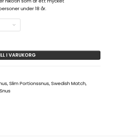
er nikotin som är ett mycket
ersoner under 18 år.
ILL I VARUKORG
nus
,
Slim Portionssnus
,
Swedish Match
,
 Snus