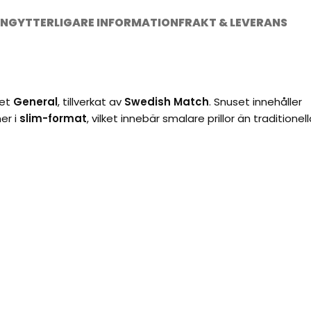
ING
YTTERLIGARE INFORMATION
FRAKT & LEVERANS
ket
General
, tillverkat av
Swedish Match
. Snuset innehåller
er i
slim-format
, vilket innebär smalare prillor än traditionel