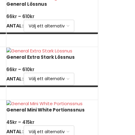
General Lössnus
66
kr
–
610
kr
ANTAL
VÄLJ ALTERNATIV
General Extra Stark Lössnus
66
kr
–
610
kr
ANTAL
VÄLJ ALTERNATIV
General Mini White Portionssnus
45
kr
–
415
kr
ANTAL