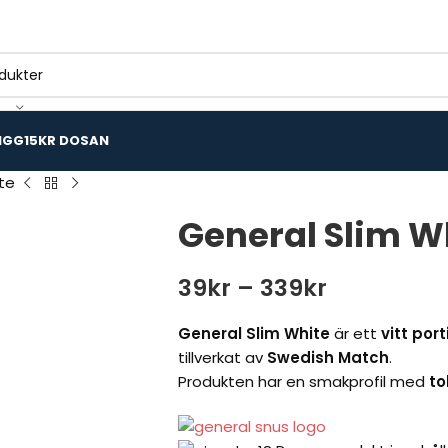
IGG
15KR DOSAN
te
General Slim W
39
kr
–
339
kr
General Slim White
är ett
vitt por
tillverkat av
Swedish Match
.
Produkten har en smakprofil med
to