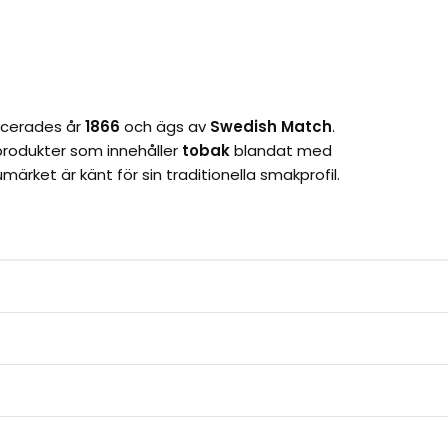
ucerades år
1866
och ägs av
Swedish Match
.
produkter som innehåller
tobak
blandat med
umärket är känt för sin traditionella smakprofil.