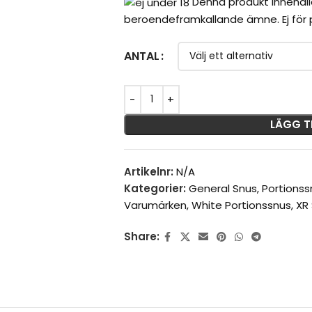
Denna produkt innehåll
beroendeframkallande ämne. Ej för p
ANTAL
LÄGG T
Artikelnr:
N/A
Kategorier:
General Snus
,
Portionss
Varumärken
,
White Portionssnus
,
XR
Share: