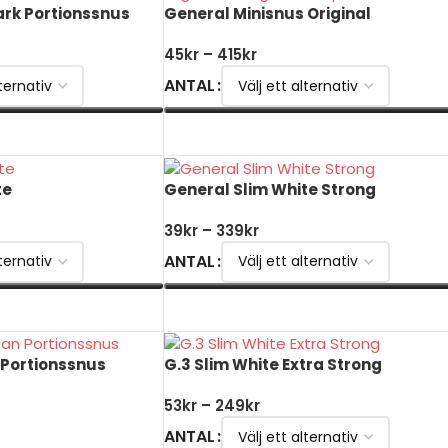
ark Portionssnus
General Minisnus Original
45
kr
–
415
kr
ANTAL
VÄLJ ALTERNATIV
te
General Slim White Strong
39
kr
–
339
kr
ANTAL
VÄLJ ALTERNATIV
 Portionssnus
G.3 Slim White Extra Strong
53
kr
–
249
kr
ANTAL
ORG