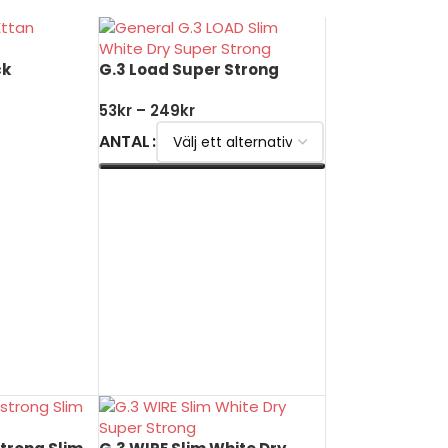
ck
G.3 Load Super Strong
53
kr
–
249
kr
ANTAL
UKORG
VÄLJ ALTERNATIV