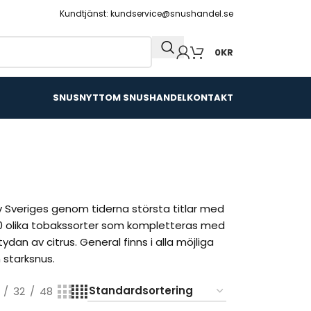
Kundtjänst: kundservice@snushandel.se
0
KR
SNUSNYTT
OM SNUSHANDEL
KONTAKT
av Sveriges genom tiderna största titlar med
 20 olika tobakssorter som kompletteras med
n av citrus. General finns i alla möjliga
 starksnus.
32
48