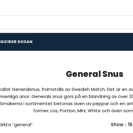
IGG
15KR DOSAN
General Snus
 kallat Generalsnus, framställs av Swedish Match. Det är en 
onsenliga anor. Generals snus görs på en blandning av över
Smakerna i sortimentet betonas även av peppar och en antyda
former; Lös, Portion, Mini, White och även som
ärkta ”general”
Show
16