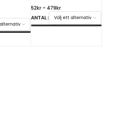
52
kr
–
479
kr
ANTAL
VÄLJ ALTERNATIV
V