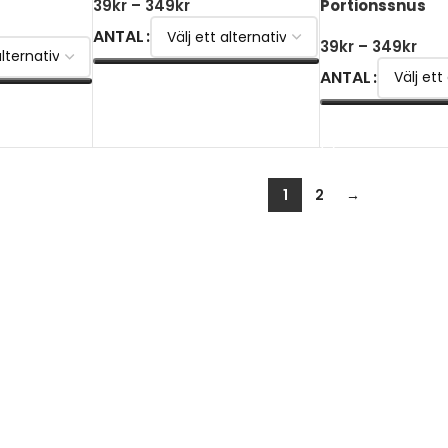
Portionssnus
39
kr
–
349
kr
ANTAL
39
kr
–
349
kr
ANTAL
VÄLJ ALTERNATIV
VÄLJ ALTERNATI
1
2
→