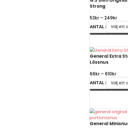
G.3 Slim Original
Strong
53
kr
–
249
kr
ANTAL
VÄLJ ALTERNATIV
General Extra St
Lössnus
66
kr
–
610
kr
ANTAL
VÄLJ ALTERNATIV
General Minisnus