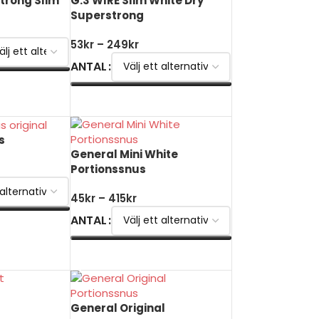
Strong Slim
G.3 WIRE Slim White Dry
Superstrong
53
kr
–
249
kr
ANTAL
V
VÄLJ ALTERNATIV
s
General Mini White
Portionssnus
45
kr
–
415
kr
ANTAL
V
VÄLJ ALTERNATIV
General Original