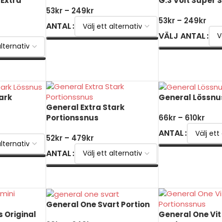
 Extra
G.3 Volt Super 
53
kr
–
249
kr
53
kr
–
249
kr
ANTAL
VÄLJ ANTAL
VÄLJ ALTERNATIV
VÄLJ ALTERNATI
ark
General Lössnu
General Extra Stark
Portionssnus
66
kr
–
610
kr
ANTAL
52
kr
–
479
kr
ANTAL
VÄLJ ALTERNATI
VÄLJ ALTERNATIV
General One Svart Portion
 Original
General One Vit