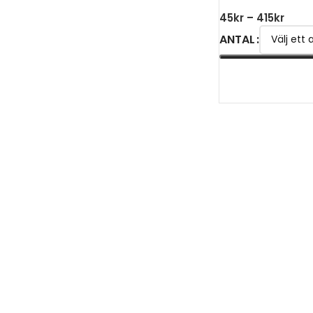
45
kr
–
415
kr
ANTAL
VÄLJ ALTERNATIV