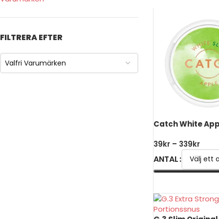
FILTRERA EFTER
Valfri Varumärken
Catch White App
39
kr
–
339
kr
ANTAL
VÄLJ ALTERNATIV