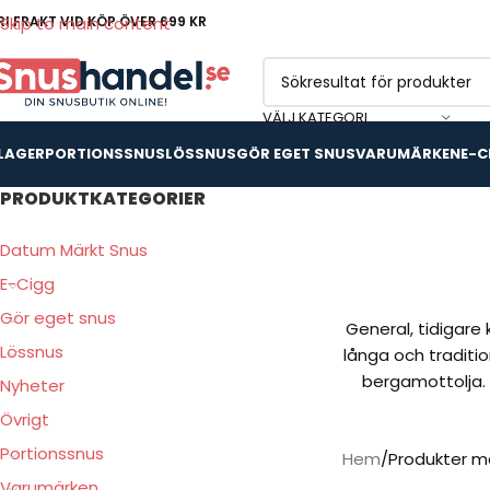
RI FRAKT VID KÖP ÖVER 699 KR
Skip to main content
VÄLJ KATEGORI
 LAGER
PORTIONSSNUS
LÖSSNUS
GÖR EGET SNUS
VARUMÄRKEN
E-C
PRODUKTKATEGORIER
Datum Märkt Snus
E-Cigg
Gör eget snus
General, tidigare
Lössnus
långa och traditi
bergamottolja. 
Nyheter
Övrigt
Portionssnus
Hem
Produkter m
Varumärken