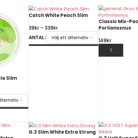
Catch White Peach Slim
Classic Mix-Pa
Portionssnus
39
kr
–
339
kr
ANTAL
149
kr
LÄGG TILL I VAR
VÄLJ ALTERNATIV
le Slim
G.3 Slim White Extra Strong