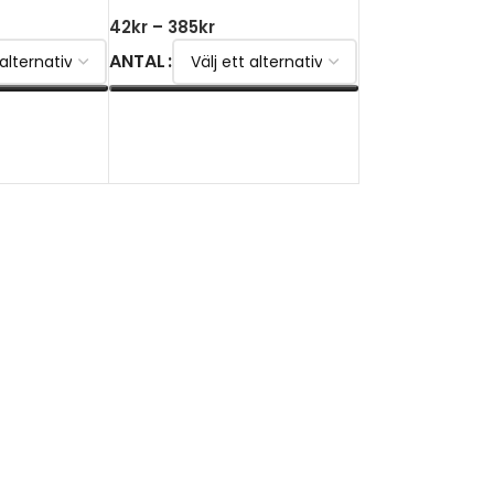
42
kr
–
385
kr
ANTAL
V
VÄLJ ALTERNATIV