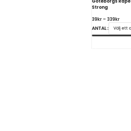
Göteborgs Rapé 
Strong
39
kr
–
339
kr
ANTAL
VÄLJ ALTERNATIV