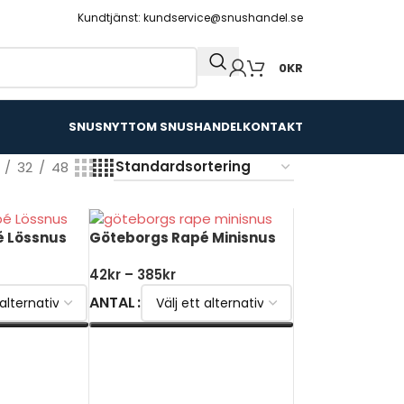
Kundtjänst: kundservice@snushandel.se
0
KR
SNUSNYTT
OM SNUSHANDEL
KONTAKT
32
48
é Lössnus
Göteborgs Rapé Minisnus
42
kr
–
385
kr
ANTAL
V
VÄLJ ALTERNATIV