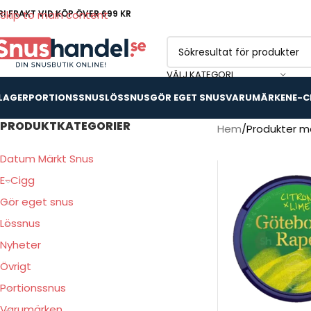
RI FRAKT VID KÖP ÖVER 699 KR
Skip to main content
VÄLJ KATEGORI
 LAGER
PORTIONSSNUS
LÖSSNUS
GÖR EGET SNUS
VARUMÄRKEN
E-C
PRODUKTKATEGORIER
Hem
Produkter m
Datum Märkt Snus
E-Cigg
Gör eget snus
Lössnus
Nyheter
Övrigt
Portionssnus
Varumärken