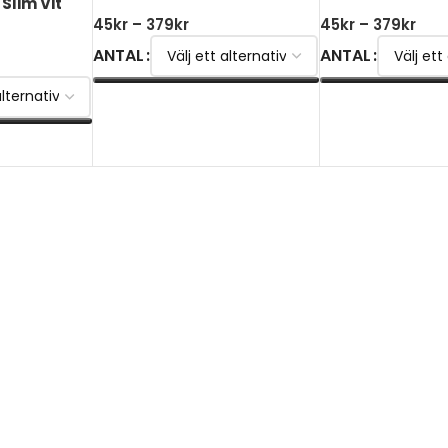
Slim Vit
45
kr
–
379
kr
45
kr
–
379
kr
ANTAL
ANTAL
VÄLJ ALTERNATIV
VÄLJ ALTERNATI