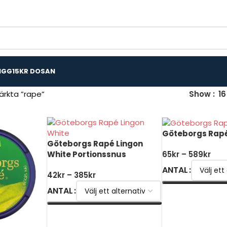
IGG
15KR DOSAN
ärkta ”rape”
Show
16
Göteborgs Rap
Göteborgs Rapé Lingon
White Portionssnus
65
kr
–
589
kr
ANTAL
42
kr
–
385
kr
ANTAL
VÄLJ ALTERNATI
VÄLJ ALTERNATIV