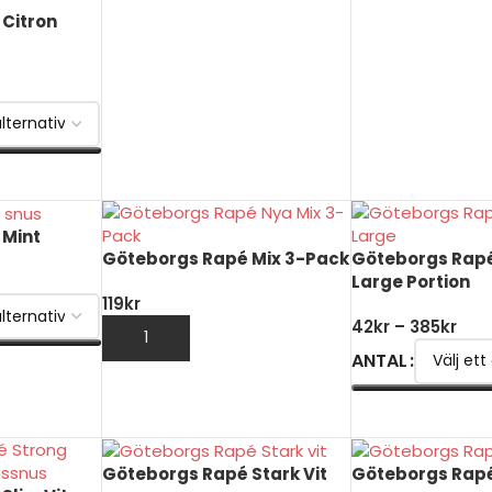
Citron
 Mint
Göteborgs Rapé Mix 3-Pack
Göteborgs Rapé
Large Portion
119
kr
42
kr
–
385
kr
LÄGG TILL I VARUKORG
ANTAL
VÄLJ ALTERNATI
Göteborgs Rapé Stark Vit
Göteborgs Rapé