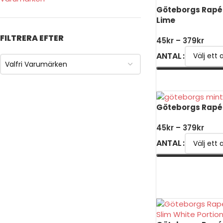
Göteborgs Rapé 
Lime
FILTRERA EFTER
45
kr
–
379
kr
ANTAL
Valfri Varumärken
VÄLJ ALTERNATIV
Göteborgs Rapé
45
kr
–
379
kr
ANTAL
VÄLJ ALTERNATIV