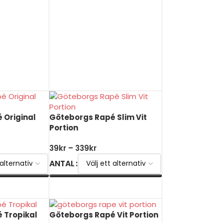
 Original
Göteborgs Rapé Slim Vit
Portion
39
kr
–
339
kr
ANTAL
V
VÄLJ ALTERNATIV
 Tropikal
Göteborgs Rapé Vit Portion