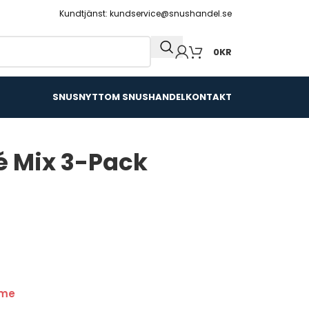
Kundtjänst: kundservice@snushandel.se
0
KR
SNUSNYTT
OM SNUSHANDEL
KONTAKT
é Mix 3-Pack
ime