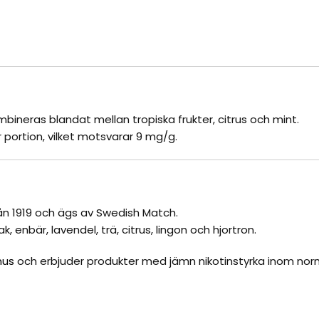
ineras blandat mellan tropiska frukter, citrus och mint.
r portion, vilket motsvarar 9 mg/g.
n 1919 och ägs av Swedish Match.
 enbär, lavendel, trä, citrus, lingon och hjortron.
nus
och erbjuder produkter med jämn nikotinstyrka inom norm