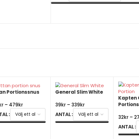
VÄLJ ALTERNATIV
an Portionssnus
General Slim White
Kapten 
Portion
kr
–
479
kr
39
kr
–
339
kr
TAL
ANTAL
32
kr
–
2
ANTAL
ÄLJ ALTERNATIV
VÄLJ ALTERNATIV