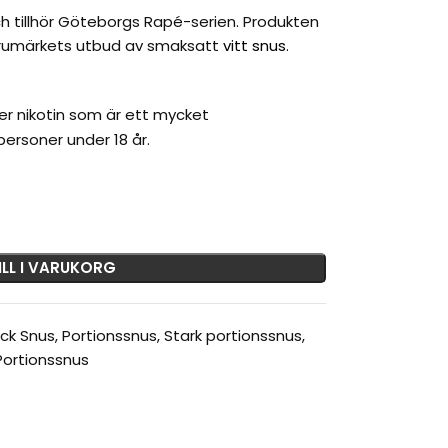
ch tillhör Göteborgs Rapé-serien. Produkten
varumärkets utbud av smaksatt
vitt snus
.
er nikotin som är ett mycket
ersoner under 18 år.
ILL I VARUKORG
ack Snus
,
Portionssnus
,
Stark portionssnus
,
Portionssnus