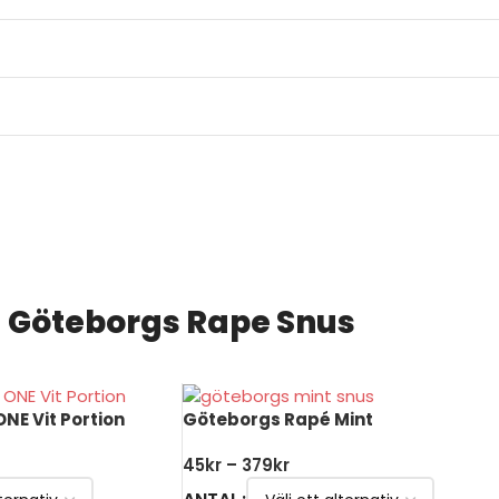
Göteborgs Rape Snus
NE Vit Portion
Göteborgs Rapé Mint
45
kr
–
379
kr