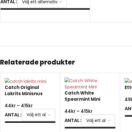
ANTAL
VÄLJ ALTERNATIV
VÄLJ ALTERNATIV
Relaterade produkter
Catch Original
Ett
Catch White
Lakrits Minisnus
Spearmint Mini
49
44
kr
–
415
kr
AN
44
kr
–
415
kr
ANTAL
ANTAL
V
VÄLJ ALTERNATIV