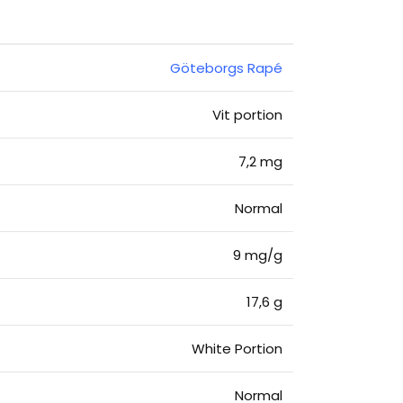
Göteborgs Rapé
Vit portion
7,2 mg
Normal
9 mg/g
17,6 g
White Portion
Normal