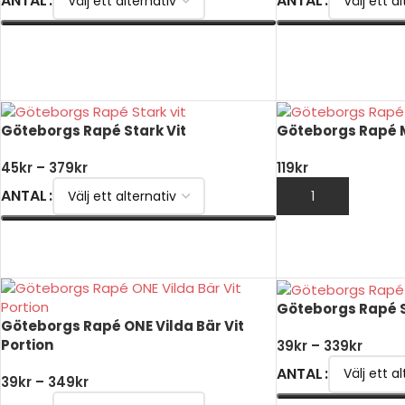
ANTAL
ANTAL
VÄLJ ALTERNATIV
VÄLJ ALTERNATIV
Göteborgs Rapé Stark Vit
Göteborgs Rapé 
45
kr
–
379
kr
119
kr
ANTAL
LÄGG TILL I VARUK
VÄLJ ALTERNATIV
Göteborgs Rapé Sl
Göteborgs Rapé ONE Vilda Bär Vit
Portion
39
kr
–
339
kr
ANTAL
39
kr
–
349
kr