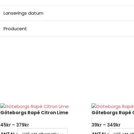
Lanserings datum
Producent
Billigt Snus online
Göteborgs Rapé Citron Lime
Göteborgs Rapé O
45
kr
–
379
kr
39
kr
–
349
kr