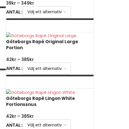
39
kr
–
349
kr
ANTAL
VÄLJ ALTERNATIV
Göteborgs Rapé Original Large
Portion
42
kr
–
385
kr
ANTAL
VÄLJ ALTERNATIV
Göteborgs Rapé Lingon White
Portionssnus
42
kr
–
385
kr
ANTAL