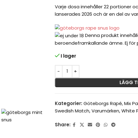
Varje dosa innehåller 22 portioner o
lanserades 2026 och är en del av 
Denna produkt innehåll
beroendeframkallande ämne. Ej för p
I lager
LÄGG T
Kategorier:
Göteborgs Rapé
,
Mix P
Swedish Match
,
Varumärken
,
White 
Share: