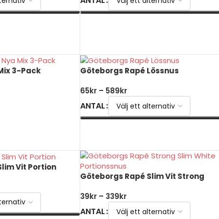
ANTAL
VÄLJ ALTERNATIV
Mix 3-Pack
Göteborgs Rapé Lössnus
65
kr
–
589
kr
ANTAL
ORG
VÄLJ ALTERNATIV
im Vit Portion
Göteborgs Rapé Slim Vit Strong
39
kr
–
339
kr
ANTAL