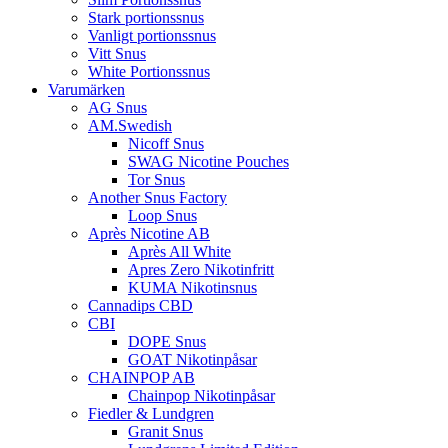
Stark portionssnus
Vanligt portionssnus
Vitt Snus
White Portionssnus
Varumärken
AG Snus
AM.Swedish
Nicoff Snus
SWAG Nicotine Pouches
Tor Snus
Another Snus Factory
Loop Snus
Après Nicotine AB
Après All White
Apres Zero Nikotinfritt
KUMA Nikotinsnus
Cannadips CBD
CBI
DOPE Snus
GOAT Nikotinpåsar
CHAINPOP AB
Chainpop Nikotinpåsar
Fiedler & Lundgren
Granit Snus