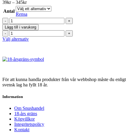
varianter.
Prisintervall:
39
kr
–
345
kr
De
39kr
olika
Antal
till
Rensa
alternativen
345kr
Lundgrens
kan
Original
väljas
Lägg till i varukorg
Portion
på
Lundgrens
mängd
produktsidan
Original
Den
Välj alternativ
Portion
här
mängd
produkten
har
flera
varianter.
De
olika
För att kunna handla produkter från vår webbshop måste du enligt
alternativen
svensk lag ha fyllt 18 år.
kan
väljas
Information
på
produktsidan
Om Snushandel
18-års gräns
Köpvillkor
Integritetspolicy
Kontakt