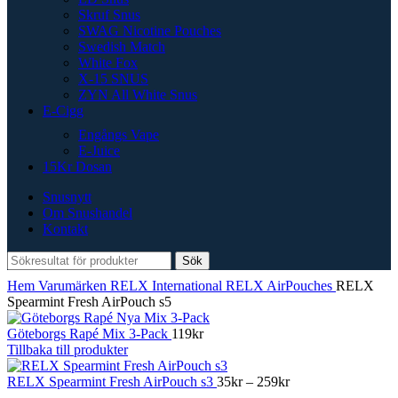
Skruf Snus
SWAG Nicotine Pouches
Swedish Match
White Fox
X-15 SNUS
ZYN All White Snus
E-Cigg
Engångs Vape
E-Juice
15Kr Dosan
Snusnytt
Om Snushandel
Kontakt
Sök
Hem
Varumärken
RELX International
RELX AirPouches
RELX
Spearmint Fresh AirPouch s5
Göteborgs Rapé Mix 3-Pack
119
kr
Tillbaka till produkter
Prisintervall:
RELX Spearmint Fresh AirPouch s3
35
kr
–
259
kr
35kr