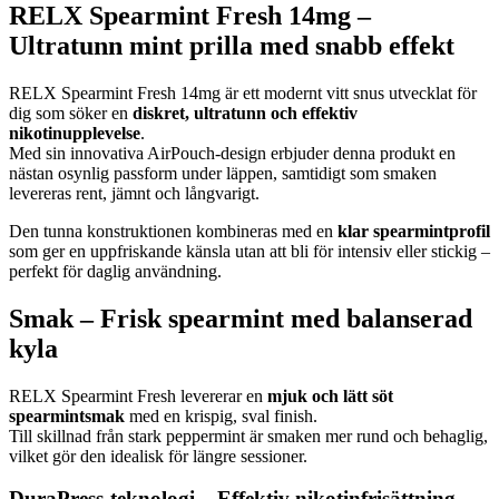
RELX Spearmint Fresh 14mg –
Ultratunn mint prilla med snabb effekt
RELX Spearmint Fresh 14mg är ett modernt vitt snus utvecklat för
dig som söker en
diskret, ultratunn och effektiv
nikotinupplevelse
.
Med sin innovativa AirPouch-design erbjuder denna produkt en
nästan osynlig passform under läppen, samtidigt som smaken
levereras rent, jämnt och långvarigt.
Den tunna konstruktionen kombineras med en
klar spearmintprofil
som ger en uppfriskande känsla utan att bli för intensiv eller stickig –
perfekt för daglig användning.
Smak – Frisk spearmint med balanserad
kyla
RELX Spearmint Fresh levererar en
mjuk och lätt söt
spearmintsmak
med en krispig, sval finish.
Till skillnad från stark peppermint är smaken mer rund och behaglig,
vilket gör den idealisk för längre sessioner.
DuraPress-teknologi – Effektiv nikotinfrisättning