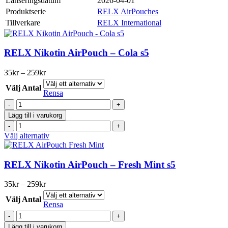
Lanseringsdatum
2026-04-01
Produktserie
RELX AirPouches
Tillverkare
RELX International
RELX Nikotin AirPouch – Cola s5
Prisintervall:
35
kr
–
259
kr
35kr
Välj Antal
till
Rensa
259kr
RELX
Nikotin
Lägg till i varukorg
AirPouch
RELX
-
Nikotin
Den
Välj alternativ
Cola
AirPouch
här
s5
-
produkten
mängd
Cola
har
RELX Nikotin AirPouch – Fresh Mint s5
s5
flera
mängd
varianter.
Prisintervall:
35
kr
–
259
kr
De
35kr
olika
Välj Antal
till
Rensa
alternativen
259kr
RELX
kan
Nikotin
väljas
Lägg till i varukorg