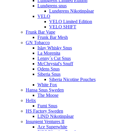
Lundgrens Limited Edition
Lundgrens snus
Lundgrens Nikotinpåsar
VELO
VELO Limited Edition
VELO SHIFT
Frunk Bar Vape
Frunk Bar Mesh
GN Tobacco
Islay Whisky Snus
La Morenita
Lenny´s Cut Snus
McChrystal's Snuff
Odens Snus
Siberia Snus
Siberia Nicotine Pouches
White Fox
Hansa Snus Sweden
The Moose
Helix
Fumi Snus
HS Factory Sweden
LIND Nikotinpåsar
Insurgent Ventures II
Ace Superwhite