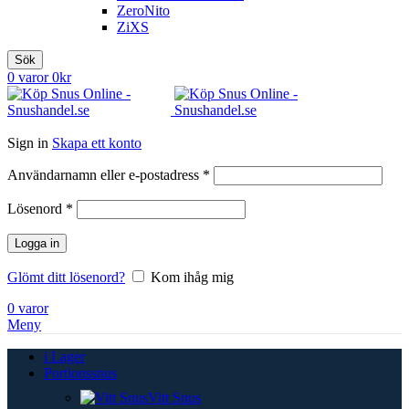
ZeroNito
ZiXS
Sök
0
varor
0
kr
Sign in
Skapa ett konto
Obligatoriskt
Användarnamn eller e-postadress
*
Obligatoriskt
Lösenord
*
Logga in
Glömt ditt lösenord?
Kom ihåg mig
0
varor
Meny
i Lager
Portionssnus
Vitt Snus