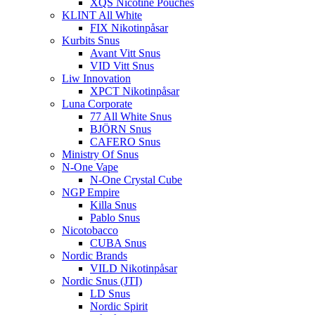
XQS Nicotine Pouches
KLINT All White
FIX Nikotinpåsar
Kurbits Snus
Avant Vitt Snus
VID Vitt Snus
Liw Innovation
XPCT Nikotinpåsar
Luna Corporate
77 All White Snus
BJÖRN Snus
CAFERO Snus
Ministry Of Snus
N-One Vape
N-One Crystal Cube
NGP Empire
Killa Snus
Pablo Snus
Nicotobacco
CUBA Snus
Nordic Brands
VILD Nikotinpåsar
Nordic Snus (JTI)
LD Snus
Nordic Spirit