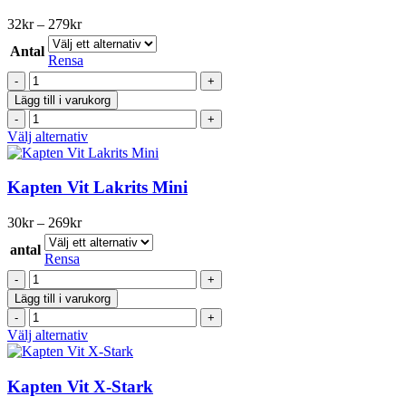
flera
varianter.
Prisintervall:
32
kr
–
279
kr
De
32kr
olika
Antal
till
Rensa
alternativen
279kr
Kaliber
kan
Vit
väljas
Lägg till i varukorg
portion
på
Kaliber
mängd
produktsidan
Vit
Den
Välj alternativ
portion
här
mängd
produkten
har
Kapten Vit Lakrits Mini
flera
varianter.
Prisintervall:
30
kr
–
269
kr
De
30kr
olika
antal
till
Rensa
alternativen
269kr
Kapten
kan
Vit
väljas
Lägg till i varukorg
Lakrits
på
Kapten
Mini
produktsidan
Vit
Den
Välj alternativ
mängd
Lakrits
här
Mini
produkten
mängd
har
Kapten Vit X-Stark
flera