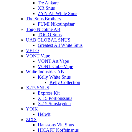
Tre Ankare
XR Snus
ZYN All White Snus
The Snus Brothers
FUMI Nikotinpåsar
Togo Nicotine AB
TOGO Snus
UAB GLOBAL SNUS
Greatest All White Snus
VELO
VONT Vape
VONT Art Vape
VONT Cube Vape
White Industries AB
Kelly White Snus
Kelly Collection
X-15 SNUS
Express Kit
X-15 Portionssnus
X-15 Snuskrydda
YOIK
Helwit
ZIXS
Hanssons Vitt Snus
HICAFF Koffeinsnus