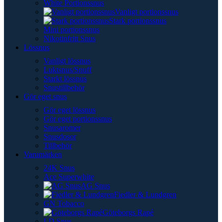
White Portionssnus
Vanligt portionssnus
Stark portionssnus
Mini portionssnus
Nikotinfritt Snus
Lössnus
Vanligt lössnus
Luktsnus/Snuff
Starkt lössnus
Snustillbehör
Gör eget snus
Gör eget lössnus
Gör eget portionssnus
Snusaromer
Snusdosor
Tillbehör
Varumärken
24K Snus
Ace Superwhite
AG Snus
Fiedler & Lundgren
GN Tobacco
Göteborgs Rapé
LD Snus