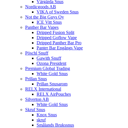
Vårgårda Snus
Nordicgoods AB
VIKA of Sweden Snus
Not the Big Guys Oy
ICE Vitt Snus
Panther Bar Vapes
Dripped Fusion Split
Dripped Goflow Vape
Dripped Panther Bar Pro
Panter Bar Engångs Vape
Pöschl Snuff
Gawith Snuff
Ozona President
Premium Global Trading
White Gold Snus
Prillan Snus
Prillan Snusarom
RELX International
RELX AirPouches
Silverton AB
White Gold Snus
Skruf Snus
Knox Snus
skruf
Smålands Brukssnus