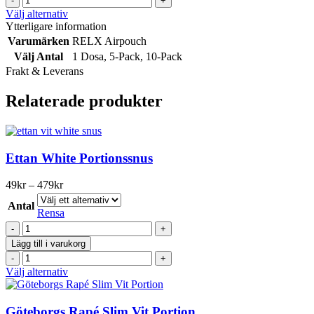
AirPouch
produktsidan
Spearmint
Den
Välj alternativ
s5
Fresh
här
Ytterligare information
mängd
AirPouch
produkten
Varumärken
RELX Airpouch
s5
har
Välj Antal
1 Dosa
,
5-Pack
,
10-Pack
mängd
flera
Frakt & Leverans
varianter.
De
Relaterade produkter
olika
alternativen
kan
väljas
på
Ettan White Portionssnus
produktsidan
Prisintervall:
49
kr
–
479
kr
49kr
Antal
till
Rensa
479kr
Ettan
White
Lägg till i varukorg
Portionssnus
Ettan
mängd
White
Den
Välj alternativ
Portionssnus
här
mängd
produkten
har
Göteborgs Rapé Slim Vit Portion