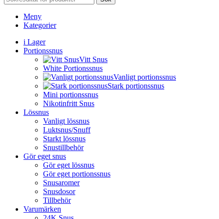
Meny
Kategorier
i Lager
Portionssnus
Vitt Snus
White Portionssnus
Vanligt portionssnus
Stark portionssnus
Mini portionssnus
Nikotinfritt Snus
Lössnus
Vanligt lössnus
Luktsnus/Snuff
Starkt lössnus
Snustillbehör
Gör eget snus
Gör eget lössnus
Gör eget portionssnus
Snusaromer
Snusdosor
Tillbehör
Varumärken
24K Snus