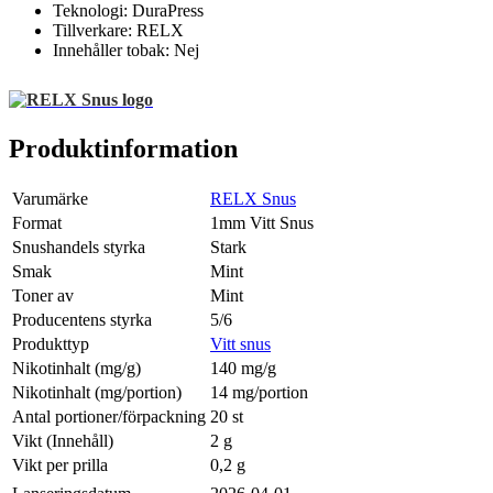
Teknologi: DuraPress
Tillverkare: RELX
Innehåller tobak: Nej
Produktinformation
Varumärke
RELX Snus
Format
1mm Vitt Snus
Snushandels styrka
Stark
Smak
Mint
Toner av
Mint
Producentens styrka
5/6
Produkttyp
Vitt snus
Nikotinhalt (mg/g)
140 mg/g
Nikotinhalt (mg/portion)
14 mg/portion
Antal portioner/förpackning
20 st
Vikt (Innehåll)
2 g
Vikt per prilla
0,2 g