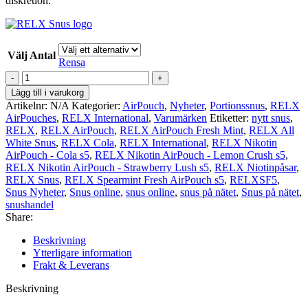
diskretion.
Välj Antal
Rensa
RELX
Spearmint
Lägg till i varukorg
Fresh
Artikelnr:
N/A
Kategorier:
AirPouch
,
Nyheter
,
Portionssnus
,
RELX
AirPouch
AirPouches
,
RELX International
,
Varumärken
Etiketter:
nytt snus
,
s5
RELX
,
RELX AirPouch
,
RELX AirPouch Fresh Mint
,
RELX All
mängd
White Snus
,
RELX Cola
,
RELX International
,
RELX Nikotin
AirPouch - Cola s5
,
RELX Nikotin AirPouch - Lemon Crush s5
,
RELX Nikotin AirPouch - Strawberry Lush s5
,
RELX Niotinpåsar
,
RELX Snus
,
RELX Spearmint Fresh AirPouch s5
,
RELXSF5
,
Snus Nyheter
,
Snus online
,
snus online
,
snus på nätet
,
Snus på nätet
,
snushandel
Share:
Beskrivning
Ytterligare information
Frakt & Leverans
Beskrivning