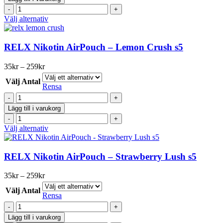
AirPouch
på
RELX
-
produktsidan
Nikotin
Den
Välj alternativ
Fresh
AirPouch
här
Mint
-
produkten
s5
Fresh
har
RELX Nikotin AirPouch – Lemon Crush s5
mängd
Mint
flera
s5
varianter.
Prisintervall:
35
kr
–
259
kr
mängd
De
35kr
olika
Välj Antal
till
Rensa
alternativen
259kr
RELX
kan
Nikotin
väljas
Lägg till i varukorg
AirPouch
på
RELX
-
produktsidan
Nikotin
Den
Välj alternativ
Lemon
AirPouch
här
Crush
-
produkten
s5
Lemon
har
RELX Nikotin AirPouch – Strawberry Lush s5
mängd
Crush
flera
s5
varianter.
Prisintervall:
35
kr
–
259
kr
mängd
De
35kr
olika
Välj Antal
till
Rensa
alternativen
259kr
RELX
kan
Nikotin
väljas
Lägg till i varukorg