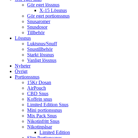
Gör eget lössnus
X-15 Lössnus
Gör eget portionssnus
Snusaromer
Snusdosor
Tillbehör
Lössnus
Luktsnus/Snuff
Snustillbehör
Starkt lössnus
Vanligt lössnus
Nyheter
Övrigt
Portionssnus
15Kr Dosan
AirPouch
CBD Snus
Koffein snus
Limited Edition Snus
Mini portionssnus
Mix Pack Snus
Nikotinfritt Snus
Nikotinpåsar
Limited Edition
Slim Portionssnus