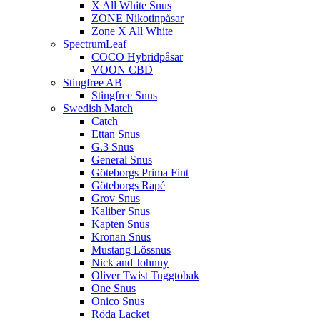
X All White Snus
ZONE Nikotinpåsar
Zone X All White
SpectrumLeaf
COCO Hybridpåsar
VOON CBD
Stingfree AB
Stingfree Snus
Swedish Match
Catch
Ettan Snus
G.3 Snus
General Snus
Göteborgs Prima Fint
Göteborgs Rapé
Grov Snus
Kaliber Snus
Kapten Snus
Kronan Snus
Mustang Lössnus
Nick and Johnny
Oliver Twist Tuggtobak
One Snus
Onico Snus
Röda Lacket