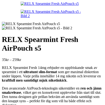
till
259kr
RELX Spearmint Fresh
AirPouch s5
Prisintervall:
35
kr
–
259
kr
35kr
RELX Spearmint Fresh 14mg erbjuder en uppfriskande smak av
till
spearmint i ett
ultratunt slim-format
som ger maximal diskretion
259kr
under läppen. Varje prilla innehåller 14 mg nikotin och levererar en
kraftfull men samtidigt mjuk nikotinkick
.
Den avancerade AirPouch-teknologin säkerställer en
ren och jämn
smakrelease
, vilket ger en konsekvent upplevelse från start till slut.
Den tunna designen gör prillan bekväm att använda samtidigt som
den knappt syns – perfekt för dig som vill ha både effekt och