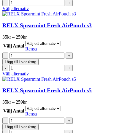
AirPouch
på
RELX
-
produktsidan
Nikotin
Den
Välj alternativ
Strawberry
AirPouch
här
Lush
-
produkten
s5
Strawberry
har
RELX Spearmint Fresh AirPouch s3
mängd
Lush
flera
s5
varianter.
Prisintervall:
35
kr
–
259
kr
mängd
De
35kr
olika
Välj Antal
till
Rensa
alternativen
259kr
RELX
kan
Spearmint
väljas
Lägg till i varukorg
Fresh
på
RELX
AirPouch
produktsidan
Spearmint
Den
Välj alternativ
s3
Fresh
här
mängd
AirPouch
produkten
s3
har
RELX Spearmint Fresh AirPouch s5
mängd
flera
varianter.
Prisintervall:
35
kr
–
259
kr
De
35kr
olika
Välj Antal
till
Rensa
alternativen
259kr
RELX
kan
Spearmint
väljas
Lägg till i varukorg
Fresh
på
RELX