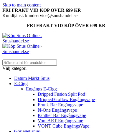
Skip to main content
FRI FRAKT VID KÖP ÖVER 699 KR
Kundtjänst: kundservice@snushandel.se
FRI FRAKT VID KÖP ÖVER 699 KR
Välj kategori
Datum Märkt Snus
E-Cigg
Engångs E-Cigg
Dripped Fusion Split Pod
Dripped Goflow Engångsvape
Frunk Bar Engångsvape
N-One Engångsvape
Panther Bar Engångsvape
Vont ART Engångsvape
VONT Cube EngångsVape
Gör eget snus