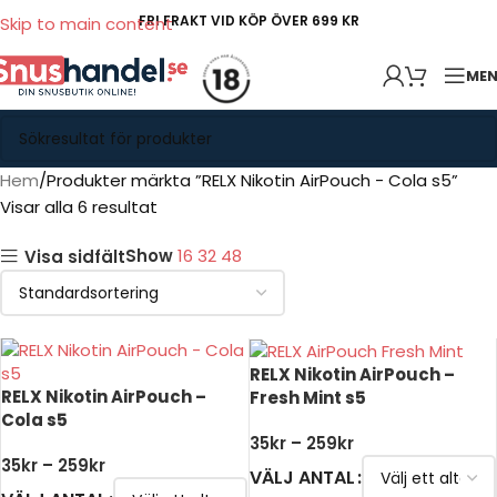
FRI FRAKT VID KÖP ÖVER 699 KR
Skip to main content
ME
Hem
Produkter märkta ”RELX Nikotin AirPouch - Cola s5”
Visar alla 6 resultat
Show
16
32
48
Visa sidfält
RELX Nikotin AirPouch –
RELX Nikotin AirPouch –
Fresh Mint s5
Cola s5
35
kr
–
259
kr
35
kr
–
259
kr
VÄLJ ANTAL