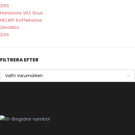
ZIXS
Hanssons Vitt Snus
HICAFF Koffeinsnus
ZeroNito
ZiXS
FILTRERA EFTER