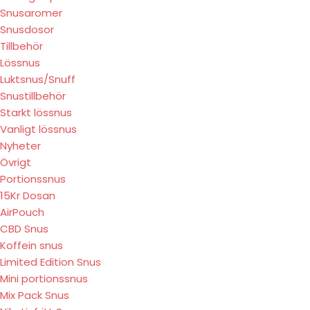
Snusaromer
Snusdosor
Tillbehör
Lössnus
Luktsnus/Snuff
Snustillbehör
Starkt lössnus
Vanligt lössnus
Nyheter
Övrigt
Portionssnus
15Kr Dosan
AirPouch
CBD Snus
Koffein snus
Limited Edition Snus
Mini portionssnus
Mix Pack Snus