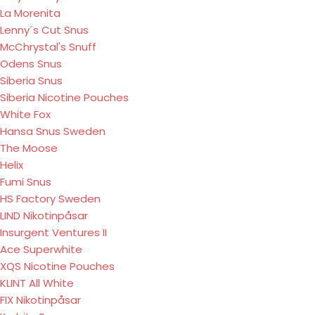
La Morenita
Lenny´s Cut Snus
McChrystal's Snuff
Odens Snus
Siberia Snus
Siberia Nicotine Pouches
White Fox
Hansa Snus Sweden
The Moose
Helix
Fumi Snus
HS Factory Sweden
LIND Nikotinpåsar
Insurgent Ventures II
Ace Superwhite
XQS Nicotine Pouches
KLINT All White
FIX Nikotinpåsar