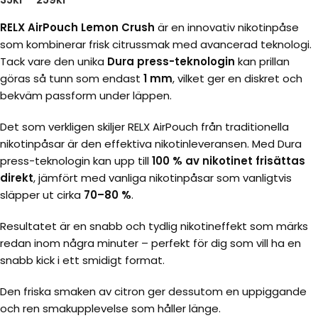
RELX AirPouch Lemon Crush
är en innovativ nikotinpåse
som kombinerar frisk citrussmak med avancerad teknologi.
Tack vare den unika
Dura press-teknologin
kan prillan
göras så tunn som endast
1 mm
, vilket ger en diskret och
bekväm passform under läppen.
Det som verkligen skiljer RELX AirPouch från traditionella
nikotinpåsar är den effektiva nikotinleveransen. Med Dura
press-teknologin kan upp till
100 % av nikotinet frisättas
direkt
, jämfört med vanliga nikotinpåsar som vanligtvis
släpper ut cirka
70–80 %
.
Resultatet är en snabb och tydlig nikotineffekt som märks
redan inom några minuter – perfekt för dig som vill ha en
snabb kick i ett smidigt format.
Den friska smaken av citron ger dessutom en uppiggande
och ren smakupplevelse som håller länge.