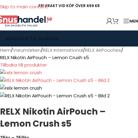
FRI FRAKT VID KÖP ÖVER 699 KR
Skip to main content
ME
Hem
Varumärken
RELX International
RELX AirPouches
RELX Nikotin AirPouch – Lemon Crush s5
Tillbaka till produkter
RELX Nikotin AirPouch –
Lemon Crush s5
35
kr
–
259
kr