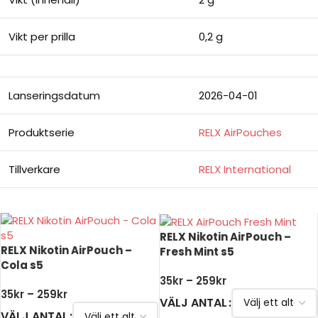
Vikt per prilla
0,2 g
Lanseringsdatum
2026-04-01
Produktserie
RELX AirPouches
Tillverkare
RELX International
RELX Nikotin AirPouch –
RELX Nikotin AirPouch –
Fresh Mint s5
Cola s5
35
kr
–
259
kr
35
kr
–
259
kr
VÄLJ ANTAL
VÄLJ ANTAL