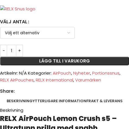
VÄLJ ANTAL
LÄGG TILL I VARUKORG
Artikelnr:
N/A
Kategorier:
AirPouch
,
Nyheter
,
Portionssnus
,
RELX AirPouches
,
RELX International
,
Varumärken
Share:
BESKRIVNING
YTTERLIGARE INFORMATION
FRAKT & LEVERANS
Beskrivning
RELX AirPouch Lemon Crush s5 –
Ultratunn prilla med snabb