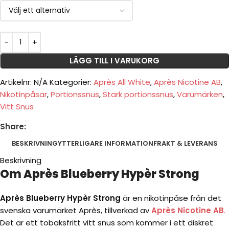
LÄGG TILL I VARUKORG
Artikelnr:
N/A
Kategorier:
Après All White
,
Après Nicotine AB
,
Nikotinpåsar
,
Portionssnus
,
Stark portionssnus
,
Varumärken
,
Vitt Snus
Share:
BESKRIVNING
YTTERLIGARE INFORMATION
FRAKT & LEVERANS
Beskrivning
Om Après Blueberry Hypèr Strong
Après Blueberry Hypèr Strong
är en nikotinpåse från det
svenska varumärket Après, tillverkad av
Après Nicotine AB
.
Det är ett tobaksfritt vitt snus som kommer i ett diskret