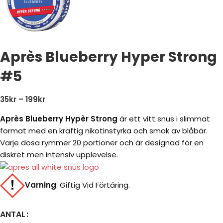
Après Blueberry Hyper Strong
#5
35
kr
–
199
kr
Après Blueberry Hypèr Strong
är ett vitt snus i slimmat
format med en kraftig nikotinstyrka och smak av blåbär.
Varje dosa rymmer 20 portioner och är designad för en
diskret men intensiv upplevelse.
Varning
:
Giftig Vid Förtäring.
ANTAL