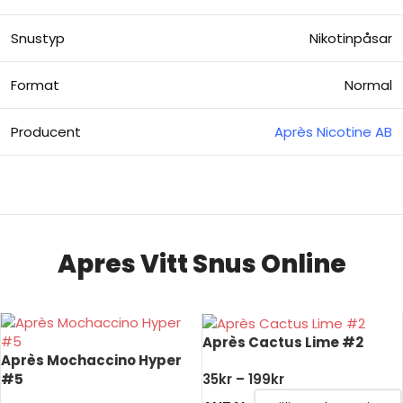
Snustyp
Nikotinpåsar
Format
Normal
Producent
Après Nicotine AB
Apres Vitt Snus Online
Après Cactus Lime #2
Après Mochaccino Hyper
#5
35
kr
–
199
kr