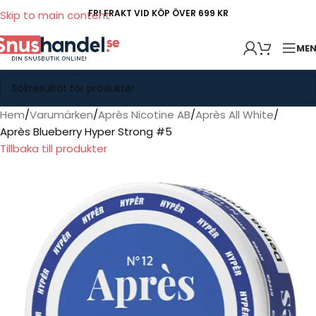
FRI FRAKT VID KÖP ÖVER 699 KR
Skip to main content
ME
Hem
Varumärken
Après Nicotine AB
Après All White
Après Blueberry Hyper Strong #5
Tillbaka till produkter