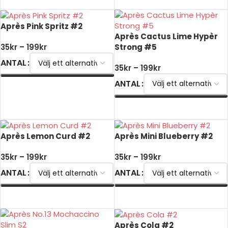
Après Pink Spritz #2
Après Cactus Lime Hypèr
Strong #5
35
kr
–
199
kr
ANTAL
35
kr
–
199
kr
ANTAL
VÄLJ ALTERNATIV
VÄLJ ALTERNATIV
Après Lemon Curd #2
Après Mini Blueberry #2
35
kr
–
199
kr
35
kr
–
199
kr
ANTAL
ANTAL
VÄLJ ALTERNATIV
VÄLJ ALTERNATIV
Après Cola #2