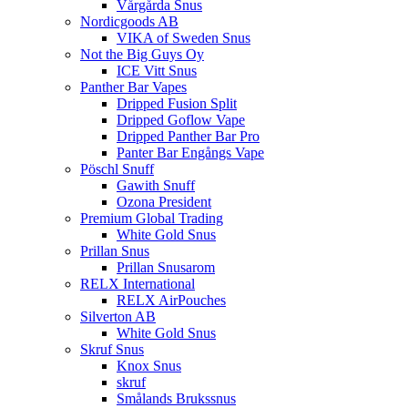
Vårgårda Snus
Nordicgoods AB
VIKA of Sweden Snus
Not the Big Guys Oy
ICE Vitt Snus
Panther Bar Vapes
Dripped Fusion Split
Dripped Goflow Vape
Dripped Panther Bar Pro
Panter Bar Engångs Vape
Pöschl Snuff
Gawith Snuff
Ozona President
Premium Global Trading
White Gold Snus
Prillan Snus
Prillan Snusarom
RELX International
RELX AirPouches
Silverton AB
White Gold Snus
Skruf Snus
Knox Snus
skruf
Smålands Brukssnus