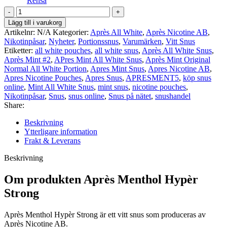
Rensa
Après
Menthol
Lägg till i varukorg
Hypèr
Artikelnr:
N/A
Kategorier:
Après All White
,
Après Nicotine AB
,
Strong
Nikotinpåsar
,
Nyheter
,
Portionssnus
,
Varumärken
,
Vitt Snus
#5
Etiketter:
all white pouches
,
all white snus
,
Après All White Snus
,
mängd
Après Mint #2
,
APres Mint All White Snus
,
Après Mint Original
Normal All White Portion
,
Apres Mint Snus
,
Apres Nicotine AB
,
Apres Nicotine Pouches
,
Apres Snus
,
APRESMENT5
,
köp snus
online
,
Mint All White Snus
,
mint snus
,
nicotine pouches
,
Nikotinpåsar
,
Snus
,
snus online
,
Snus på nätet
,
snushandel
Share:
Beskrivning
Ytterligare information
Frakt & Leverans
Beskrivning
Om produkten Après Menthol Hypèr
Strong
Après Menthol Hypèr Strong är ett vitt snus som produceras av
Après Nicotine AB.