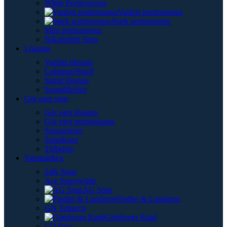
White Portionssnus
Vanligt portionssnus
Stark portionssnus
Mini portionssnus
Nikotinfritt Snus
Lössnus
Vanligt lössnus
Luktsnus/Snuff
Starkt lössnus
Snustillbehör
Gör eget snus
Gör eget lössnus
Gör eget portionssnus
Snusaromer
Snusdosor
Tillbehör
Varumärken
24K Snus
Ace Superwhite
AG Snus
Fiedler & Lundgren
GN Tobacco
Göteborgs Rapé
LD Snus