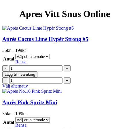
Apres Vitt Snus Online
Après Cactus Lime Hypèr Strong #5
Prisintervall:
35
kr
–
199
kr
35kr
Antal
till
Rensa
199kr
Après
Cactus
Lägg till i varukorg
Lime
Après
Hypèr
Cactus
Den
Välj alternativ
Strong
Lime
här
#5
Hypèr
produkten
mängd
Strong
har
Après Pink Spritz Mini
#5
flera
mängd
varianter.
Prisintervall:
35
kr
–
199
kr
De
35kr
olika
Antal
till
Rensa
alternativen
199kr