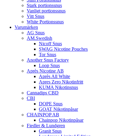
Stark portionssnus
Vanligt portionssnus
Vitt Snus
White Portionssnus
Varumärken
AG Snus
AM.Swedish
Nicoff Snus
SWAG Nicotine Pouches
Tor Snus
Another Snus Factory
Loop Snus
Après Nicotine AB
Après All White
Apres Zero Nikotinfritt
KUMA Nikotinsnus
Cannadips CBD
CBI
DOPE Snus
GOAT Nikotinpåsar
CHAINPOP AB
Chainpop Nikotinpåsar
Fiedler & Lundgren
Granit Snus