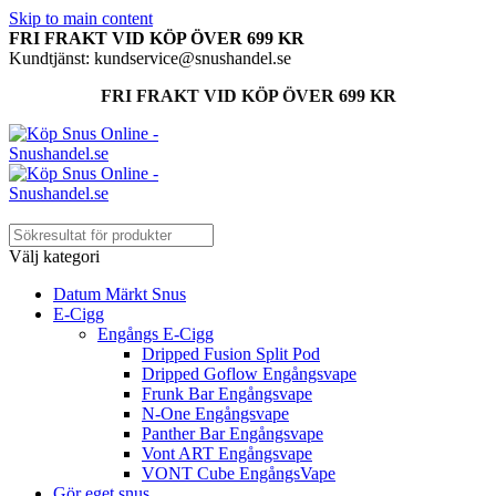
Skip to main content
FRI FRAKT VID KÖP ÖVER 699 KR
Kundtjänst: kundservice@snushandel.se
FRI FRAKT VID KÖP ÖVER 699 KR
Välj kategori
Datum Märkt Snus
E-Cigg
Engångs E-Cigg
Dripped Fusion Split Pod
Dripped Goflow Engångsvape
Frunk Bar Engångsvape
N-One Engångsvape
Panther Bar Engångsvape
Vont ART Engångsvape
VONT Cube EngångsVape
Gör eget snus