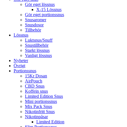
Gör eget lössnus
X-15 Lössnus
Gör eget portionssnus
Snusaromer
Snusdosor
Tillbehör
Lössnus
Luktsnus/Snuff
Snustillbehör
Starkt lössnus
Vanligt lössnus
Nyheter
Övrigt
Portionssnus
15Kr Dosan
AirPouch
CBD Snus
Koffein snus
Limited Edition Snus
Mini portionssnus
Mix Pack Snus
Nikotinfritt Snus
Nikotinpåsar
Limited Edition
Slim Portionssnus