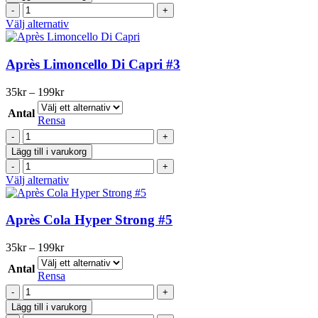
#2
på
Après
mängd
produktsidan
Cola
Den
Välj alternativ
#2
här
mängd
produkten
har
Après Limoncello Di Capri #3
flera
varianter.
Prisintervall:
35
kr
–
199
kr
De
35kr
olika
Antal
till
Rensa
alternativen
199kr
Après
kan
Limoncello
väljas
Lägg till i varukorg
Di
på
Après
Capri
produktsidan
Limoncello
Den
Välj alternativ
#3
Di
här
mängd
Capri
produkten
#3
har
Après Cola Hyper Strong #5
mängd
flera
varianter.
Prisintervall:
35
kr
–
199
kr
De
35kr
olika
Antal
till
Rensa
alternativen
199kr
Après
kan
Cola
väljas
Lägg till i varukorg
Hyper