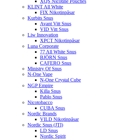
XQS Nicotine Pouches
KLINT All White
FIX Nikotinpåsar
Kurbits Snus
Avant Vitt Snus
VID Vitt Snus
Liw Innovation
XPCT Nikotinpåsar
Luna Corporate
77 All White Snus
BJÖRN Snus
CAFERO Snus
Ministry Of Snus
N-One Vape
N-One Crystal Cube
NGP Empire
Killa Snus
Pablo Snus
Nicotobacco
CUBA Snus
Nordic Brands
VILD Nikotinpåsar
Nordic Snus (JTI)
LD Snus
Nordic Spirit