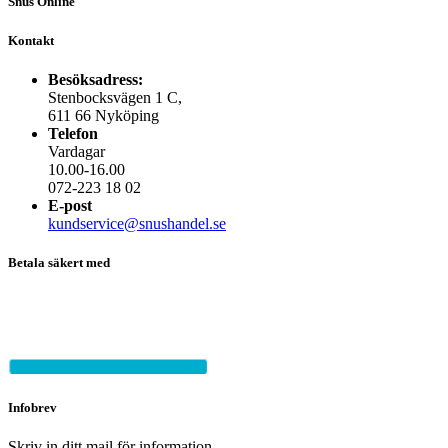
Snus Online
Kontakt
Besöksadress:
Stenbocksvägen 1 C,
611 66 Nyköping
Telefon
Vardagar
10.00-16.00
072-223 18 02
E-post
kundservice@snushandel.se
Betala säkert med
Infobrev
Skriv in ditt mail för information