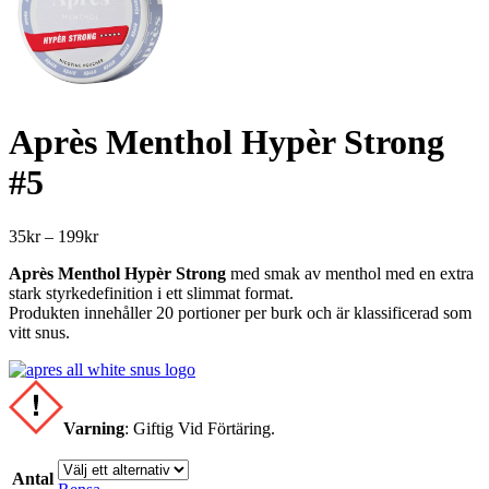
Après Menthol Hypèr Strong
#5
Prisintervall:
35
kr
–
199
kr
35kr
Après Menthol Hypèr Strong
med smak av menthol med en extra
till
stark styrkedefinition i ett slimmat format.
199kr
Produkten innehåller 20 portioner per burk och är klassificerad som
vitt snus.
Varning
:
Giftig Vid Förtäring.
Antal