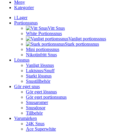
Meny
Kategorier
i Lager
Portionssnus
Vitt Snus
White Portionssnus
Vanligt portionssnus
Stark portionssnus
Mini portionssnus
Nikotinfritt Snus
Lössnus
Vanligt lössnus
Luktsnus/Snuff
Starkt lössnus
Snustillbehör
Gör eget snus
Gör eget lössnus
Gör eget portionssnus
Snusaromer
Snusdosor
Tillbehör
Varumärken
24K Snus
Ace Superwhite