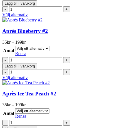
Lemon
väljas
Lägg till i varukorg
Curd
på
Après
#2
produktsidan
Lemon
Den
Välj alternativ
mängd
Curd
här
#2
produkten
mängd
har
Après Blueberry #2
flera
varianter.
Prisintervall:
35
kr
–
199
kr
De
35kr
olika
Antal
till
Rensa
alternativen
199kr
Après
kan
Blueberry
väljas
Lägg till i varukorg
#2
på
Après
mängd
produktsidan
Blueberry
Den
Välj alternativ
#2
här
mängd
produkten
har
Après Ice Tea Peach #2
flera
varianter.
Prisintervall:
35
kr
–
199
kr
De
35kr
olika
Antal
till
Rensa
alternativen
199kr
Après
kan
Ice