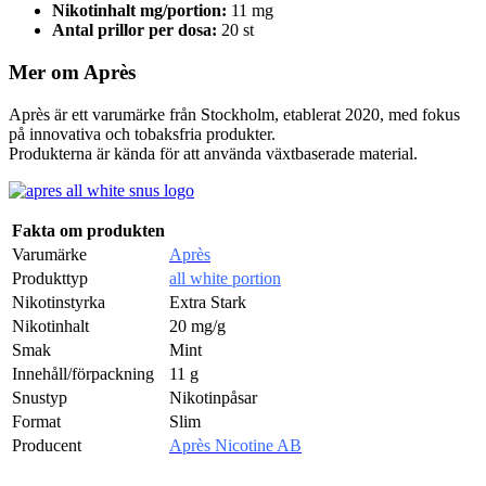
Nikotinhalt mg/portion:
11 mg
Antal prillor per dosa:
20 st
Mer om Après
Après är ett varumärke från Stockholm, etablerat 2020, med fokus
på innovativa och tobaksfria produkter.
Produkterna är kända för att använda växtbaserade material.
Fakta om produkten
Varumärke
Après
Produkttyp
all white portion
Nikotinstyrka
Extra Stark
Nikotinhalt
20 mg/g
Smak
Mint
Innehåll/förpackning
11 g
Snustyp
Nikotinpåsar
Format
Slim
Producent
Après Nicotine AB