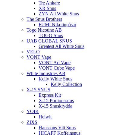
Tre Ankare
XR Snus
ZYN All White Snus
The Snus Brothers
FUMI Nikotinpåsar
Togo Nicotine AB
TOGO Snus
UAB GLOBAL SNUS
Greatest All White Snus
VELO
VONT Vape
VONT Art Vape
VONT Cube Vape
White Industries AB
Kelly White Snus
Kelly Collection
X-15 SNUS
Express Kit
X-15 Portionssnus
X-15 Snuskrydda
YOIK
Helwit
ZIXS
Hanssons Vitt Snus
HICAFF Koffeinsnus