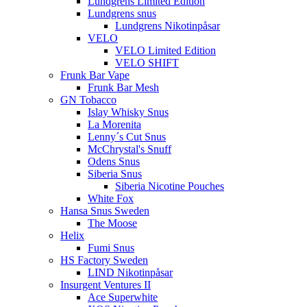
Lundgrens Limited Edition
Lundgrens snus
Lundgrens Nikotinpåsar
VELO
VELO Limited Edition
VELO SHIFT
Frunk Bar Vape
Frunk Bar Mesh
GN Tobacco
Islay Whisky Snus
La Morenita
Lenny´s Cut Snus
McChrystal's Snuff
Odens Snus
Siberia Snus
Siberia Nicotine Pouches
White Fox
Hansa Snus Sweden
The Moose
Helix
Fumi Snus
HS Factory Sweden
LIND Nikotinpåsar
Insurgent Ventures II
Ace Superwhite