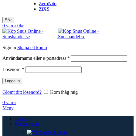
ZeroNito
ZiXS
Sök
0
varor
0
kr
Sign in
Skapa ett konto
Obligatoriskt
Användarnamn eller e-postadress
*
Obligatoriskt
Lösenord
*
Logga in
Glömt ditt lösenord?
Kom ihåg mig
0
varor
Meny
i Lager
Portionssnus
Vitt Snus