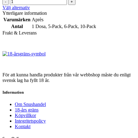
på
Après
Strong
produktsidan
Cola
Den
Välj alternativ
#5
Hyper
här
Ytterligare information
mängd
Strong
produkten
Varumärken
Après
#5
har
Antal
1 Dosa
,
5-Pack
,
6-Pack
,
10-Pack
mängd
flera
Frakt & Leverans
varianter.
De
olika
alternativen
kan
väljas
på
produktsidan
För att kunna handla produkter från vår webbshop måste du enligt
svensk lag ha fyllt 18 år.
Information
Om Snushandel
18-års gräns
Köpvillkor
Integritetspolicy
Kontakt