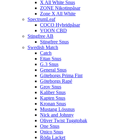
X All White Snus
ZONE Nikotinpåsar
Zone X All White
SpectrumLeaf
COCO Hybridpåsar
VOON CBD
Stingfree AB
Stingfree Snus
Swedish Match
Catch
Ettan Snus
G.3 Snus
General Snus
Göteborgs Prima Fint
Göteborgs Rapé
Grov Snus
Kaliber Snus
Kapten Snus
Kronan Snus
Mustang Lössnus
Nick and Johnny
Oliver Twist Tuggtobak
One Snus
Onico Snus
Röda Lacket