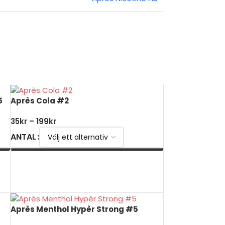
5
Après Cola #2
35
kr
–
199
kr
ANTAL
VÄLJ ALTERNATIV
Après Menthol Hypèr Strong #5