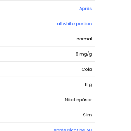
Après
all white portion
normal
8 mg/g
Cola
11 g
Nikotinpåsar
Slim
Après Nicotine AB