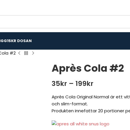
IGG
15KR DOSAN
Cola #2
Après Cola #2
35
kr
–
199
kr
Après Cola Original Normal är ett v
och slim-format.
Produkten innefattar 20 portioner p