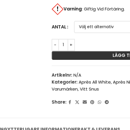
Varning
:
Giftig Vid Förtäring.
ANTAL
LÄGG T
Artikelnr:
N/A
Kategorier:
Après All White
,
Après N
Varumärken
,
Vitt Snus
Share:
ING
YTTERLIGARE INFORMATION
FRAKT & LEVERANS