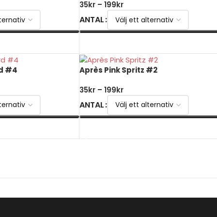
35
kr
–
199
kr
ANTAL
VÄLJ ALTERNATIV
d #4
Après Pink Spritz #2
35
kr
–
199
kr
ANTAL
VÄLJ ALTERNATIV