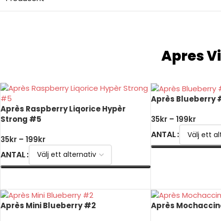
Apres Vi
Après Blueberry 
Après Raspberry Liqorice Hypèr
Strong #5
35
kr
–
199
kr
ANTAL
35
kr
–
199
kr
ANTAL
VÄLJ ALTERNATIV
VÄLJ ALTERNATIV
Après Mini Blueberry #2
Après Mochaccin