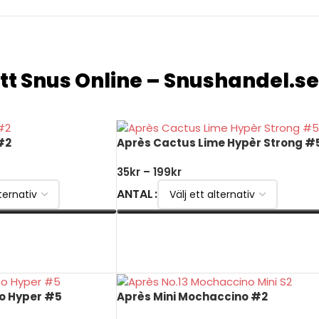
tt Snus
Online – Snushandel.se
#2
Après Cactus Lime Hypèr Strong #
35
kr
–
199
kr
ANTAL
VÄLJ ALTERNATIV
o Hyper #5
Après Mini Mochaccino #2