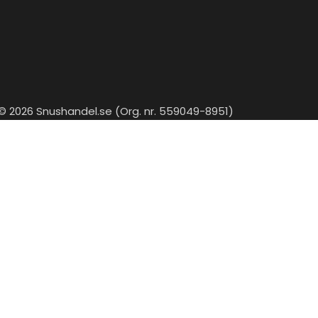
© 2026 Snushandel.se (Org. nr. 559049-8951)