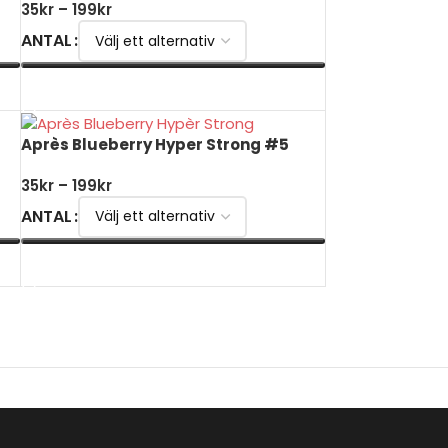
35
kr
–
199
kr
ANTAL
VÄLJ ALTERNATIV
Après Blueberry Hyper Strong #5
35
kr
–
199
kr
ANTAL
VÄLJ ALTERNATIV