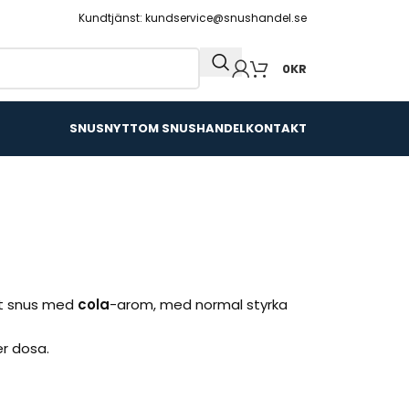
Kundtjänst: kundservice@snushandel.se
0
KR
SNUSNYTT
OM SNUSHANDEL
KONTAKT
itt snus med
cola
-arom, med normal styrka
er dosa.