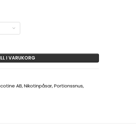
ILL I VARUKORG
icotine AB
,
Nikotinpåsar
,
Portionssnus
,